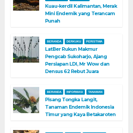
Kuau-kerdil Kalimantan, Merak
Mini Endemik yang Terancam
Punah
BERANDA
DERKUKU
PERISTIWA
LatBer Rukun Makmur
Pengcab Sukoharjo, Ajang
Persiapan LDI, Mr Wow dan
Densus 62 Rebut Juara
BERANDA
INFORMASI
TANAMAN
Pisang Tongka Langit,
Tanaman Endemik Indonesia
Timur yang Kaya Betakaroten