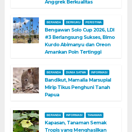
Anggrek Berkualitas
BERANDA
DERKUKU
PERISTIWA
Bengawan Solo Cup 2026, LDI
#3 Berlangsung Sukses, Bimo
Kurdo Abimanyu dan Oreon
Amankan Poin Tertinggi
BERANDA
DUNIA SATWA
INFORMASI
Bandikut, Mamalia Marsupial
Mirip Tikus Penghuni Tanah
Papua
BERANDA
INFORMASI
TANAMAN
Kapasan, Tanaman Semak
Tropis yang Menghasilkan