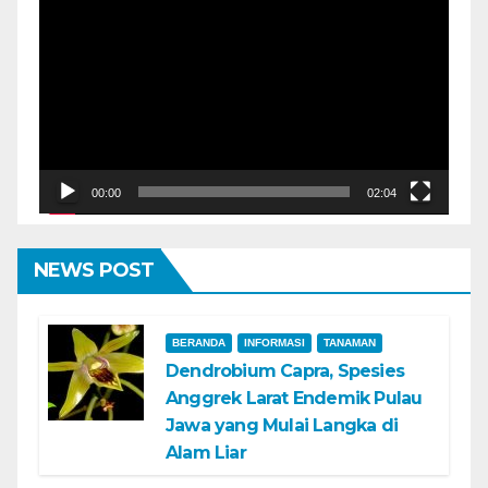
Video
00:00
02:04
NEWS POST
BERANDA
INFORMASI
TANAMAN
Dendrobium Capra, Spesies
Anggrek Larat Endemik Pulau
Jawa yang Mulai Langka di
Alam Liar