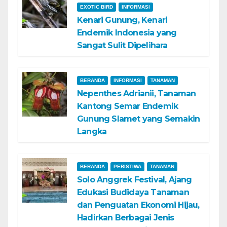
EXOTIC BIRD
INFORMASI
Kenari Gunung, Kenari
Endemik Indonesia yang
Sangat Sulit Dipelihara
BERANDA
INFORMASI
TANAMAN
Nepenthes Adrianii, Tanaman
Kantong Semar Endemik
Gunung Slamet yang Semakin
Langka
BERANDA
PERISTIWA
TANAMAN
Solo Anggrek Festival, Ajang
Edukasi Budidaya Tanaman
dan Penguatan Ekonomi Hijau,
Hadirkan Berbagai Jenis