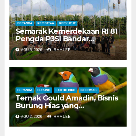
BERANDA
PERISTIWA
PERKUTUT
Semarak Kemerdekaan RI 81
Pengda P3SI Bandar
Lampung, Potong Tumpeng
AGU 5, 2026
RAMLEE
Menandai Peresmian
Lapangan Baru, Mawar
Merah dan Jahanam Juara
BERANDA
BURUNG
EXOTIC BIRD
INFORMASI
Ternak Gould Amadin, Bisnis
Burung Hias yang
Menguntungkan
AGU 2, 2026
RAMLEE