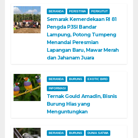
BERANDA
PERISTIWA
PERKUTUT
Semarak Kemerdekaan RI 81
Pengda P3SI Bandar
Lampung, Potong Tumpeng
Menandai Peresmian
Lapangan Baru, Mawar Merah
dan Jahanam Juara
BERANDA
BURUNG
EXOTIC BIRD
INFORMASI
Ternak Gould Amadin, Bisnis
Burung Hias yang
Menguntungkan
BERANDA
BURUNG
DUNIA SATWA