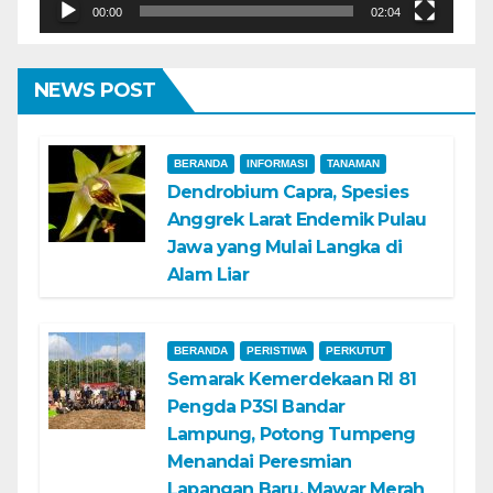
00:00
02:04
NEWS POST
BERANDA
INFORMASI
TANAMAN
Dendrobium Capra, Spesies
Anggrek Larat Endemik Pulau
Jawa yang Mulai Langka di
Alam Liar
BERANDA
PERISTIWA
PERKUTUT
Semarak Kemerdekaan RI 81
Pengda P3SI Bandar
Lampung, Potong Tumpeng
Menandai Peresmian
Lapangan Baru, Mawar Merah