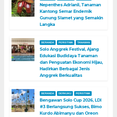
Nepenthes Adrianii, Tanaman
Kantong Semar Endemik
Gunung Slamet yang Semakin
Langka
BERANDA
PERISTIWA
TANAMAN
Solo Anggrek Festival, Ajang
Edukasi Budidaya Tanaman
dan Penguatan Ekonomi Hijau,
Hadirkan Berbagai Jenis
Anggrek Berkualitas
BERANDA
DERKUKU
PERISTIWA
Bengawan Solo Cup 2026, LDI
#3 Berlangsung Sukses, Bimo
Kurdo Abimanyu dan Oreon