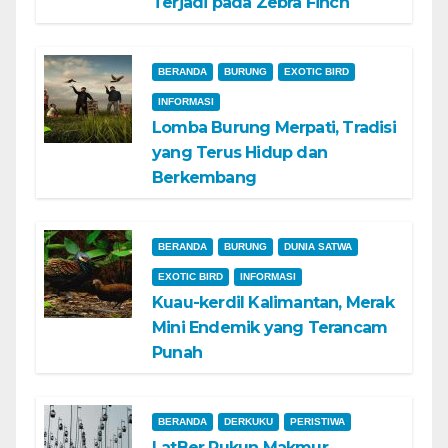
Terjadi pada Zebra Finch
BERANDA
BURUNG
EXOTIC BIRD
INFORMASI
Lomba Burung Merpati, Tradisi
yang Terus Hidup dan
Berkembang
BERANDA
BURUNG
DUNIA SATWA
EXOTIC BIRD
INFORMASI
Kuau-kerdil Kalimantan, Merak
Mini Endemik yang Terancam
Punah
BERANDA
DERKUKU
PERISTIWA
LatBer Rukun Makmur