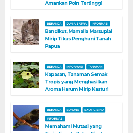
Amankan Poin Tertinggi
BERANDA
DUNIA SATWA
INFORMASI
Bandikut, Mamalia Marsupial
Mirip Tikus Penghuni Tanah
Papua
BERANDA
INFORMASI
TANAMAN
Kapasan, Tanaman Semak
Tropis yang Menghasilkan
Aroma Harum Mirip Kasturi
BERANDA
BURUNG
EXOTIC BIRD
INFORMASI
Memahami Mutasi yang