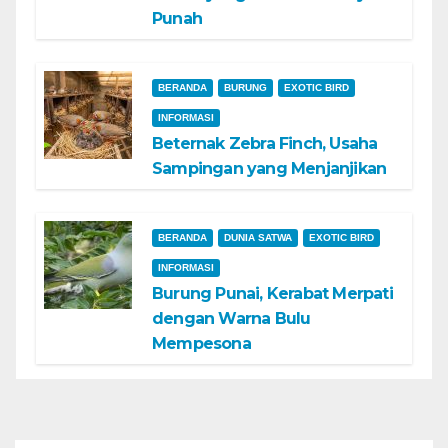
Punah
BERANDA
BURUNG
EXOTIC BIRD
INFORMASI
Beternak Zebra Finch, Usaha
Sampingan yang Menjanjikan
BERANDA
DUNIA SATWA
EXOTIC BIRD
INFORMASI
Burung Punai, Kerabat Merpati
dengan Warna Bulu
Mempesona