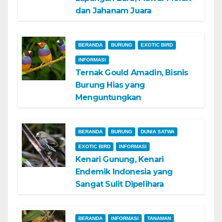
dan Jahanam Juara
BERANDA
BURUNG
EXOTIC BIRD
INFORMASI
Ternak Gould Amadin, Bisnis
Burung Hias yang
Menguntungkan
BERANDA
BURUNG
DUNIA SATWA
EXOTIC BIRD
INFORMASI
Kenari Gunung, Kenari
Endemik Indonesia yang
Sangat Sulit Dipelihara
BERANDA
INFORMASI
TANAMAN