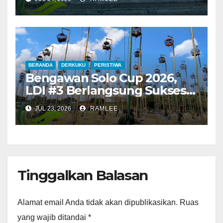
Hijau, Hadirkan Berbagai
Jenis Anggrek Berkualitas
BERANDA
DERKUKU
PERISTIWA
Bengawan Solo Cup 2026,
LDI #3 Berlangsung Sukses,
Bimo Kurdo Abimanyu dan
JUL 23, 2026
RAMLEE
Oreon Amankan Poin
Tertinggi
Tinggalkan Balasan
Alamat email Anda tidak akan dipublikasikan.
Ruas
yang wajib ditandai
*