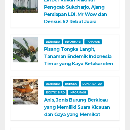
Pengcab Sukoharjo, Ajang
Persiapan LDI, Mr Wow dan
Densus 62 Rebut Juara
BERANDA
INFORMASI
TANAMAN
Pisang Tongka Langit,
Tanaman Endemik Indonesia
Timur yang Kaya Betakaroten
BERANDA
BURUNG
DUNIA SATWA
EXOTIC BIRD
INFORMASI
Anis, Jenis Burung Berkicau
yang Memiliki Suara Kicauan
dan Gaya yang Memikat