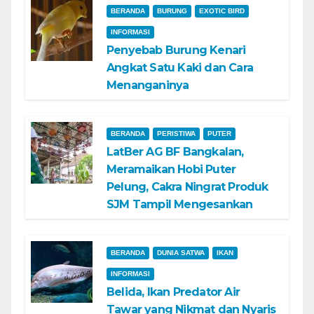
BERANDA
BURUNG
EXOTIC BIRD
INFORMASI
Penyebab Burung Kenari
Angkat Satu Kaki dan Cara
Menanganinya
BERANDA
PERISTIWA
PUTER
LatBer AG BF Bangkalan,
Meramaikan Hobi Puter
Pelung, Cakra Ningrat Produk
SJM Tampil Mengesankan
BERANDA
DUNIA SATWA
IKAN
INFORMASI
Belida, Ikan Predator Air
Tawar yang Nikmat dan Nyaris