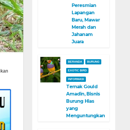
Peresmian
Lapangan
Baru, Mawar
Merah dan
Jahanam
Juara
BERANDA
BURUNG
ikan
EXOTIC BIRD
INFORMASI
Ternak Gould
Amadin, Bisnis
Burung Hias
yang
Menguntungkan