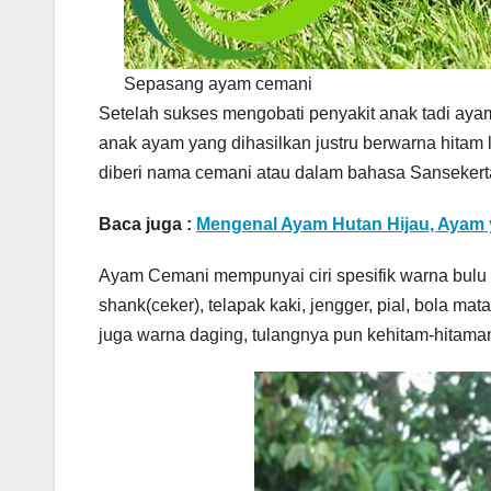
Sepasang ayam cemani
Setelah sukses mengobati penyakit anak tadi aya
anak ayam yang dihasilkan justru berwarna hitam 
diberi nama cemani atau dalam bahasa Sansekerta
Baca juga :
Mengenal Ayam Hutan Hijau, Ayam 
Ayam Cemani mempunyai ciri spesifik warna bulu h
shank(ceker), telapak kaki, jengger, pial, bola mat
juga warna daging, tulangnya pun kehitam-hitama