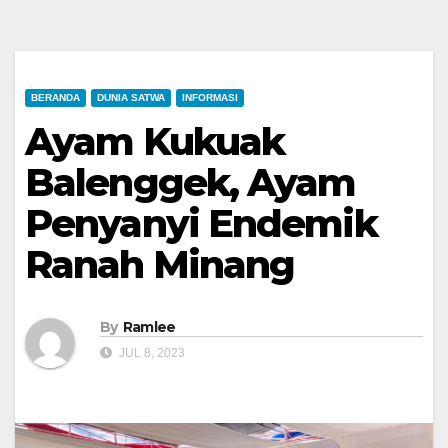
BERANDA
DUNIA SATWA
INFORMASI
Ayam Kukuak
Balenggek, Ayam
Penyanyi Endemik
Ranah Minang
By
Ramlee
JUL 8, 2023