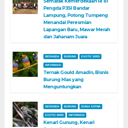
Semarak Kemerdekaan RI 81
Pengda P3SI Bandar
Lampung, Potong Tumpeng
Menandai Peresmian
Lapangan Baru, Mawar Merah
dan Jahanam Juara
BERANDA
BURUNG
EXOTIC BIRD
INFORMASI
Ternak Gould Amadin, Bisnis
Burung Hias yang
Menguntungkan
BERANDA
BURUNG
DUNIA SATWA
EXOTIC BIRD
INFORMASI
Kenari Gunung, Kenari