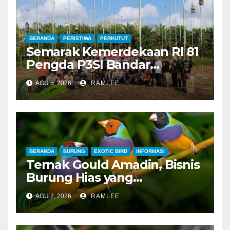
BERANDA
PERISTIWA
PERKUTUT
Semarak Kemerdekaan RI 81
Pengda P3SI Bandar
Lampung, Potong Tumpeng
AGU 5, 2026
RAMLEE
Menandai Peresmian
Lapangan Baru, Mawar
Merah dan Jahanam Juara
BERANDA
BURUNG
EXOTIC BIRD
INFORMASI
Ternak Gould Amadin, Bisnis
Burung Hias yang
Menguntungkan
AGU 2, 2026
RAMLEE