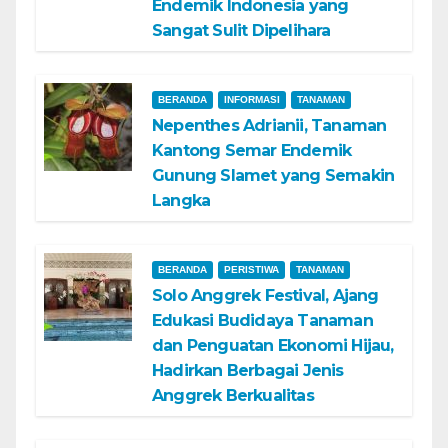
Endemik Indonesia yang
Sangat Sulit Dipelihara
BERANDA
INFORMASI
TANAMAN
Nepenthes Adrianii, Tanaman
Kantong Semar Endemik
Gunung Slamet yang Semakin
Langka
BERANDA
PERISTIWA
TANAMAN
Solo Anggrek Festival, Ajang
Edukasi Budidaya Tanaman
dan Penguatan Ekonomi Hijau,
Hadirkan Berbagai Jenis
Anggrek Berkualitas