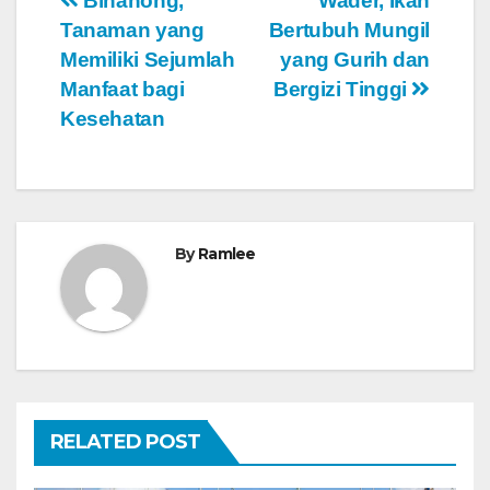
Navigasi
Binahong,
Wader, Ikan
Tanaman yang
Bertubuh Mungil
pos
Memiliki Sejumlah
yang Gurih dan
Manfaat bagi
Bergizi Tinggi
Kesehatan
By
Ramlee
RELATED POST