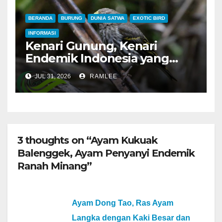
BERANDA
BURUNG
DUNIA SATWA
EXOTIC BIRD
INFORMASI
Kenari Gunung, Kenari
Endemik Indonesia yang
Sangat Sulit Dipelihara
JUL 31, 2026
RAMLEE
3 thoughts on “Ayam Kukuak
Balenggek, Ayam Penyanyi Endemik
Ranah Minang”
Ayam Dong Tao, Ras Ayam
Langka dengan Kaki Besar dan