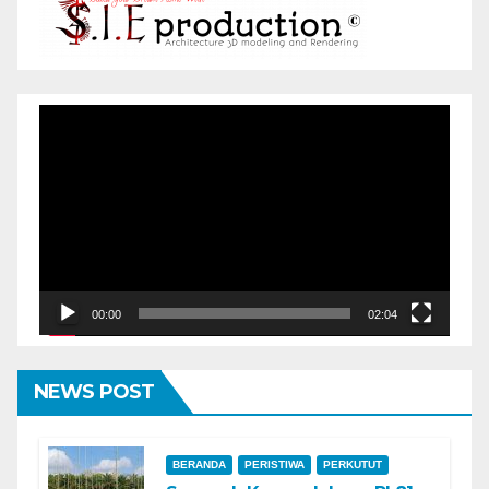
Pemutar
Video
00:00
02:04
NEWS POST
BERANDA
PERISTIWA
PERKUTUT