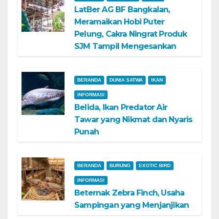
LatBer AG BF Bangkalan,
Meramaikan Hobi Puter
Pelung, Cakra Ningrat Produk
SJM Tampil Mengesankan
BERANDA
DUNIA SATWA
IKAN
INFORMASI
Belida, Ikan Predator Air
Tawar yang Nikmat dan Nyaris
Punah
BERANDA
BURUNG
EXOTIC BIRD
INFORMASI
Beternak Zebra Finch, Usaha
Sampingan yang Menjanjikan