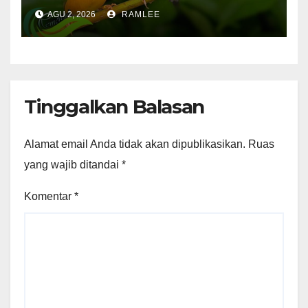
Menguntungkan
AGU 2, 2026
RAMLEE
Tinggalkan Balasan
Alamat email Anda tidak akan dipublikasikan.
Ruas
yang wajib ditandai
*
Komentar
*