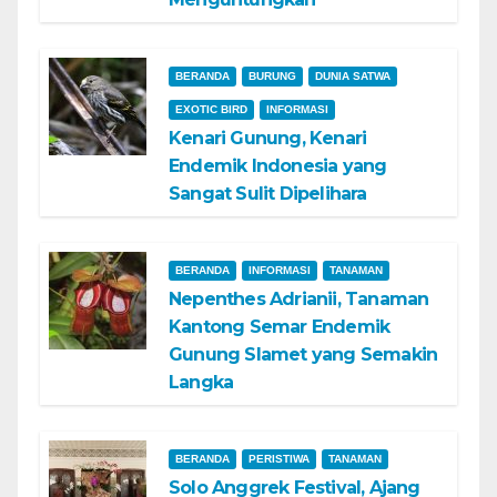
BERANDA
BURUNG
DUNIA SATWA
EXOTIC BIRD
INFORMASI
Kenari Gunung, Kenari
Endemik Indonesia yang
Sangat Sulit Dipelihara
BERANDA
INFORMASI
TANAMAN
Nepenthes Adrianii, Tanaman
Kantong Semar Endemik
Gunung Slamet yang Semakin
Langka
BERANDA
PERISTIWA
TANAMAN
Solo Anggrek Festival, Ajang