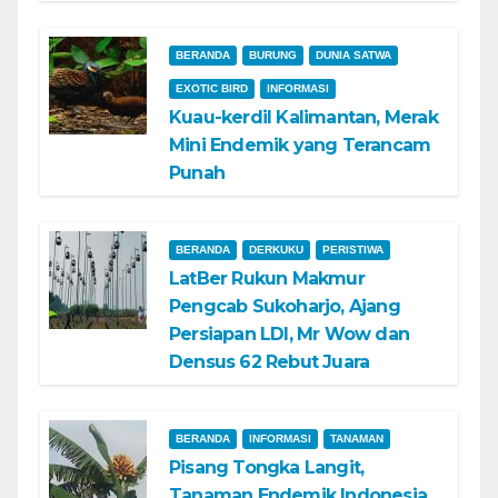
BERANDA
BURUNG
DUNIA SATWA
EXOTIC BIRD
INFORMASI
Kuau-kerdil Kalimantan, Merak
Mini Endemik yang Terancam
Punah
BERANDA
DERKUKU
PERISTIWA
LatBer Rukun Makmur
Pengcab Sukoharjo, Ajang
Persiapan LDI, Mr Wow dan
Densus 62 Rebut Juara
BERANDA
INFORMASI
TANAMAN
Pisang Tongka Langit,
Tanaman Endemik Indonesia