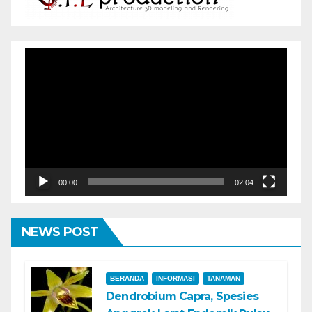
Pemutar
Video
00:00
02:04
NEWS POST
BERANDA
INFORMASI
TANAMAN
Dendrobium Capra, Spesies