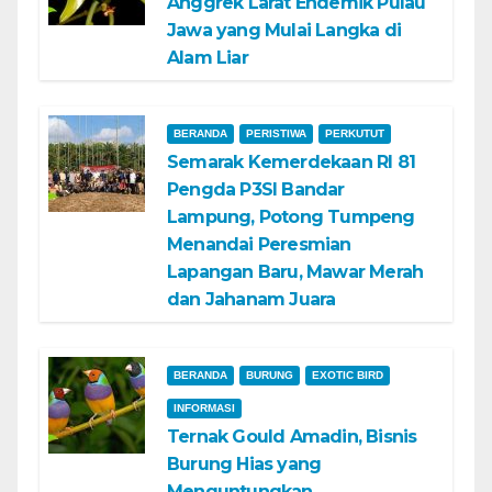
Anggrek Larat Endemik Pulau
Jawa yang Mulai Langka di
Alam Liar
BERANDA
PERISTIWA
PERKUTUT
Semarak Kemerdekaan RI 81
Pengda P3SI Bandar
Lampung, Potong Tumpeng
Menandai Peresmian
Lapangan Baru, Mawar Merah
dan Jahanam Juara
BERANDA
BURUNG
EXOTIC BIRD
INFORMASI
Ternak Gould Amadin, Bisnis
Burung Hias yang
Menguntungkan