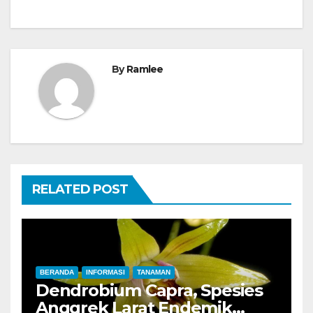
By
Ramlee
RELATED POST
BERANDA
INFORMASI
TANAMAN
Dendrobium Capra, Spesies
Anggrek Larat Endemik