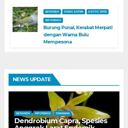
BERANDA
DUNIA SATWA
EXOTIC BIRD
INFORMASI
Burung Punai, Kerabat Merpati
dengan Warna Bulu
Mempesona
NEWS UPDATE
BERANDA
INFORMASI
TANAMAN
Dendrobium Capra, Spesies
Anggrek Larat Endemik