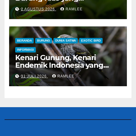
Menguntungkan
2 AGUSTUS 2026
RAMLEE
BERANDA
BURUNG
DUNIA SATWA
EXOTIC BIRD
INFORMASI
Kenari Gunung, Kenari
Endemik Indonesia yang
Sangat Sulit Dipelihara
31 JULI 2026
RAMLEE