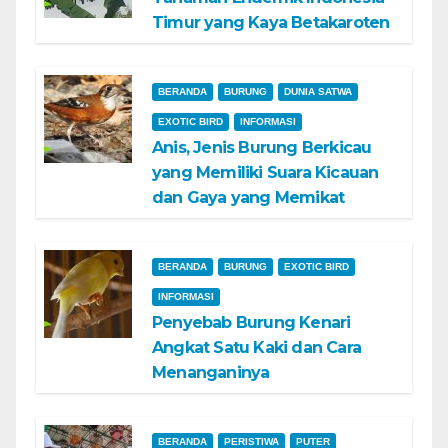
Timur yang Kaya Betakaroten
BERANDA
BURUNG
DUNIA SATWA
EXOTIC BIRD
INFORMASI
Anis, Jenis Burung Berkicau
yang Memiliki Suara Kicauan
dan Gaya yang Memikat
BERANDA
BURUNG
EXOTIC BIRD
INFORMASI
Penyebab Burung Kenari
Angkat Satu Kaki dan Cara
Menanganinya
BERANDA
PERISTIWA
PUTER