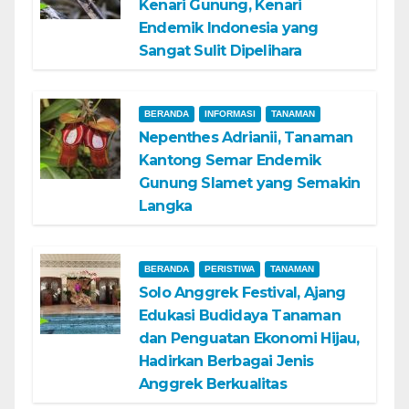
Kenari Gunung, Kenari
Endemik Indonesia yang
Sangat Sulit Dipelihara
BERANDA
INFORMASI
TANAMAN
Nepenthes Adrianii, Tanaman
Kantong Semar Endemik
Gunung Slamet yang Semakin
Langka
BERANDA
PERISTIWA
TANAMAN
Solo Anggrek Festival, Ajang
Edukasi Budidaya Tanaman
dan Penguatan Ekonomi Hijau,
Hadirkan Berbagai Jenis
Anggrek Berkualitas