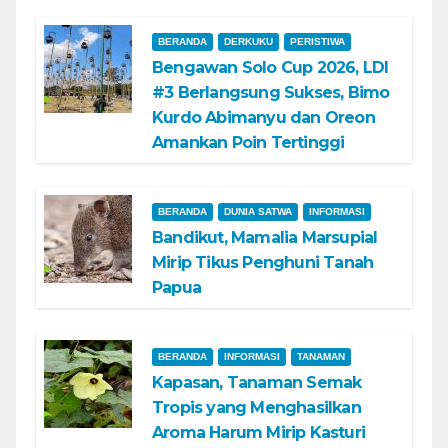
BERANDA
DERKUKU
PERISTIWA
Bengawan Solo Cup 2026, LDI
#3 Berlangsung Sukses, Bimo
Kurdo Abimanyu dan Oreon
Amankan Poin Tertinggi
BERANDA
DUNIA SATWA
INFORMASI
Bandikut, Mamalia Marsupial
Mirip Tikus Penghuni Tanah
Papua
BERANDA
INFORMASI
TANAMAN
Kapasan, Tanaman Semak
Tropis yang Menghasilkan
Aroma Harum Mirip Kasturi