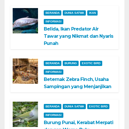
BERANDA
DUNIA SATWA
IKAN
INFORMASI
Belida, Ikan Predator Air
Tawar yang Nikmat dan Nyaris
Punah
BERANDA
BURUNG
EXOTIC BIRD
INFORMASI
Beternak Zebra Finch, Usaha
Sampingan yang Menjanjikan
BERANDA
DUNIA SATWA
EXOTIC BIRD
INFORMASI
Burung Punai, Kerabat Merpati