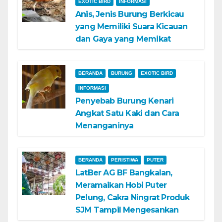
EXOTIC BIRD
INFORMASI
Anis, Jenis Burung Berkicau
yang Memiliki Suara Kicauan
dan Gaya yang Memikat
BERANDA
BURUNG
EXOTIC BIRD
INFORMASI
Penyebab Burung Kenari
Angkat Satu Kaki dan Cara
Menanganinya
BERANDA
PERISTIWA
PUTER
LatBer AG BF Bangkalan,
Meramaikan Hobi Puter
Pelung, Cakra Ningrat Produk
SJM Tampil Mengesankan