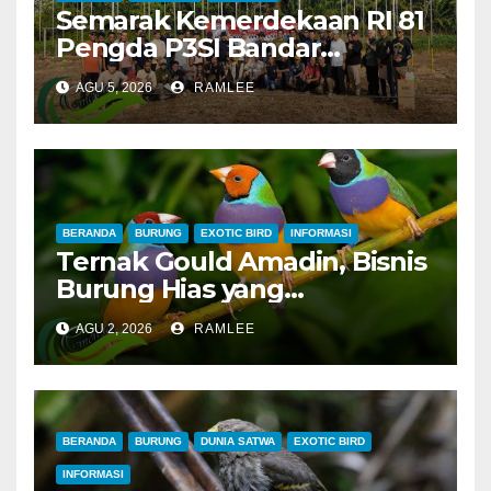
Semarak Kemerdekaan RI 81
Pengda P3SI Bandar
Lampung, Potong Tumpeng
AGU 5, 2026
RAMLEE
Menandai Peresmian
Lapangan Baru, Mawar
Merah dan Jahanam Juara
BERANDA
BURUNG
EXOTIC BIRD
INFORMASI
Ternak Gould Amadin, Bisnis
Burung Hias yang
Menguntungkan
AGU 2, 2026
RAMLEE
BERANDA
BURUNG
DUNIA SATWA
EXOTIC BIRD
INFORMASI