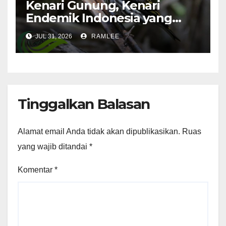
Kenari Gunung, Kenari
Endemik Indonesia yang
Sangat Sulit Dipelihara
JUL 31, 2026
RAMLEE
Tinggalkan Balasan
Alamat email Anda tidak akan dipublikasikan.
Ruas
yang wajib ditandai
*
Komentar
*