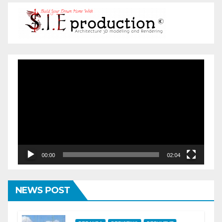
Pemutar
Video
00:00
02:04
NEWS POST