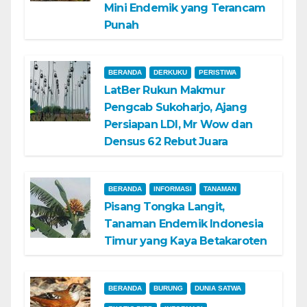
Mini Endemik yang Terancam
Punah
BERANDA
DERKUKU
PERISTIWA
LatBer Rukun Makmur
Pengcab Sukoharjo, Ajang
Persiapan LDI, Mr Wow dan
Densus 62 Rebut Juara
BERANDA
INFORMASI
TANAMAN
Pisang Tongka Langit,
Tanaman Endemik Indonesia
Timur yang Kaya Betakaroten
BERANDA
BURUNG
DUNIA SATWA