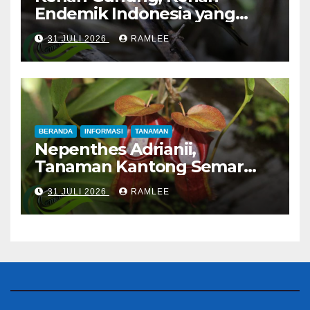
Endemik Indonesia yang
Sangat Sulit Dipelihara
31 JULI 2026
RAMLEE
BERANDA
INFORMASI
TANAMAN
Nepenthes Adrianii,
Tanaman Kantong Semar
Endemik Gunung Slamet
31 JULI 2026
RAMLEE
yang Semakin Langka