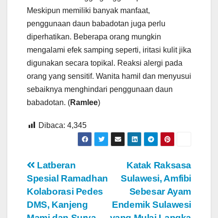
Meskipun memiliki banyak manfaat,
penggunaan daun babadotan juga perlu
diperhatikan. Beberapa orang mungkin
mengalami efek samping seperti, iritasi kulit jika
digunakan secara topikal. Reaksi alergi pada
orang yang sensitif. Wanita hamil dan menyusui
sebaiknya menghindari penggunaan daun
babadotan. (
Ramlee
)
Dibaca:
4,345
Navigasi
Latberan
Katak Raksasa
Spesial Ramadhan
Sulawesi, Amfibi
pos
Kolaborasi Pedes
Sebesar Ayam
DMS, Kanjeng
Endemik Sulawesi
Mami dan Surya
yang Mulai Langka