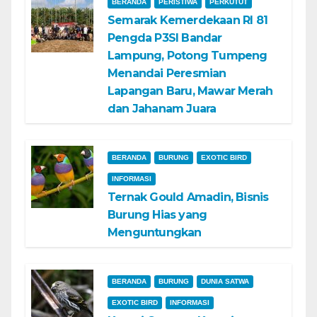
BERANDA
PERISTIWA
PERKUTUT
Semarak Kemerdekaan RI 81
Pengda P3SI Bandar
Lampung, Potong Tumpeng
Menandai Peresmian
Lapangan Baru, Mawar Merah
dan Jahanam Juara
BERANDA
BURUNG
EXOTIC BIRD
INFORMASI
Ternak Gould Amadin, Bisnis
Burung Hias yang
Menguntungkan
BERANDA
BURUNG
DUNIA SATWA
EXOTIC BIRD
INFORMASI