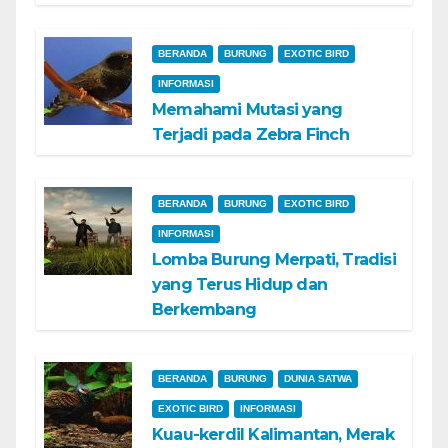
BERANDA
BURUNG
EXOTIC BIRD
INFORMASI
Memahami Mutasi yang
Terjadi pada Zebra Finch
BERANDA
BURUNG
EXOTIC BIRD
INFORMASI
Lomba Burung Merpati, Tradisi
yang Terus Hidup dan
Berkembang
BERANDA
BURUNG
DUNIA SATWA
EXOTIC BIRD
INFORMASI
Kuau-kerdil Kalimantan, Merak