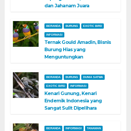
dan Jahanam Juara
BERANDA
BURUNG
EXOTIC BIRD
INFORMASI
Ternak Gould Amadin, Bisnis
Burung Hias yang
Menguntungkan
BERANDA
BURUNG
DUNIA SATWA
EXOTIC BIRD
INFORMASI
Kenari Gunung, Kenari
Endemik Indonesia yang
Sangat Sulit Dipelihara
BERANDA
INFORMASI
TANAMAN