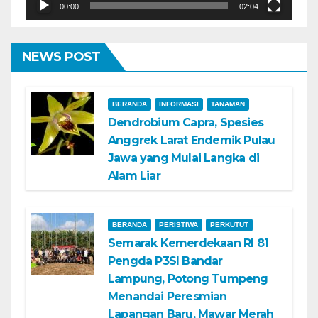
00:00
02:04
NEWS POST
BERANDA
INFORMASI
TANAMAN
Dendrobium Capra, Spesies
Anggrek Larat Endemik Pulau
Jawa yang Mulai Langka di
Alam Liar
BERANDA
PERISTIWA
PERKUTUT
Semarak Kemerdekaan RI 81
Pengda P3SI Bandar
Lampung, Potong Tumpeng
Menandai Peresmian
Lapangan Baru, Mawar Merah