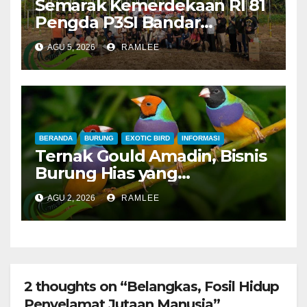
Semarak Kemerdekaan RI 81
Pengda P3SI Bandar
Lampung, Potong Tumpeng
AGU 5, 2026
RAMLEE
Menandai Peresmian
Lapangan Baru, Mawar
Merah dan Jahanam Juara
BERANDA
BURUNG
EXOTIC BIRD
INFORMASI
Ternak Gould Amadin, Bisnis
Burung Hias yang
Menguntungkan
AGU 2, 2026
RAMLEE
2 thoughts on “Belangkas, Fosil Hidup
Penyelamat Jutaan Manusia”