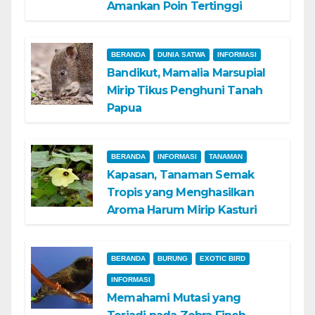
Amankan Poin Tertinggi
BERANDA
DUNIA SATWA
INFORMASI
Bandikut, Mamalia Marsupial
Mirip Tikus Penghuni Tanah
Papua
BERANDA
INFORMASI
TANAMAN
Kapasan, Tanaman Semak
Tropis yang Menghasilkan
Aroma Harum Mirip Kasturi
BERANDA
BURUNG
EXOTIC BIRD
INFORMASI
Memahami Mutasi yang