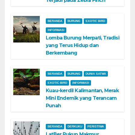
Terjadi pada Zebra Finch
BERANDA
BURUNG
EXOTIC BIRD
INFORMASI
Lomba Burung Merpati, Tradisi
yang Terus Hidup dan
Berkembang
BERANDA
BURUNG
DUNIA SATWA
EXOTIC BIRD
INFORMASI
Kuau-kerdil Kalimantan, Merak
Mini Endemik yang Terancam
Punah
BERANDA
DERKUKU
PERISTIWA
LatBer Rukun Makmur