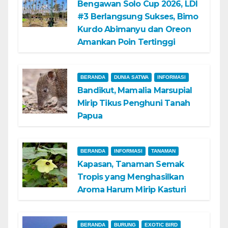
Bengawan Solo Cup 2026, LDI
#3 Berlangsung Sukses, Bimo
Kurdo Abimanyu dan Oreon
Amankan Poin Tertinggi
BERANDA
DUNIA SATWA
INFORMASI
Bandikut, Mamalia Marsupial
Mirip Tikus Penghuni Tanah
Papua
BERANDA
INFORMASI
TANAMAN
Kapasan, Tanaman Semak
Tropis yang Menghasilkan
Aroma Harum Mirip Kasturi
BERANDA
BURUNG
EXOTIC BIRD