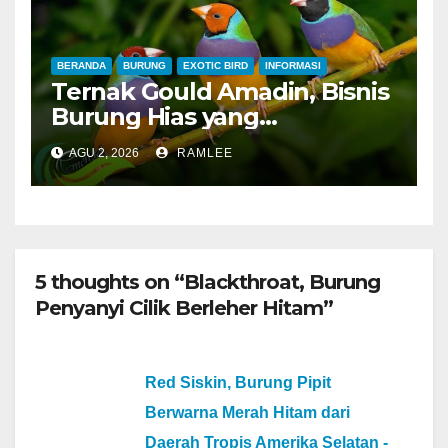
BERANDA
BURUNG
EXOTIC BIRD
INFORMASI
Ternak Gould Amadin, Bisnis
Burung Hias yang
Menguntungkan
AGU 2, 2026
RAMLEE
5 thoughts on “Blackthroat, Burung
Penyanyi Cilik Berleher Hitam”
Red Siskin, Burung Pipit
Berwarna Merah Hitam dari
Daerah Tropis Amerika Selatan -