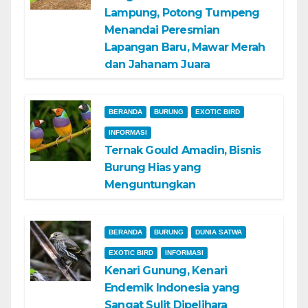
Lampung, Potong Tumpeng
Menandai Peresmian
Lapangan Baru, Mawar Merah
dan Jahanam Juara
BERANDA
BURUNG
EXOTIC BIRD
INFORMASI
Ternak Gould Amadin, Bisnis
Burung Hias yang
Menguntungkan
BERANDA
BURUNG
DUNIA SATWA
EXOTIC BIRD
INFORMASI
Kenari Gunung, Kenari
Endemik Indonesia yang
Sangat Sulit Dipelihara