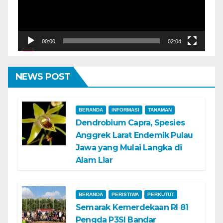
00:00
02:04
NEWS POST
BERANDA
INFORMASI
TANAMAN
Dendrobium Capra, Spesies
Anggrek Larat Endemik Pulau
Jawa yang Mulai Langka di
Alam Liar
BERANDA
PERISTIWA
PERKUTUT
Semarak Kemerdekaan RI 81
Pengda P3SI Bandar