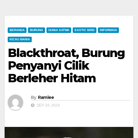
BERANDA
BURUNG
DUNIA SATWA
EXOTIC BIRD
INFORMASI
KICAU MANIA
Blackthroat, Burung
Penyanyi Cilik
Berleher Hitam
By
Ramlee
SEP 29, 2024