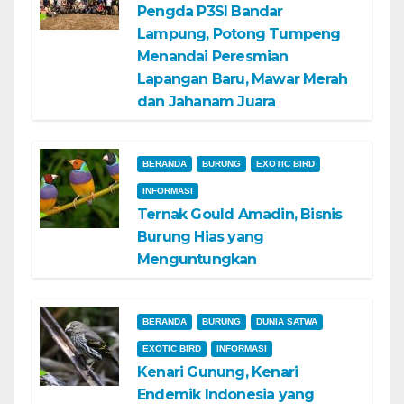
Pengda P3SI Bandar
Lampung, Potong Tumpeng
Menandai Peresmian
Lapangan Baru, Mawar Merah
dan Jahanam Juara
BERANDA
BURUNG
EXOTIC BIRD
INFORMASI
Ternak Gould Amadin, Bisnis
Burung Hias yang
Menguntungkan
BERANDA
BURUNG
DUNIA SATWA
EXOTIC BIRD
INFORMASI
Kenari Gunung, Kenari
Endemik Indonesia yang