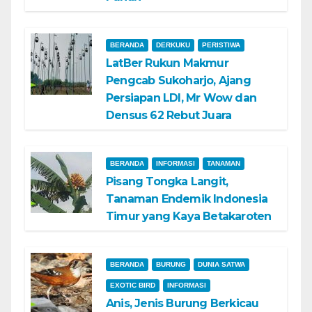
BERANDA
DERKUKU
PERISTIWA
LatBer Rukun Makmur
Pengcab Sukoharjo, Ajang
Persiapan LDI, Mr Wow dan
Densus 62 Rebut Juara
BERANDA
INFORMASI
TANAMAN
Pisang Tongka Langit,
Tanaman Endemik Indonesia
Timur yang Kaya Betakaroten
BERANDA
BURUNG
DUNIA SATWA
EXOTIC BIRD
INFORMASI
Anis, Jenis Burung Berkicau