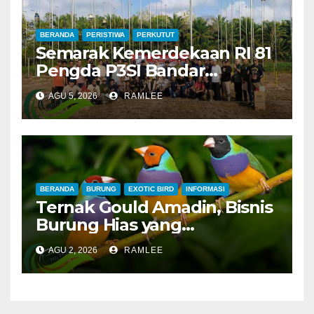
BERANDA
PERISTIWA
PERKUTUT
Semarak Kemerdekaan RI 81
Pengda P3SI Bandar
Lampung, Potong Tumpeng
AGU 5, 2026
RAMLEE
Menandai Peresmian
Lapangan Baru, Mawar
Merah dan Jahanam Juara
BERANDA
BURUNG
EXOTIC BIRD
INFORMASI
Ternak Gould Amadin, Bisnis
Burung Hias yang
Menguntungkan
AGU 2, 2026
RAMLEE