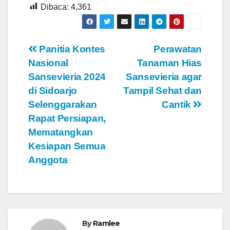
Dibaca:
4,361
Navigasi
Panitia Kontes
Perawatan
Nasional
Tanaman Hias
pos
Sansevieria 2024
Sansevieria agar
di Sidoarjo
Tampil Sehat dan
Selenggarakan
Cantik
Rapat Persiapan,
Mematangkan
Kesiapan Semua
Anggota
By
Ramlee