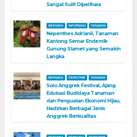
Sangat Sulit Dipelihara
BERANDA
INFORMASI
TANAMAN
Nepenthes Adrianii, Tanaman
Kantong Semar Endemik
Gunung Slamet yang Semakin
Langka
BERANDA
PERISTIWA
TANAMAN
Solo Anggrek Festival, Ajang
Edukasi Budidaya Tanaman
dan Penguatan Ekonomi Hijau,
Hadirkan Berbagai Jenis
Anggrek Berkualitas