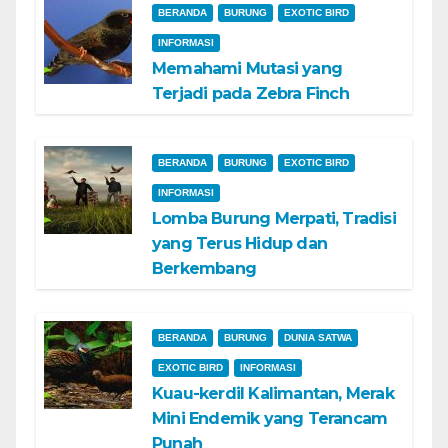
BERANDA
BURUNG
EXOTIC BIRD
INFORMASI
Memahami Mutasi yang
Terjadi pada Zebra Finch
BERANDA
BURUNG
EXOTIC BIRD
INFORMASI
Lomba Burung Merpati, Tradisi
yang Terus Hidup dan
Berkembang
BERANDA
BURUNG
DUNIA SATWA
EXOTIC BIRD
INFORMASI
Kuau-kerdil Kalimantan, Merak
Mini Endemik yang Terancam
Punah