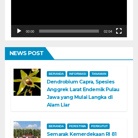
00:00
02:04
NEWS POST
BERANDA
INFORMASI
TANAMAN
Dendrobium Capra, Spesies
Anggrek Larat Endemik Pulau
Jawa yang Mulai Langka di
Alam Liar
BERANDA
PERISTIWA
PERKUTUT
Semarak Kemerdekaan RI 81