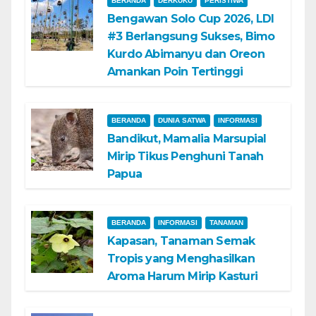
BERANDA
DERKUKU
PERISTIWA
Bengawan Solo Cup 2026, LDI
#3 Berlangsung Sukses, Bimo
Kurdo Abimanyu dan Oreon
Amankan Poin Tertinggi
BERANDA
DUNIA SATWA
INFORMASI
Bandikut, Mamalia Marsupial
Mirip Tikus Penghuni Tanah
Papua
BERANDA
INFORMASI
TANAMAN
Kapasan, Tanaman Semak
Tropis yang Menghasilkan
Aroma Harum Mirip Kasturi