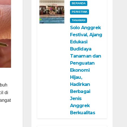
BERANDA
PERISTIWA
TANAMAN
Solo Anggrek
Festival, Ajang
Edukasi
Budidaya
Tanaman dan
Penguatan
Ekonomi
Hijau,
Hadirkan
ubuh
Berbagai
l di
Jenis
sangat
Anggrek
Berkualitas