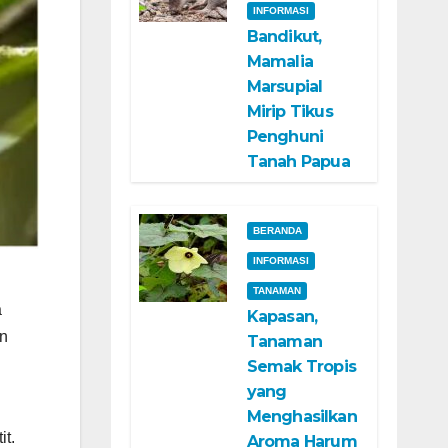
INFORMASI
Bandikut,
Mamalia
Marsupial
Mirip Tikus
Penghuni
Tanah Papua
BERANDA
INFORMASI
TANAMAN
a
Kapasan,
an
Tanaman
Semak Tropis
yang
Menghasilkan
it.
Aroma Harum