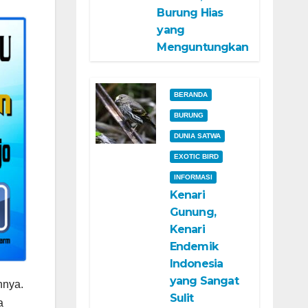
Burung Hias
yang
Menguntungkan
BERANDA
BURUNG
DUNIA SATWA
EXOTIC BIRD
INFORMASI
Kenari
Gunung,
Kenari
Endemik
Indonesia
yang Sangat
nnya.
Sulit
a