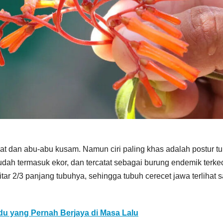
t dan abu-abu kusam. Namun ciri paling khas adalah postur t
dah termasuk ekor, dan tercatat sebagai burung endemik terkeci
itar 2/3 panjang tubuhya, sehingga tubuh cerecet jawa terlihat 
du yang Pernah Berjaya di Masa Lalu