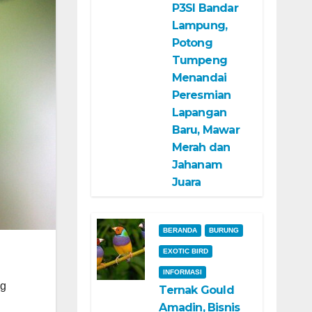
P3SI Bandar
Lampung,
Potong
Tumpeng
Menandai
Peresmian
Lapangan
Baru, Mawar
Merah dan
Jahanam
Juara
BERANDA
BURUNG
EXOTIC BIRD
INFORMASI
ng
Ternak Gould
Amadin, Bisnis