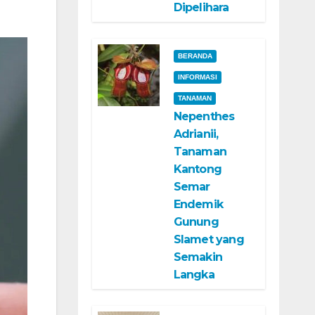
Dipelihara
BERANDA
INFORMASI
TANAMAN
Nepenthes
Adrianii,
Tanaman
Kantong
Semar
Endemik
Gunung
Slamet yang
Semakin
Langka