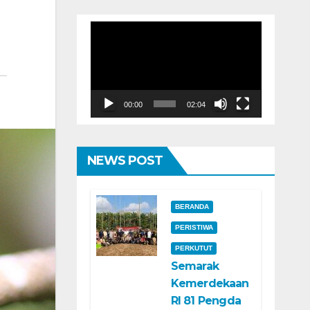
Pemutar
Video
00:00
02:04
NEWS POST
BERANDA
PERISTIWA
PERKUTUT
Semarak
Kemerdekaan
RI 81 Pengda