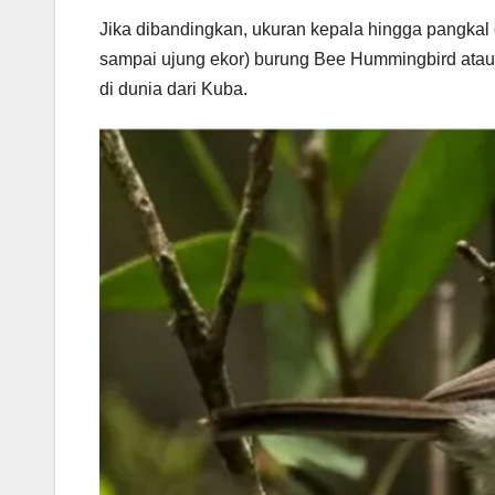
Jika dibandingkan, ukuran kepala hingga pangkal 
sampai ujung ekor) burung Bee Hummingbird atau 
di dunia dari Kuba.