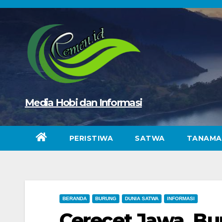
Skip
to
content
Media Hobi dan Informasi
PERISTIWA
SATWA
TANAMA
BERANDA
BURUNG
DUNIA SATWA
INFORMASI
Cerecet Jawa, Bu