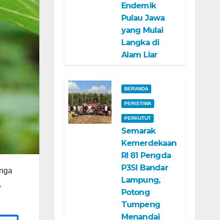
Endemik
Pulau Jawa
yang Mulai
Langka di
Alam Liar
BERANDA
PERISTIWA
PERKUTUT
Semarak
Kemerdekaan
RI 81 Pengda
P3SI Bandar
unga
Lampung,
,
Potong
Tumpeng
Menandai