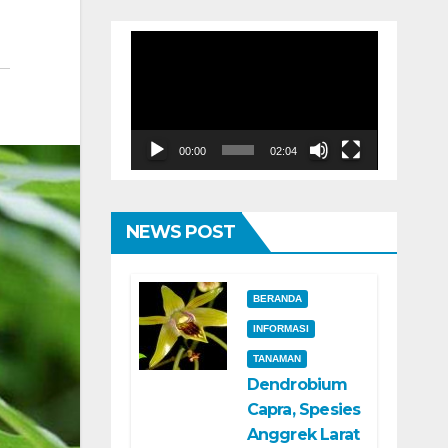
Pemutar
Video
00:00
02:04
NEWS POST
BERANDA
INFORMASI
TANAMAN
Dendrobium
Capra, Spesies
Anggrek Larat