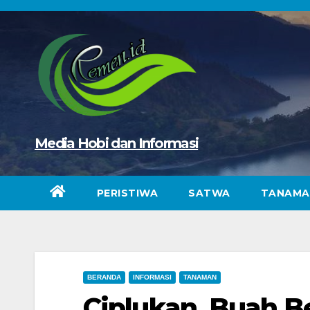
Skip
to
content
Media Hobi dan Informasi
PERISTIWA
SATWA
TANAMA
BERANDA
INFORMASI
TANAMAN
Ciplukan, Buah B