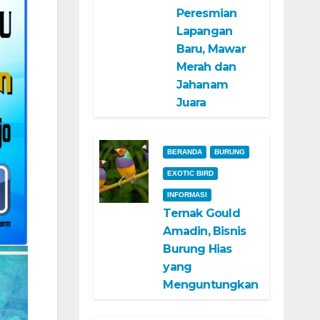
Peresmian
Lapangan
Baru, Mawar
Merah dan
Jahanam
Juara
BERANDA
BURUNG
EXOTIC BIRD
INFORMASI
Ternak Gould
Amadin, Bisnis
Burung Hias
yang
Menguntungkan