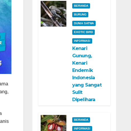
BERANDA
BURUNG
DUNIA SATWA
EXOTIC BIRD
INFORMASI
Kenari
Gunung,
Kenari
Endemik
Indonesia
arna
yang Sangat
ang,
Sulit
Dipelihara
a
BERANDA
manis
INFORMASI