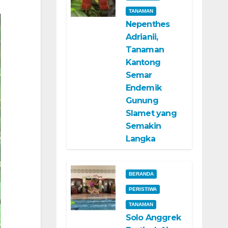
TANAMAN
Nepenthes
Adrianii,
Tanaman
Kantong
Semar
Endemik
Gunung
Slamet yang
Semakin
Langka
BERANDA
PERISTIWA
TANAMAN
Solo Anggrek