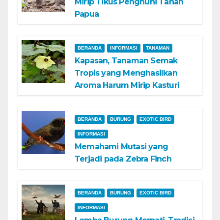
Mirip Tikus Penghuni Tanah
Papua
BERANDA
INFORMASI
TANAMAN
Kapasan, Tanaman Semak
Tropis yang Menghasilkan
Aroma Harum Mirip Kasturi
BERANDA
BURUNG
EXOTIC BIRD
INFORMASI
Memahami Mutasi yang
Terjadi pada Zebra Finch
BERANDA
BURUNG
EXOTIC BIRD
INFORMASI