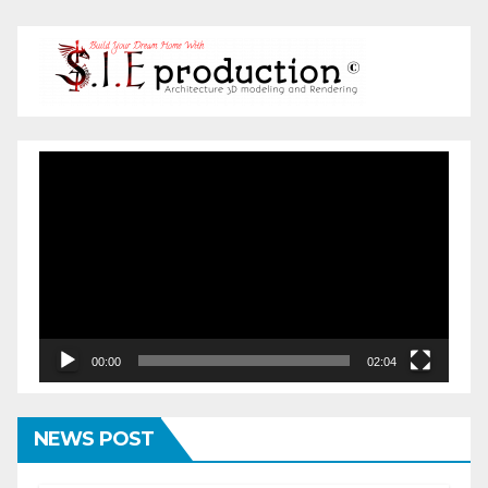
Pemutar
Video
00:00
02:04
NEWS POST