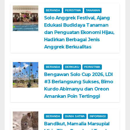
BERANDA
PERISTIWA
TANAMAN
Solo Anggrek Festival, Ajang
Edukasi Budidaya Tanaman
dan Penguatan Ekonomi Hijau,
Hadirkan Berbagai Jenis
Anggrek Berkualitas
BERANDA
DERKUKU
PERISTIWA
Bengawan Solo Cup 2026, LDI
#3 Berlangsung Sukses, Bimo
Kurdo Abimanyu dan Oreon
Amankan Poin Tertinggi
BERANDA
DUNIA SATWA
INFORMASI
Bandikut, Mamalia Marsupial