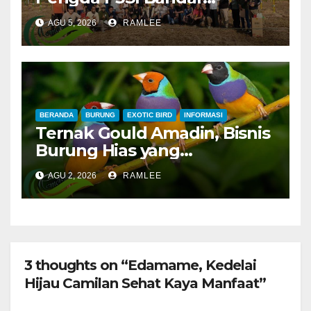
Lampung, Potong Tumpeng
AGU 5, 2026
RAMLEE
Menandai Peresmian
Lapangan Baru, Mawar
Merah dan Jahanam Juara
BERANDA
BURUNG
EXOTIC BIRD
INFORMASI
Ternak Gould Amadin, Bisnis
Burung Hias yang
Menguntungkan
AGU 2, 2026
RAMLEE
3 thoughts on “Edamame, Kedelai
Hijau Camilan Sehat Kaya Manfaat”