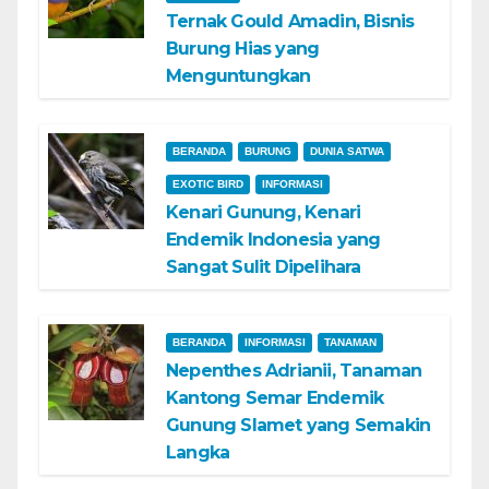
Ternak Gould Amadin, Bisnis
Burung Hias yang
Menguntungkan
BERANDA
BURUNG
DUNIA SATWA
EXOTIC BIRD
INFORMASI
Kenari Gunung, Kenari
Endemik Indonesia yang
Sangat Sulit Dipelihara
BERANDA
INFORMASI
TANAMAN
Nepenthes Adrianii, Tanaman
Kantong Semar Endemik
Gunung Slamet yang Semakin
Langka