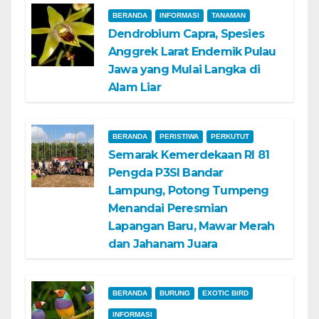
BERANDA
INFORMASI
TANAMAN
Dendrobium Capra, Spesies
Anggrek Larat Endemik Pulau
Jawa yang Mulai Langka di
Alam Liar
BERANDA
PERISTIWA
PERKUTUT
Semarak Kemerdekaan RI 81
Pengda P3SI Bandar
Lampung, Potong Tumpeng
Menandai Peresmian
Lapangan Baru, Mawar Merah
dan Jahanam Juara
BERANDA
BURUNG
EXOTIC BIRD
INFORMASI