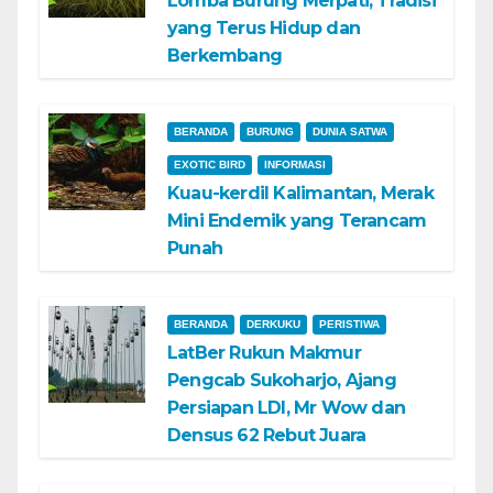
Lomba Burung Merpati, Tradisi
yang Terus Hidup dan
Berkembang
BERANDA
BURUNG
DUNIA SATWA
EXOTIC BIRD
INFORMASI
Kuau-kerdil Kalimantan, Merak
Mini Endemik yang Terancam
Punah
BERANDA
DERKUKU
PERISTIWA
LatBer Rukun Makmur
Pengcab Sukoharjo, Ajang
Persiapan LDI, Mr Wow dan
Densus 62 Rebut Juara