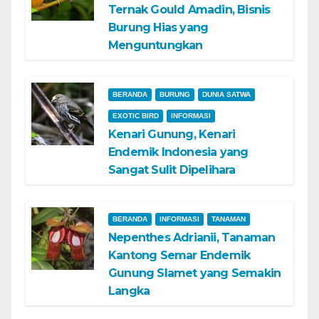
Ternak Gould Amadin, Bisnis
Burung Hias yang
Menguntungkan
BERANDA
BURUNG
DUNIA SATWA
EXOTIC BIRD
INFORMASI
Kenari Gunung, Kenari
Endemik Indonesia yang
Sangat Sulit Dipelihara
BERANDA
INFORMASI
TANAMAN
Nepenthes Adrianii, Tanaman
Kantong Semar Endemik
Gunung Slamet yang Semakin
Langka