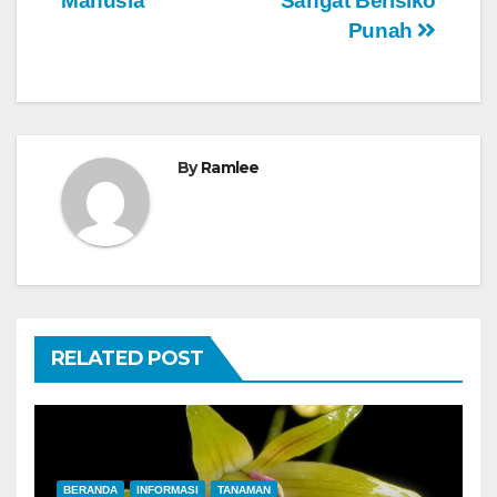
Manusia
Sangat Berisiko
Punah
By
Ramlee
RELATED POST
BERANDA
INFORMASI
TANAMAN