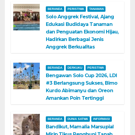
BERANDA
PERISTIWA
TANAMAN
Solo Anggrek Festival, Ajang
Edukasi Budidaya Tanaman
dan Penguatan Ekonomi Hijau,
Hadirkan Berbagai Jenis
Anggrek Berkualitas
BERANDA
DERKUKU
PERISTIWA
Bengawan Solo Cup 2026, LDI
#3 Berlangsung Sukses, Bimo
Kurdo Abimanyu dan Oreon
Amankan Poin Tertinggi
BERANDA
DUNIA SATWA
INFORMASI
Bandikut, Mamalia Marsupial
Mirip Tikus Penghuni Tanah