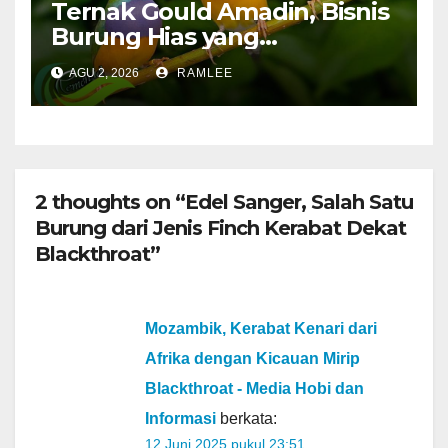
Ternak Gould Amadin, Bisnis
Burung Hias yang
Menguntungkan
AGU 2, 2026
RAMLEE
2 thoughts on “Edel Sanger, Salah Satu
Burung dari Jenis Finch Kerabat Dekat
Blackthroat”
Mozambik, Kerabat Kenari dari
Afrika dengan Kicauan Mirip
Blackthroat - Media Hobi dan
Informasi
berkata:
12 Juni 2025 pukul 23:51