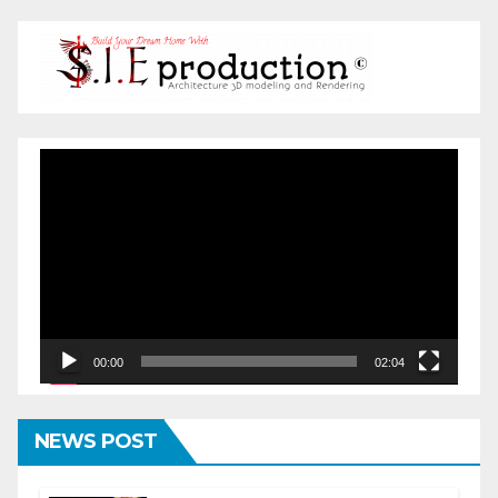
Pemutar
Video
00:00
02:04
NEWS POST