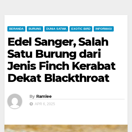
BERANDA
BURUNG
DUNIA SATWA
EXOTIC BIRD
INFORMASI
Edel Sanger, Salah
Satu Burung dari
Jenis Finch Kerabat
Dekat Blackthroat
By
Ramlee
APR 6, 2025