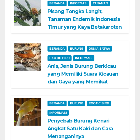
BERANDA
INFORMASI
TANAMAN
Pisang Tongka Langit,
Tanaman Endemik Indonesia
Timur yang Kaya Betakaroten
BERANDA
BURUNG
DUNIA SATWA
EXOTIC BIRD
INFORMASI
Anis, Jenis Burung Berkicau
yang Memiliki Suara Kicauan
dan Gaya yang Memikat
BERANDA
BURUNG
EXOTIC BIRD
INFORMASI
Penyebab Burung Kenari
Angkat Satu Kaki dan Cara
Menanganinya