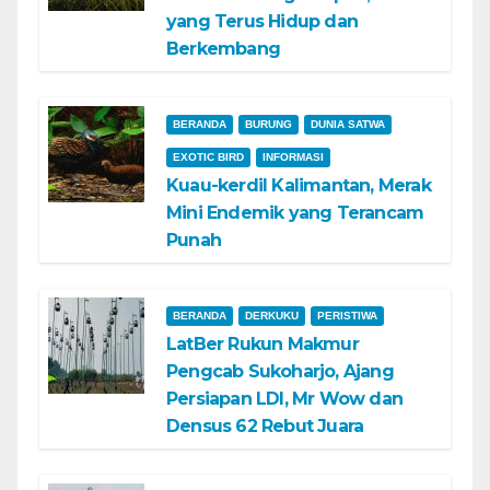
yang Terus Hidup dan
Berkembang
BERANDA
BURUNG
DUNIA SATWA
EXOTIC BIRD
INFORMASI
Kuau-kerdil Kalimantan, Merak
Mini Endemik yang Terancam
Punah
BERANDA
DERKUKU
PERISTIWA
LatBer Rukun Makmur
Pengcab Sukoharjo, Ajang
Persiapan LDI, Mr Wow dan
Densus 62 Rebut Juara