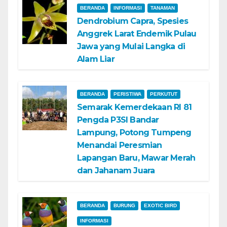
BERANDA
INFORMASI
TANAMAN
Dendrobium Capra, Spesies
Anggrek Larat Endemik Pulau
Jawa yang Mulai Langka di
Alam Liar
BERANDA
PERISTIWA
PERKUTUT
Semarak Kemerdekaan RI 81
Pengda P3SI Bandar
Lampung, Potong Tumpeng
Menandai Peresmian
Lapangan Baru, Mawar Merah
dan Jahanam Juara
BERANDA
BURUNG
EXOTIC BIRD
INFORMASI