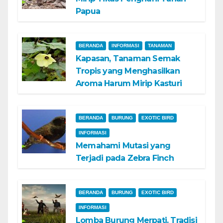
Papua
BERANDA
INFORMASI
TANAMAN
Kapasan, Tanaman Semak
Tropis yang Menghasilkan
Aroma Harum Mirip Kasturi
BERANDA
BURUNG
EXOTIC BIRD
INFORMASI
Memahami Mutasi yang
Terjadi pada Zebra Finch
BERANDA
BURUNG
EXOTIC BIRD
INFORMASI
Lomba Burung Merpati, Tradisi