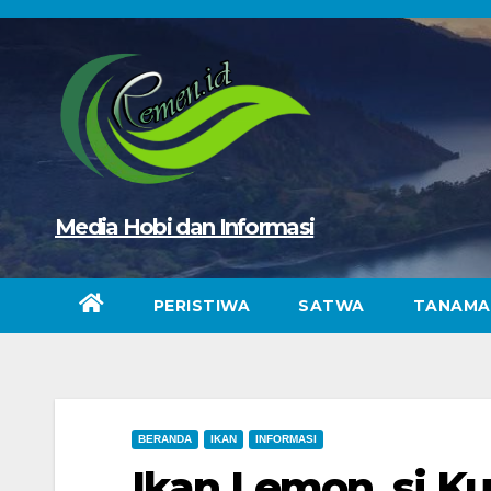
Skip
to
content
Media Hobi dan Informasi
PERISTIWA
SATWA
TANAMA
BERANDA
IKAN
INFORMASI
Ikan Lemon, si Ku