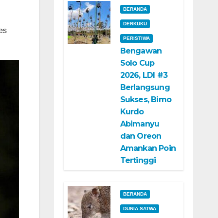
BERANDA
i
DERKUKU
es
PERISTIWA
Bengawan
Solo Cup
2026, LDI #3
Berlangsung
Sukses, Bimo
Kurdo
Abimanyu
dan Oreon
Amankan Poin
Tertinggi
BERANDA
DUNIA SATWA