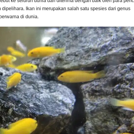
but ke seluruh dunia dan diterima dengan baik oleh para penc
dipelihara. Ikan ini merupakan salah satu spesies dari genus
 berwarna di dunia.