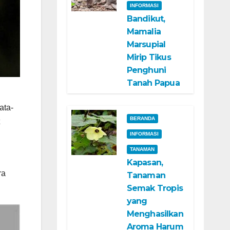
INFORMASI
Bandikut,
Mamalia
Marsupial
Mirip Tikus
Penghuni
Tanah Papua
ata-
BERANDA
INFORMASI
TANAMAN
Kapasan,
ra
Tanaman
Semak Tropis
yang
Menghasilkan
Aroma Harum