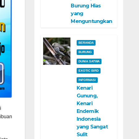
Burung Hias
yang
Menguntungkan
BERANDA
BURUNG
DUNIA SATWA
EXOTIC BIRD
INFORMASI
Kenari
Gunung,
Kenari
i
Endemik
ribuan
Indonesia
yang Sangat
Sulit