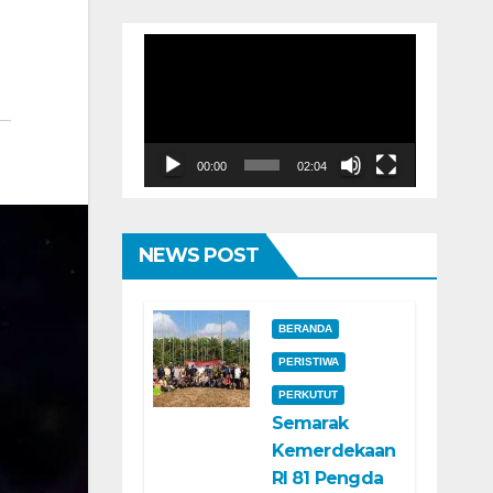
Pemutar
Video
00:00
02:04
NEWS POST
BERANDA
PERISTIWA
PERKUTUT
Semarak
Kemerdekaan
RI 81 Pengda