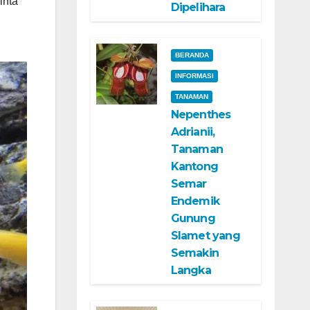
inta
Dipelihara
BERANDA
INFORMASI
TANAMAN
Nepenthes
Adrianii,
Tanaman
Kantong
Semar
Endemik
Gunung
Slamet yang
Semakin
Langka