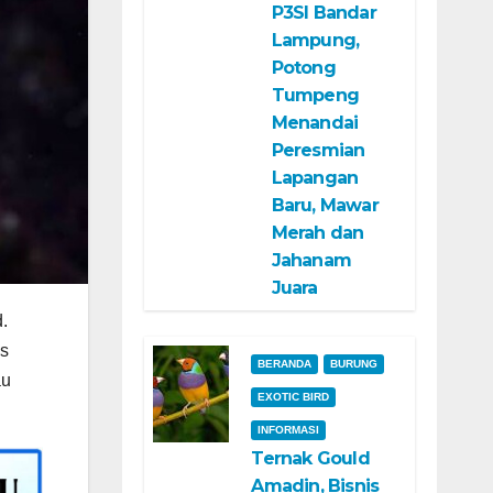
P3SI Bandar
Lampung,
Potong
Tumpeng
Menandai
Peresmian
Lapangan
Baru, Mawar
Merah dan
Jahanam
Juara
.
as
BERANDA
BURUNG
au
EXOTIC BIRD
INFORMASI
Ternak Gould
Amadin, Bisnis