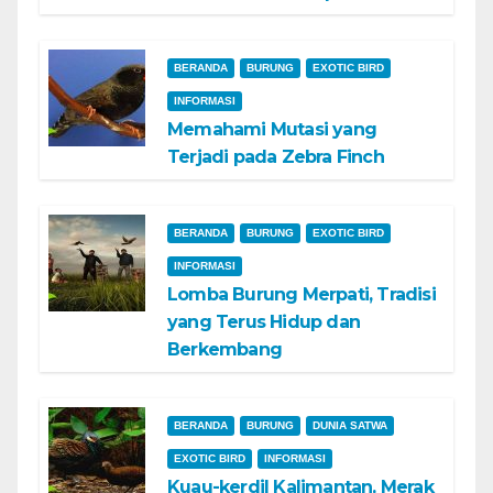
BERANDA
BURUNG
EXOTIC BIRD
INFORMASI
Memahami Mutasi yang
Terjadi pada Zebra Finch
BERANDA
BURUNG
EXOTIC BIRD
INFORMASI
Lomba Burung Merpati, Tradisi
yang Terus Hidup dan
Berkembang
BERANDA
BURUNG
DUNIA SATWA
EXOTIC BIRD
INFORMASI
Kuau-kerdil Kalimantan, Merak