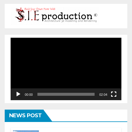
Pemutar
Video
00:00
02:04
NEWS POST