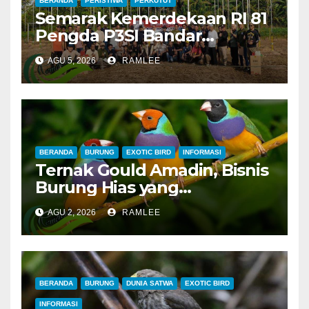
BERANDA
PERISTIWA
PERKUTUT
Semarak Kemerdekaan RI 81
Pengda P3SI Bandar
Lampung, Potong Tumpeng
AGU 5, 2026
RAMLEE
Menandai Peresmian
Lapangan Baru, Mawar
Merah dan Jahanam Juara
BERANDA
BURUNG
EXOTIC BIRD
INFORMASI
Ternak Gould Amadin, Bisnis
Burung Hias yang
Menguntungkan
AGU 2, 2026
RAMLEE
BERANDA
BURUNG
DUNIA SATWA
EXOTIC BIRD
INFORMASI