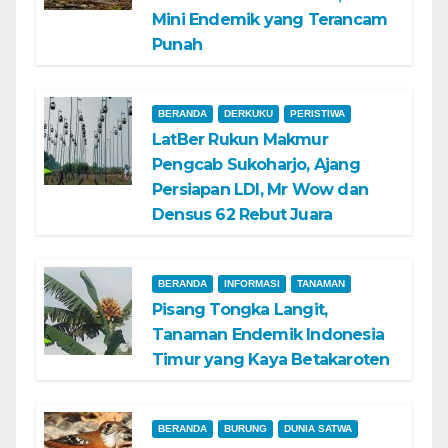
Mini Endemik yang Terancam
Punah
BERANDA
DERKUKU
PERISTIWA
LatBer Rukun Makmur
Pengcab Sukoharjo, Ajang
Persiapan LDI, Mr Wow dan
Densus 62 Rebut Juara
BERANDA
INFORMASI
TANAMAN
Pisang Tongka Langit,
Tanaman Endemik Indonesia
Timur yang Kaya Betakaroten
BERANDA
BURUNG
DUNIA SATWA