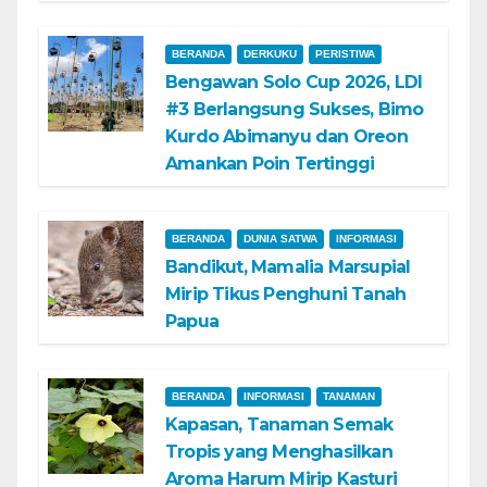
BERANDA
DERKUKU
PERISTIWA
Bengawan Solo Cup 2026, LDI
#3 Berlangsung Sukses, Bimo
Kurdo Abimanyu dan Oreon
Amankan Poin Tertinggi
BERANDA
DUNIA SATWA
INFORMASI
Bandikut, Mamalia Marsupial
Mirip Tikus Penghuni Tanah
Papua
BERANDA
INFORMASI
TANAMAN
Kapasan, Tanaman Semak
Tropis yang Menghasilkan
Aroma Harum Mirip Kasturi