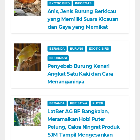
EXOTIC BIRD
INFORMASI
Anis, Jenis Burung Berkicau
yang Memiliki Suara Kicauan
dan Gaya yang Memikat
BERANDA
BURUNG
EXOTIC BIRD
INFORMASI
Penyebab Burung Kenari
Angkat Satu Kaki dan Cara
Menanganinya
BERANDA
PERISTIWA
PUTER
LatBer AG BF Bangkalan,
Meramaikan Hobi Puter
Pelung, Cakra Ningrat Produk
SJM Tampil Mengesankan