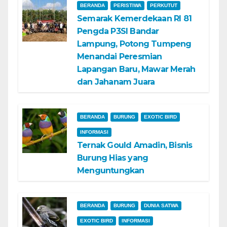
BERANDA
PERISTIWA
PERKUTUT
Semarak Kemerdekaan RI 81
Pengda P3SI Bandar
Lampung, Potong Tumpeng
Menandai Peresmian
Lapangan Baru, Mawar Merah
dan Jahanam Juara
BERANDA
BURUNG
EXOTIC BIRD
INFORMASI
Ternak Gould Amadin, Bisnis
Burung Hias yang
Menguntungkan
BERANDA
BURUNG
DUNIA SATWA
EXOTIC BIRD
INFORMASI