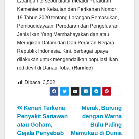
Larangan tersebut diatur melalui Peraturan
Kementerian Kelautan dan Perikanan Nomor
19 Tahun 2020 tentang Larangan Pemasukan,
Pembudidayaan, Peredaran dan Pengeluaran
Jenis Ikan Yang Membahayakan dan atau
Merugikan Dalam dan Dari Perairan Negara
Republik Indonesia. Kini, berbagai upaya
dilakukan untuk mengendalikan populasi ikan
red devil di Danau Toba. (
Ramlee
)
Dibaca:
3,502
Navigasi
Kenari Terkena
Merak, Burung
Penyakit Sariawan
dengan Warna
pos
atau Goham,
Bulu Paling
Gejala Penyebab
Memukau di Dunia