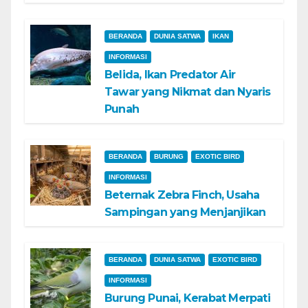
BERANDA
DUNIA SATWA
IKAN
INFORMASI
Belida, Ikan Predator Air
Tawar yang Nikmat dan Nyaris
Punah
BERANDA
BURUNG
EXOTIC BIRD
INFORMASI
Beternak Zebra Finch, Usaha
Sampingan yang Menjanjikan
BERANDA
DUNIA SATWA
EXOTIC BIRD
INFORMASI
Burung Punai, Kerabat Merpati