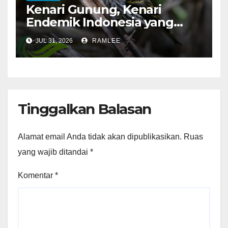
Kenari Gunung, Kenari
Endemik Indonesia yang
Sangat Sulit Dipelihara
JUL 31, 2026
RAMLEE
Tinggalkan Balasan
Alamat email Anda tidak akan dipublikasikan.
Ruas
yang wajib ditandai
*
Komentar
*