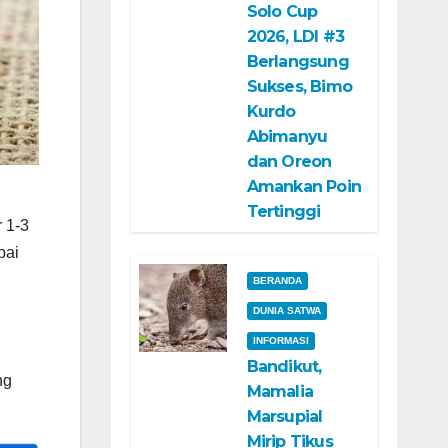
Solo Cup
2026, LDI #3
Berlangsung
Sukses, Bimo
Kurdo
Abimanyu
dan Oreon
Amankan Poin
Tertinggi
 1-3
pai
BERANDA
DUNIA SATWA
INFORMASI
Bandikut,
ng
Mamalia
Marsupial
Mirip Tikus