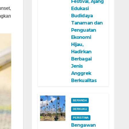
Festival, Ajang
Edukasi
unset,
Budidaya
ingkan
Tanaman dan
Penguatan
Ekonomi
Hijau,
Hadirkan
Berbagai
Jenis
Anggrek
Berkualitas
BERANDA
DERKUKU
PERISTIWA
Bengawan