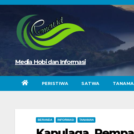
Skip
to
content
Media Hobi dan Informasi
PERISTIWA
SATWA
TANAMA
BERANDA
INFORMASI
TANAMAN
Kapulaga, Rempa