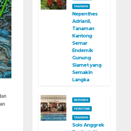
TANAMAN
Nepenthes
Adrianii,
Tanaman
Kantong
Semar
Endemik
Gunung
Slamet yang
Semakin
Langka
dan
BERANDA
dan
PERISTIWA
TANAMAN
Solo Anggrek