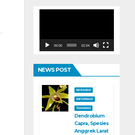
Pemutar
Video
00:00
02:04
NEWS POST
BERANDA
INFORMASI
TANAMAN
Dendrobium
Capra, Spesies
Anggrek Larat