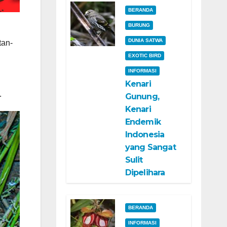
BERANDA
BURUNG
n
DUNIA SATWA
tan-
EXOTIC BIRD
INFORMASI
Kenari
.
Gunung,
Kenari
Endemik
Indonesia
yang Sangat
Sulit
Dipelihara
BERANDA
INFORMASI