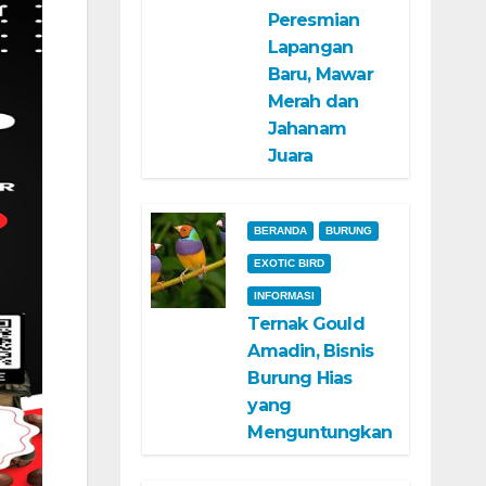
Peresmian
Lapangan
Baru, Mawar
Merah dan
Jahanam
Juara
BERANDA
BURUNG
EXOTIC BIRD
INFORMASI
Ternak Gould
Amadin, Bisnis
Burung Hias
yang
Menguntungkan