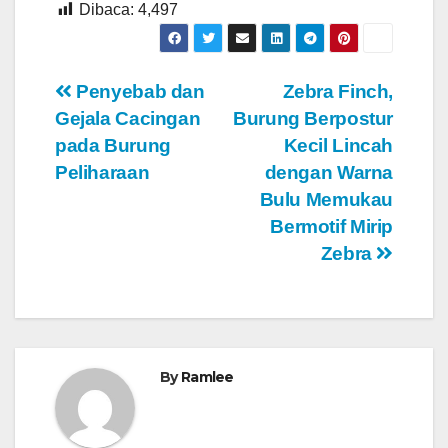
Dibaca:
4,497
Navigasi
Penyebab dan
Zebra Finch,
Gejala Cacingan
Burung Berpostur
pos
pada Burung
Kecil Lincah
Peliharaan
dengan Warna
Bulu Memukau
Bermotif Mirip
Zebra
By
Ramlee