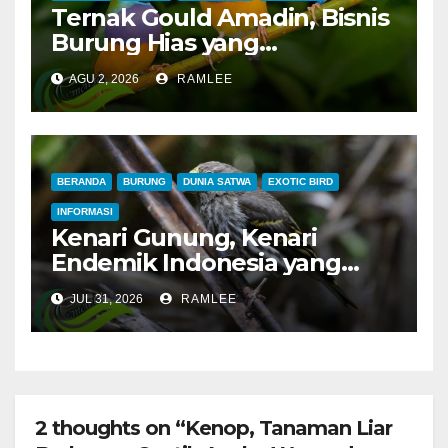
Ternak Gould Amadin, Bisnis
Burung Hias yang
Menguntungkan
AGU 2, 2026
RAMLEE
BERANDA
BURUNG
DUNIA SATWA
EXOTIC BIRD
INFORMASI
Kenari Gunung, Kenari
Endemik Indonesia yang
Sangat Sulit Dipelihara
JUL 31, 2026
RAMLEE
2 thoughts on “Kenop, Tanaman Liar