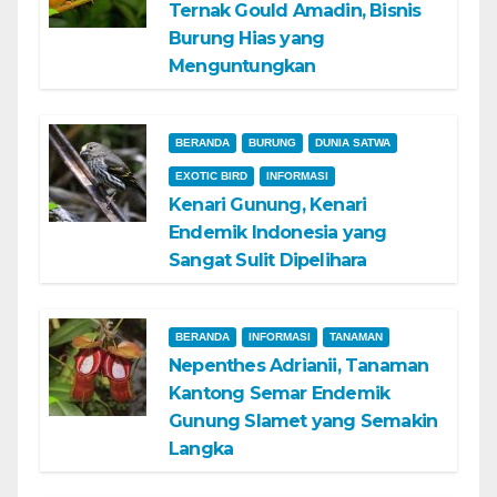
Ternak Gould Amadin, Bisnis
Burung Hias yang
Menguntungkan
BERANDA
BURUNG
DUNIA SATWA
EXOTIC BIRD
INFORMASI
Kenari Gunung, Kenari
Endemik Indonesia yang
Sangat Sulit Dipelihara
BERANDA
INFORMASI
TANAMAN
Nepenthes Adrianii, Tanaman
Kantong Semar Endemik
Gunung Slamet yang Semakin
Langka