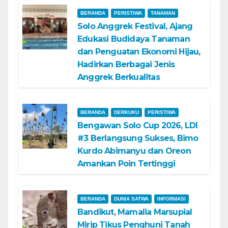
BERANDA
PERISTIWA
TANAMAN
Solo Anggrek Festival, Ajang
Edukasi Budidaya Tanaman
dan Penguatan Ekonomi Hijau,
Hadirkan Berbagai Jenis
Anggrek Berkualitas
BERANDA
DERKUKU
PERISTIWA
Bengawan Solo Cup 2026, LDI
#3 Berlangsung Sukses, Bimo
Kurdo Abimanyu dan Oreon
Amankan Poin Tertinggi
BERANDA
DUNIA SATWA
INFORMASI
Bandikut, Mamalia Marsupial
Mirip Tikus Penghuni Tanah