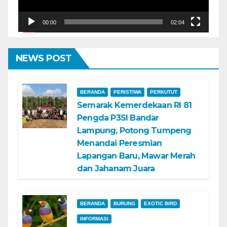
00:00
02:04
NEWS POST
BERANDA
PERISTIWA
PERKUTUT
Semarak Kemerdekaan RI 81
Pengda P3SI Bandar
Lampung, Potong Tumpeng
Menandai Peresmian
Lapangan Baru, Mawar Merah
dan Jahanam Juara
BERANDA
BURUNG
EXOTIC BIRD
INFORMASI