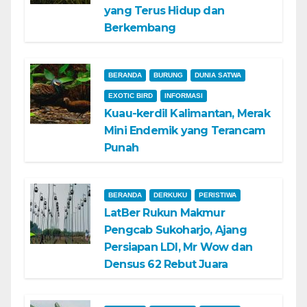
yang Terus Hidup dan
Berkembang
BERANDA
BURUNG
DUNIA SATWA
EXOTIC BIRD
INFORMASI
Kuau-kerdil Kalimantan, Merak
Mini Endemik yang Terancam
Punah
BERANDA
DERKUKU
PERISTIWA
LatBer Rukun Makmur
Pengcab Sukoharjo, Ajang
Persiapan LDI, Mr Wow dan
Densus 62 Rebut Juara