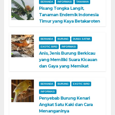
BERANDA
INFORMASI
TANAMAN
Pisang Tongka Langit,
Tanaman Endemik Indonesia
Timur yang Kaya Betakaroten
BERANDA
BURUNG
DUNIA SATWA
EXOTIC BIRD
INFORMASI
Anis, Jenis Burung Berkicau
yang Memiliki Suara Kicauan
dan Gaya yang Memikat
BERANDA
BURUNG
EXOTIC BIRD
INFORMASI
Penyebab Burung Kenari
Angkat Satu Kaki dan Cara
Menanganinya