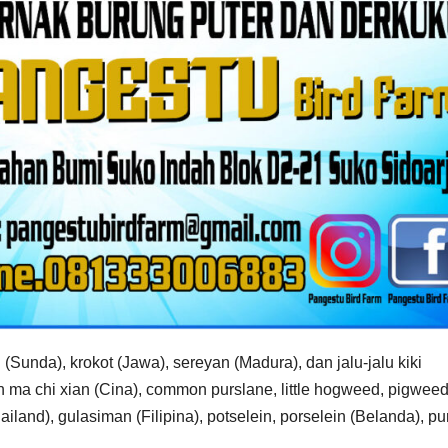
unda), krokot (Jawa), sereyan (Madura), dan jalu-jalu kiki
n ma chi xian (Cina), common purslane, little hogweed, pigwee
hailand), gulasiman (Filipina), potselein, porselein (Belanda), pu