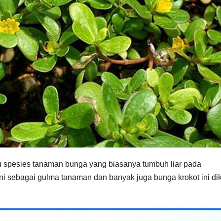
u spesies tanaman bunga yang biasanya tumbuh liar pada
i sebagai gulma tanaman dan banyak juga bunga krokot ini di