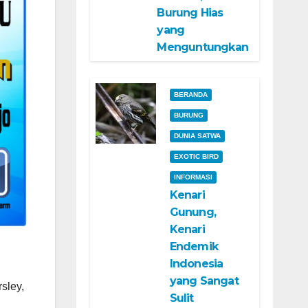
Burung Hias
yang
Menguntungkan
BERANDA
BURUNG
DUNIA SATWA
EXOTIC BIRD
INFORMASI
Kenari
Gunung,
Kenari
Endemik
Indonesia
d
yang Sangat
rsley,
Sulit