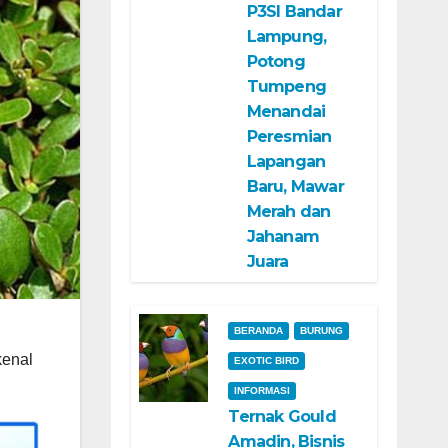
P3SI Bandar
Lampung,
Potong
Tumpeng
Menandai
Peresmian
Lapangan
Baru, Mawar
Merah dan
Jahanam
Juara
BERANDA
BURUNG
kenal
EXOTIC BIRD
INFORMASI
Ternak Gould
Amadin, Bisnis