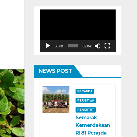
Pemutar
Video
00:00
02:04
NEWS POST
BERANDA
PERISTIWA
PERKUTUT
Semarak
Kemerdekaan
RI 81 Pengda