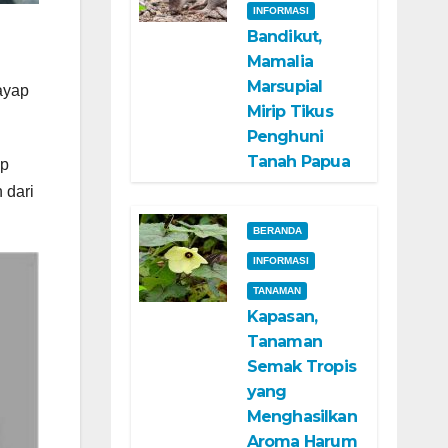
INFORMASI
Bandikut,
Mamalia
Marsupial
ayap
Mirip Tikus
Penghuni
Tanah Papua
up
 dari
BERANDA
INFORMASI
TANAMAN
Kapasan,
Tanaman
Semak Tropis
yang
Menghasilkan
Aroma Harum