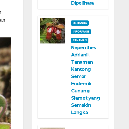
Dipelihara
m
han
BERANDA
INFORMASI
TANAMAN
Nepenthes
Adrianii,
Tanaman
Kantong
Semar
Endemik
Gunung
Slamet yang
Semakin
Langka