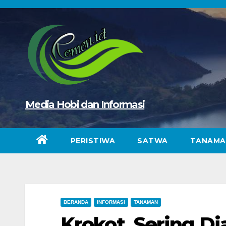
Skip
to
content
Media Hobi dan Informasi
PERISTIWA
SATWA
TANAMA
BERANDA
INFORMASI
TANAMAN
Krokot, Sering D