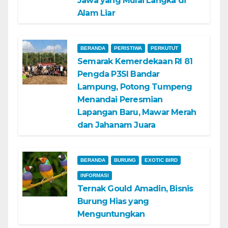
Jawa yang Mulai Langka di
Alam Liar
BERANDA
PERISTIWA
PERKUTUT
Semarak Kemerdekaan RI 81
Pengda P3SI Bandar
Lampung, Potong Tumpeng
Menandai Peresmian
Lapangan Baru, Mawar Merah
dan Jahanam Juara
BERANDA
BURUNG
EXOTIC BIRD
INFORMASI
Ternak Gould Amadin, Bisnis
Burung Hias yang
Menguntungkan