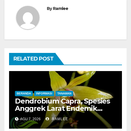
By
Ramlee
RELATED POST
BERANDA
INFORMASI
TANAMAN
Dendrobium Capra, Spesies
Anggrek Larat Endemik
Pulau Jawa yang Mulai
AGU 7, 2026
RAMLEE
Langka di Alam Liar