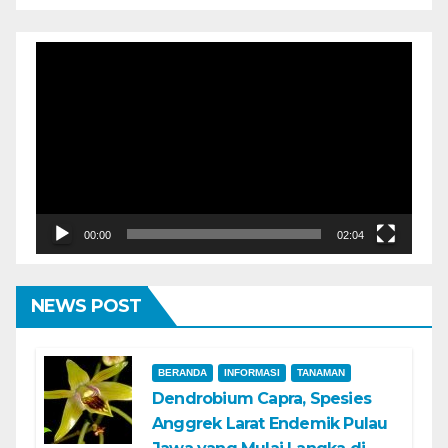
Pemutar
Video
00:00
02:04
NEWS POST
BERANDA
INFORMASI
TANAMAN
Dendrobium Capra, Spesies
Anggrek Larat Endemik Pulau