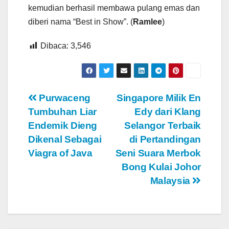
kemudian berhasil membawa pulang emas dan
diberi nama “Best in Show”. (
Ramlee
)
Dibaca:
3,546
Navigasi
Purwaceng
Singapore Milik En
Tumbuhan Liar
Edy dari Klang
pos
Endemik Dieng
Selangor Terbaik
Dikenal Sebagai
di Pertandingan
Viagra of Java
Seni Suara Merbok
Bong Kulai Johor
Malaysia