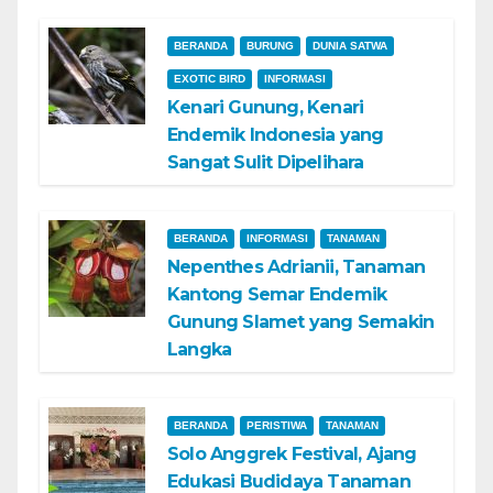
BERANDA
BURUNG
DUNIA SATWA
EXOTIC BIRD
INFORMASI
Kenari Gunung, Kenari
Endemik Indonesia yang
Sangat Sulit Dipelihara
BERANDA
INFORMASI
TANAMAN
Nepenthes Adrianii, Tanaman
Kantong Semar Endemik
Gunung Slamet yang Semakin
Langka
BERANDA
PERISTIWA
TANAMAN
Solo Anggrek Festival, Ajang
Edukasi Budidaya Tanaman