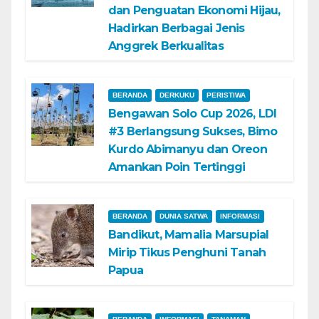
dan Penguatan Ekonomi Hijau,
Hadirkan Berbagai Jenis
Anggrek Berkualitas
BERANDA
DERKUKU
PERISTIWA
Bengawan Solo Cup 2026, LDI
#3 Berlangsung Sukses, Bimo
Kurdo Abimanyu dan Oreon
Amankan Poin Tertinggi
BERANDA
DUNIA SATWA
INFORMASI
Bandikut, Mamalia Marsupial
Mirip Tikus Penghuni Tanah
Papua