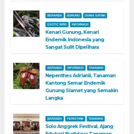
BERANDA
BURUNG
DUNIA SATWA
EXOTIC BIRD
INFORMASI
Kenari Gunung, Kenari
Endemik Indonesia yang
Sangat Sulit Dipelihara
BERANDA
INFORMASI
TANAMAN
Nepenthes Adrianii, Tanaman
Kantong Semar Endemik
Gunung Slamet yang Semakin
Langka
BERANDA
PERISTIWA
TANAMAN
Solo Anggrek Festival, Ajang
Edukasi Budidaya Tanaman