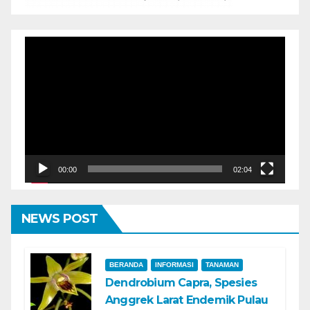
Pemutar
Video
00:00
02:04
NEWS POST
BERANDA
INFORMASI
TANAMAN
Dendrobium Capra, Spesies
Anggrek Larat Endemik Pulau