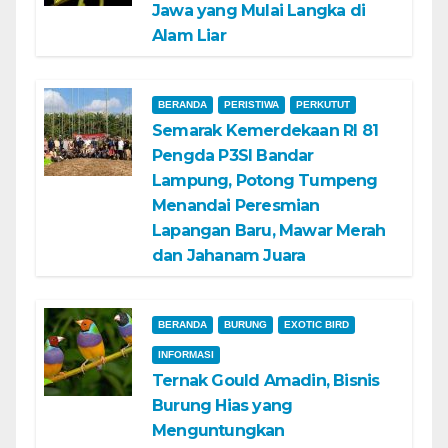
Jawa yang Mulai Langka di
Alam Liar
BERANDA
PERISTIWA
PERKUTUT
Semarak Kemerdekaan RI 81
Pengda P3SI Bandar
Lampung, Potong Tumpeng
Menandai Peresmian
Lapangan Baru, Mawar Merah
dan Jahanam Juara
BERANDA
BURUNG
EXOTIC BIRD
INFORMASI
Ternak Gould Amadin, Bisnis
Burung Hias yang
Menguntungkan