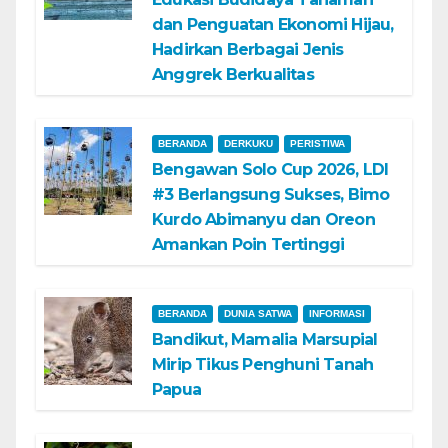
dan Penguatan Ekonomi Hijau,
Hadirkan Berbagai Jenis
Anggrek Berkualitas
BERANDA
DERKUKU
PERISTIWA
Bengawan Solo Cup 2026, LDI
#3 Berlangsung Sukses, Bimo
Kurdo Abimanyu dan Oreon
Amankan Poin Tertinggi
BERANDA
DUNIA SATWA
INFORMASI
Bandikut, Mamalia Marsupial
Mirip Tikus Penghuni Tanah
Papua