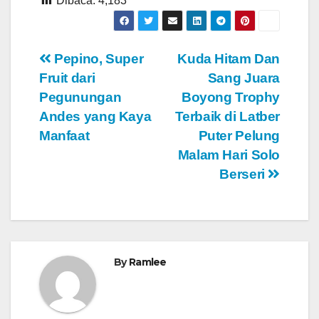
Dibaca:
4,183
Navigasi
Pepino, Super
Kuda Hitam Dan
Fruit dari
Sang Juara
pos
Pegunungan
Boyong Trophy
Andes yang Kaya
Terbaik di Latber
Manfaat
Puter Pelung
Malam Hari Solo
Berseri
By
Ramlee