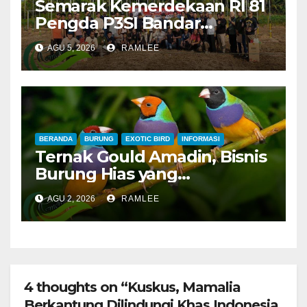
Semarak Kemerdekaan RI 81
Pengda P3SI Bandar
Lampung, Potong Tumpeng
AGU 5, 2026
RAMLEE
Menandai Peresmian
Lapangan Baru, Mawar
Merah dan Jahanam Juara
BERANDA
BURUNG
EXOTIC BIRD
INFORMASI
Ternak Gould Amadin, Bisnis
Burung Hias yang
Menguntungkan
AGU 2, 2026
RAMLEE
4 thoughts on “Kuskus, Mamalia
Berkantung Dilindungi Khas Indonesia