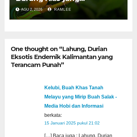
Menguntungkan
AGU 2, 2026
RAMLEE
One thought on “Lahung, Durian
Eksotis Endemik Kalimantan yang
Terancam Punah”
Kelubi, Buah Khas Tanah
Melayu yang Mirip Buah Salak -
Media Hobi dan Informasi
berkata:
15 Januari 2025 pukul 21:02
[…] Baca juga : Lahung, Durian