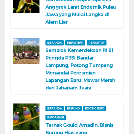
Anggrek Larat Endemik Pulau
Jawa yang Mulai Langka di
Alam Liar
BERANDA
PERISTIWA
PERKUTUT
Semarak Kemerdekaan RI 81
Pengda P3SI Bandar
Lampung, Potong Tumpeng
Menandai Peresmian
Lapangan Baru, Mawar Merah
dan Jahanam Juara
BERANDA
BURUNG
EXOTIC BIRD
INFORMASI
Ternak Gould Amadin, Bisnis
Burung Hias yang