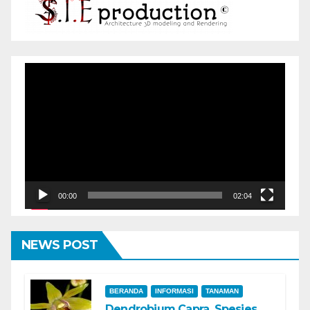
Pemutar
Video
00:00
02:04
NEWS POST
BERANDA
INFORMASI
TANAMAN
Dendrobium Capra, Spesies