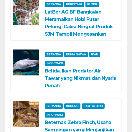
BERANDA
PERISTIWA
PUTER
LatBer AG BF Bangkalan,
Meramaikan Hobi Puter
Pelung, Cakra Ningrat Produk
SJM Tampil Mengesankan
BERANDA
DUNIA SATWA
IKAN
INFORMASI
Belida, Ikan Predator Air
Tawar yang Nikmat dan Nyaris
Punah
BERANDA
BURUNG
EXOTIC BIRD
INFORMASI
Beternak Zebra Finch, Usaha
Sampingan yang Menjanjikan