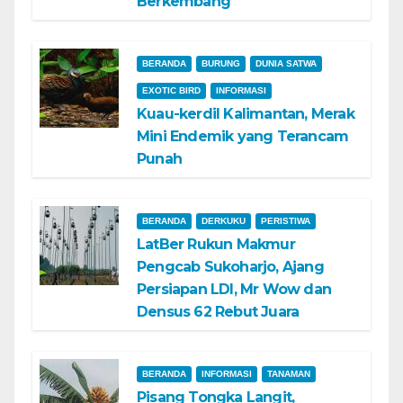
Berkembang
BERANDA
BURUNG
DUNIA SATWA
EXOTIC BIRD
INFORMASI
Kuau-kerdil Kalimantan, Merak
Mini Endemik yang Terancam
Punah
BERANDA
DERKUKU
PERISTIWA
LatBer Rukun Makmur
Pengcab Sukoharjo, Ajang
Persiapan LDI, Mr Wow dan
Densus 62 Rebut Juara
BERANDA
INFORMASI
TANAMAN
Pisang Tongka Langit,