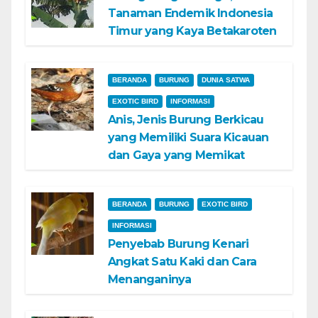
Tanaman Endemik Indonesia
Timur yang Kaya Betakaroten
BERANDA
BURUNG
DUNIA SATWA
EXOTIC BIRD
INFORMASI
Anis, Jenis Burung Berkicau
yang Memiliki Suara Kicauan
dan Gaya yang Memikat
BERANDA
BURUNG
EXOTIC BIRD
INFORMASI
Penyebab Burung Kenari
Angkat Satu Kaki dan Cara
Menanganinya