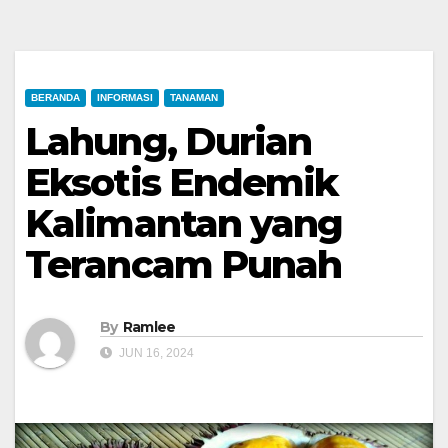
BERANDA
INFORMASI
TANAMAN
Lahung, Durian
Eksotis Endemik
Kalimantan yang
Terancam Punah
By
Ramlee
JUN 16, 2024