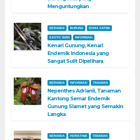
Menguntungkan
BERANDA
BURUNG
DUNIA SATWA
EXOTIC BIRD
INFORMASI
Kenari Gunung, Kenari
Endemik Indonesia yang
Sangat Sulit Dipelihara
BERANDA
INFORMASI
TANAMAN
Nepenthes Adrianii, Tanaman
Kantong Semar Endemik
Gunung Slamet yang Semakin
Langka
BERANDA
PERISTIWA
TANAMAN