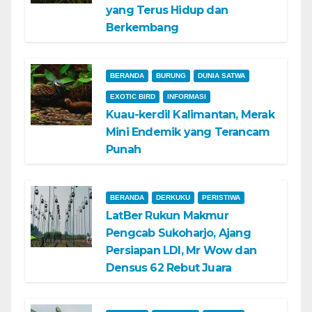
yang Terus Hidup dan
Berkembang
BERANDA
BURUNG
DUNIA SATWA
EXOTIC BIRD
INFORMASI
Kuau-kerdil Kalimantan, Merak
Mini Endemik yang Terancam
Punah
BERANDA
DERKUKU
PERISTIWA
LatBer Rukun Makmur
Pengcab Sukoharjo, Ajang
Persiapan LDI, Mr Wow dan
Densus 62 Rebut Juara