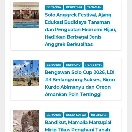
BERANDA
PERISTIWA
TANAMAN
Solo Anggrek Festival, Ajang
Edukasi Budidaya Tanaman
dan Penguatan Ekonomi Hijau,
Hadirkan Berbagai Jenis
Anggrek Berkualitas
BERANDA
DERKUKU
PERISTIWA
Bengawan Solo Cup 2026, LDI
#3 Berlangsung Sukses, Bimo
Kurdo Abimanyu dan Oreon
Amankan Poin Tertinggi
BERANDA
DUNIA SATWA
INFORMASI
Bandikut, Mamalia Marsupial
Mirip Tikus Penghuni Tanah