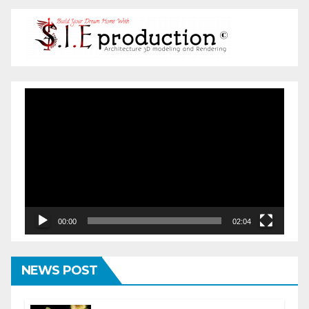
Pemutar
Video
00:00
02:04
NEWS POST