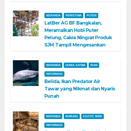
BERANDA
PERISTIWA
PUTER
LatBer AG BF Bangkalan,
Meramaikan Hobi Puter
Pelung, Cakra Ningrat Produk
SJM Tampil Mengesankan
BERANDA
DUNIA SATWA
IKAN
INFORMASI
Belida, Ikan Predator Air
Tawar yang Nikmat dan Nyaris
Punah
BERANDA
BURUNG
EXOTIC BIRD
INFORMASI