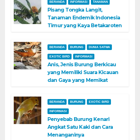
BERANDA
INFORMASI
TANAMAN
Pisang Tongka Langit,
Tanaman Endemik Indonesia
Timur yang Kaya Betakaroten
BERANDA
BURUNG
DUNIA SATWA
EXOTIC BIRD
INFORMASI
Anis, Jenis Burung Berkicau
yang Memiliki Suara Kicauan
dan Gaya yang Memikat
BERANDA
BURUNG
EXOTIC BIRD
INFORMASI
Penyebab Burung Kenari
Angkat Satu Kaki dan Cara
Menanganinya