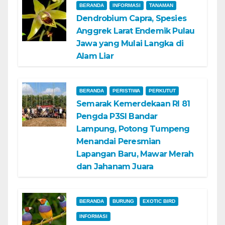
BERANDA
INFORMASI
TANAMAN
Dendrobium Capra, Spesies
Anggrek Larat Endemik Pulau
Jawa yang Mulai Langka di
Alam Liar
BERANDA
PERISTIWA
PERKUTUT
Semarak Kemerdekaan RI 81
Pengda P3SI Bandar
Lampung, Potong Tumpeng
Menandai Peresmian
Lapangan Baru, Mawar Merah
dan Jahanam Juara
BERANDA
BURUNG
EXOTIC BIRD
INFORMASI