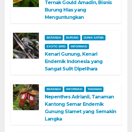
Ternak Gould Amadin, Bisnis
Burung Hias yang
Menguntungkan
BERANDA
BURUNG
DUNIA SATWA
EXOTIC BIRD
INFORMASI
Kenari Gunung, Kenari
Endemik Indonesia yang
Sangat Sulit Dipelihara
BERANDA
INFORMASI
TANAMAN
Nepenthes Adrianii, Tanaman
Kantong Semar Endemik
Gunung Slamet yang Semakin
Langka