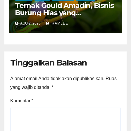
Ternak Gould Amadin, Bisnis
Burung Hias yang
Menguntungkan
AGU 2, 2026
RAMLEE
Tinggalkan Balasan
Alamat email Anda tidak akan dipublikasikan.
Ruas
yang wajib ditandai
*
Komentar
*