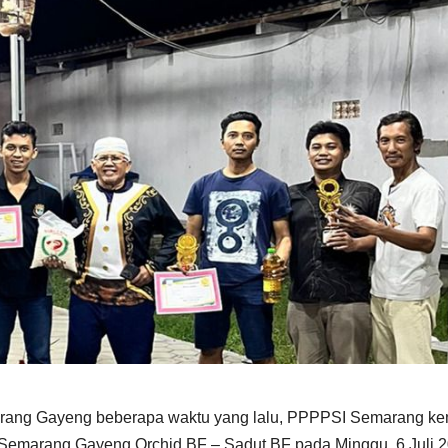
marang Gayeng beberapa waktu yang lalu, PPPPSI Semarang ke
 Semarang Gayeng Orchid BF – Sadut BF pada Minggu, 6 Juli 2