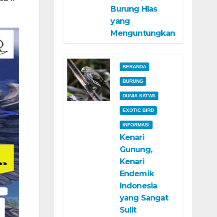
Burung Hias
yang
Menguntungkan
BERANDA
BURUNG
DUNIA SATWA
EXOTIC BIRD
INFORMASI
Kenari
Gunung,
Kenari
Endemik
Indonesia
yang Sangat
Sulit