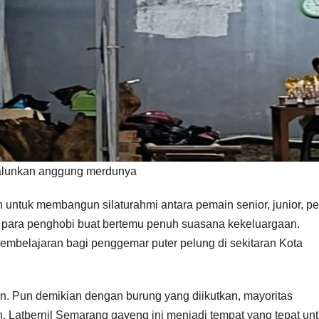
 alunkan anggung merdunya
uan untuk membangun silaturahmi antara pemain senior, junior, p
gi para penghobi buat bertemu penuh suasana kekeluargaan.
embelajaran bagi penggemar puter pelung di sekitaran Kota
an. Pun demikian dengan burung yang diikutkan, mayoritas
Latbernil Semarang gayeng ini menjadi tempat yang tepat un