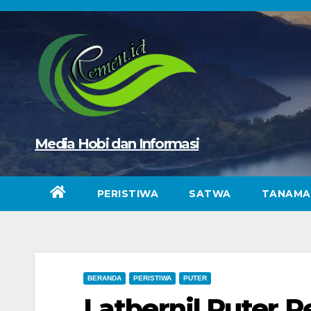
Skip
to
content
Media Hobi dan Informasi
PERISTIWA
SATWA
TANAMA
BERANDA
PERISTIWA
PUTER
Latbernil Puter 