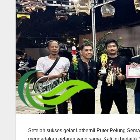
Setelah sukses gelar Latbernil Puter Pelung Se
mengadakan gelaran yang sama. Kali ini bertajuk