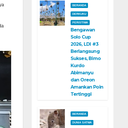
ya
BERANDA
DERKUKU
PERISTIWA
da
Bengawan
Solo Cup
2026, LDI #3
Berlangsung
Sukses, Bimo
Kurdo
Abimanyu
dan Oreon
Amankan Poin
Tertinggi
BERANDA
DUNIA SATWA