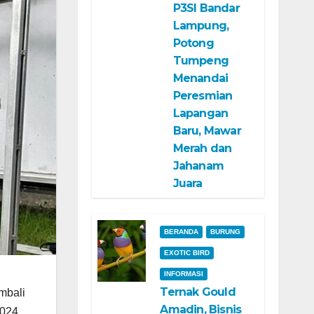
P3SI Bandar
Lampung,
Potong
Tumpeng
Menandai
Peresmian
Lapangan
Baru, Mawar
Merah dan
Jahanam
Juara
BERANDA
BURUNG
EXOTIC BIRD
INFORMASI
Ternak Gould
mbali
Amadin, Bisnis
024.