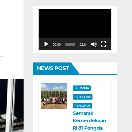
Pemutar
Video
00:00
02:04
NEWS POST
BERANDA
PERISTIWA
PERKUTUT
Semarak
Kemerdekaan
RI 81 Pengda