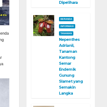
Dipelihara
BERANDA
INFORMASI
genda
TANAMAN
Nepenthes
ang
Adrianii,
Tanaman
Kantong
r
Semar
ya
Endemik
Gunung
Slamet yang
Semakin
Langka