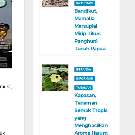
INFORMASI
Bandikut,
Mamalia
Marsupial
Mirip Tikus
Penghuni
Tanah Papua
BERANDA
INFORMASI
emula,
TANAMAN
Kapasan,
Tanaman
Semak Tropis
yang
Menghasilkan
Aroma Harum
tuk