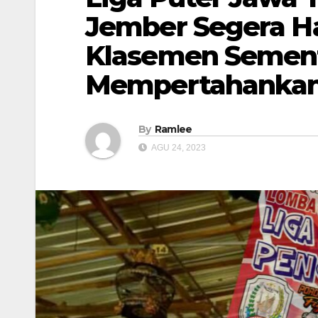
Jember Segera H
Klasemen Sement
Mempertahankan 
By
Ramlee
AGU 24, 2023