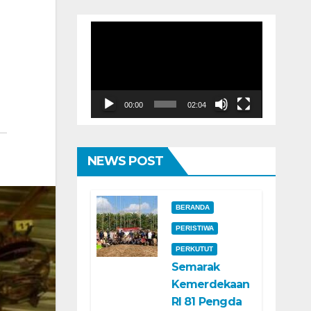
Pemutar
Video
00:00
02:04
NEWS POST
BERANDA
PERISTIWA
PERKUTUT
Semarak
Kemerdekaan
RI 81 Pengda