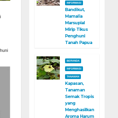
INFORMASI
Bandikut,
Mamalia
i
Marsupial
Mirip Tikus
Penghuni
Tanah Papua
ghuni
BERANDA
INFORMASI
TANAMAN
Kapasan,
Tanaman
Semak Tropis
yang
Menghasilkan
Aroma Harum