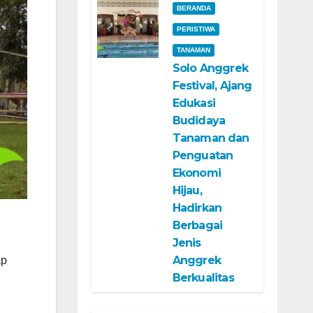
BERANDA
PERISTIWA
TANAMAN
Solo Anggrek
Festival, Ajang
Edukasi
Budidaya
Tanaman dan
Penguatan
Ekonomi
Hijau,
Hadirkan
Berbagai
Jenis
Anggrek
ap
Berkualitas