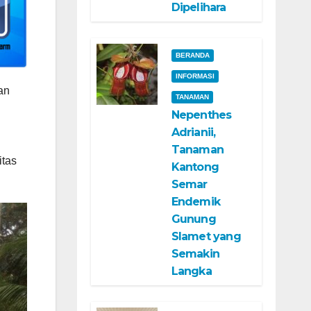
Dipelihara
BERANDA
INFORMASI
an
TANAMAN
Nepenthes
Adrianii,
Tanaman
itas
Kantong
Semar
Endemik
Gunung
Slamet yang
Semakin
Langka