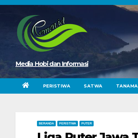
Skip
to
content
Media Hobi dan Informasi
PERISTIWA
SATWA
TANAMA
BERANDA
PERISTIWA
PUTER
Liga Puter Jawa T