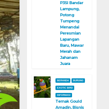
P3SI Bandar
Lampung,
Potong
Tumpeng
Menandai
Peresmian
Lapangan
Baru, Mawar
Merah dan
Jahanam
Juara
BERANDA
BURUNG
EXOTIC BIRD
INFORMASI
Ternak Gould
Amadin, Bisnis