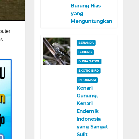
Burung Hias
yang
Menguntungkan
puter
os
BERANDA
BURUNG
DUNIA SATWA
EXOTIC BIRD
INFORMASI
Kenari
Gunung,
Kenari
Endemik
Indonesia
yang Sangat
Sulit