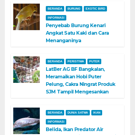
BERANDA
BURUNG
EXOTIC BIRD
INFORMASI
Penyebab Burung Kenari
Angkat Satu Kaki dan Cara
Menanganinya
BERANDA
PERISTIWA
PUTER
LatBer AG BF Bangkalan,
Meramaikan Hobi Puter
Pelung, Cakra Ningrat Produk
SJM Tampil Mengesankan
BERANDA
DUNIA SATWA
IKAN
INFORMASI
Belida, Ikan Predator Air