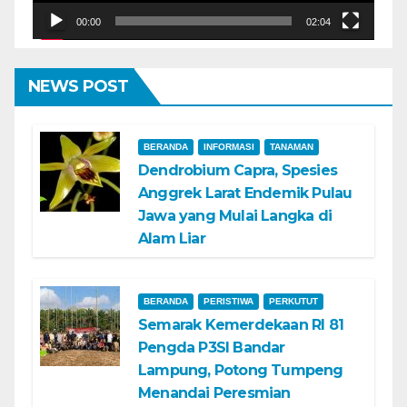
00:00
02:04
NEWS POST
BERANDA
INFORMASI
TANAMAN
Dendrobium Capra, Spesies
Anggrek Larat Endemik Pulau
Jawa yang Mulai Langka di
Alam Liar
BERANDA
PERISTIWA
PERKUTUT
Semarak Kemerdekaan RI 81
Pengda P3SI Bandar
Lampung, Potong Tumpeng
Menandai Peresmian