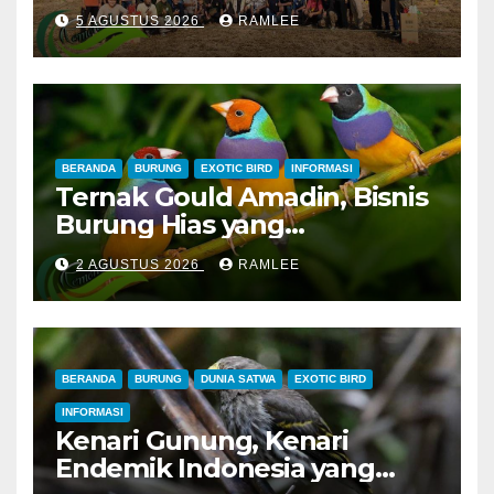
Lampung, Potong Tumpeng
5 AGUSTUS 2026
RAMLEE
Menandai Peresmian
Lapangan Baru, Mawar
Merah dan Jahanam Juara
BERANDA
BURUNG
EXOTIC BIRD
INFORMASI
Ternak Gould Amadin, Bisnis
Burung Hias yang
Menguntungkan
2 AGUSTUS 2026
RAMLEE
BERANDA
BURUNG
DUNIA SATWA
EXOTIC BIRD
INFORMASI
Kenari Gunung, Kenari
Endemik Indonesia yang