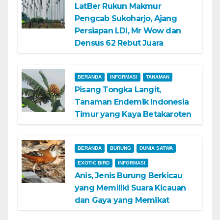
LatBer Rukun Makmur
Pengcab Sukoharjo, Ajang
Persiapan LDI, Mr Wow dan
Densus 62 Rebut Juara
BERANDA
INFORMASI
TANAMAN
Pisang Tongka Langit,
Tanaman Endemik Indonesia
Timur yang Kaya Betakaroten
BERANDA
BURUNG
DUNIA SATWA
EXOTIC BIRD
INFORMASI
Anis, Jenis Burung Berkicau
yang Memiliki Suara Kicauan
dan Gaya yang Memikat