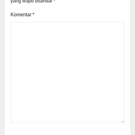
yang wajib ditandai
*
Komentar
*