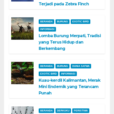
Terjadi pada Zebra Finch
BERANDA
BURUNG
EXOTIC BIRD
INFORMASI
Lomba Burung Merpati, Tradisi
yang Terus Hidup dan
Berkembang
BERANDA
BURUNG
DUNIA SATWA
EXOTIC BIRD
INFORMASI
Kuau-kerdil Kalimantan, Merak
Mini Endemik yang Terancam
Punah
BERANDA
DERKUKU
PERISTIWA