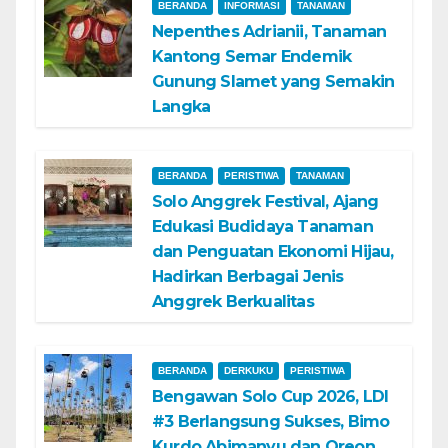
BERANDA
INFORMASI
TANAMAN
Nepenthes Adrianii, Tanaman
Kantong Semar Endemik
Gunung Slamet yang Semakin
Langka
BERANDA
PERISTIWA
TANAMAN
Solo Anggrek Festival, Ajang
Edukasi Budidaya Tanaman
dan Penguatan Ekonomi Hijau,
Hadirkan Berbagai Jenis
Anggrek Berkualitas
BERANDA
DERKUKU
PERISTIWA
Bengawan Solo Cup 2026, LDI
#3 Berlangsung Sukses, Bimo
Kurdo Abimanyu dan Oreon