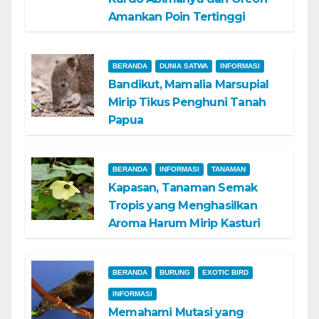
Amankan Poin Tertinggi
BERANDA
DUNIA SATWA
INFORMASI
Bandikut, Mamalia Marsupial
Mirip Tikus Penghuni Tanah
Papua
BERANDA
INFORMASI
TANAMAN
Kapasan, Tanaman Semak
Tropis yang Menghasilkan
Aroma Harum Mirip Kasturi
BERANDA
BURUNG
EXOTIC BIRD
INFORMASI
Memahami Mutasi yang