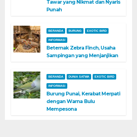
Tawar yang Nikmat dan Nyaris
Punah
BERANDA
BURUNG
EXOTIC BIRD
INFORMASI
Beternak Zebra Finch, Usaha
Sampingan yang Menjanjikan
BERANDA
DUNIA SATWA
EXOTIC BIRD
INFORMASI
Burung Punai, Kerabat Merpati
dengan Warna Bulu
Mempesona