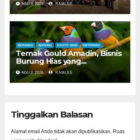
Lampung, Potong Tumpeng
AGU 5, 2026
RAMLEE
Menandai Peresmian
Lapangan Baru, Mawar
Merah dan Jahanam Juara
BERANDA
BURUNG
EXOTIC BIRD
INFORMASI
Ternak Gould Amadin, Bisnis
Burung Hias yang
Menguntungkan
AGU 2, 2026
RAMLEE
Tinggalkan Balasan
Alamat email Anda tidak akan dipublikasikan.
Ruas