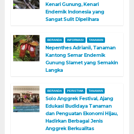
Kenari Gunung, Kenari
Endemik Indonesia yang
Sangat Sulit Dipelihara
BERANDA
INFORMASI
TANAMAN
Nepenthes Adrianii, Tanaman
Kantong Semar Endemik
Gunung Slamet yang Semakin
Langka
BERANDA
PERISTIWA
TANAMAN
Solo Anggrek Festival, Ajang
Edukasi Budidaya Tanaman
dan Penguatan Ekonomi Hijau,
Hadirkan Berbagai Jenis
Anggrek Berkualitas