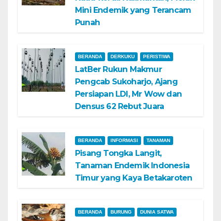
Mini Endemik yang Terancam
Punah
BERANDA
DERKUKU
PERISTIWA
LatBer Rukun Makmur
Pengcab Sukoharjo, Ajang
Persiapan LDI, Mr Wow dan
Densus 62 Rebut Juara
BERANDA
INFORMASI
TANAMAN
Pisang Tongka Langit,
Tanaman Endemik Indonesia
Timur yang Kaya Betakaroten
BERANDA
BURUNG
DUNIA SATWA