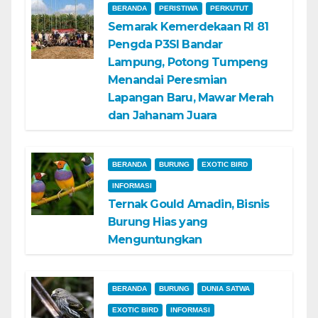
BERANDA
PERISTIWA
PERKUTUT
Semarak Kemerdekaan RI 81
Pengda P3SI Bandar
Lampung, Potong Tumpeng
Menandai Peresmian
Lapangan Baru, Mawar Merah
dan Jahanam Juara
BERANDA
BURUNG
EXOTIC BIRD
INFORMASI
Ternak Gould Amadin, Bisnis
Burung Hias yang
Menguntungkan
BERANDA
BURUNG
DUNIA SATWA
EXOTIC BIRD
INFORMASI