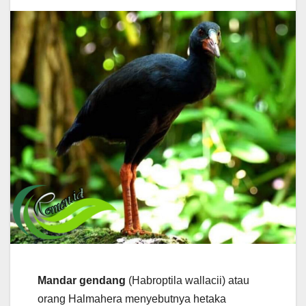
Mandar gendang
(Habroptila wallacii) atau
orang Halmahera menyebutnya hetaka