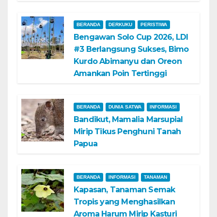
BERANDA
DERKUKU
PERISTIWA
Bengawan Solo Cup 2026, LDI
#3 Berlangsung Sukses, Bimo
Kurdo Abimanyu dan Oreon
Amankan Poin Tertinggi
BERANDA
DUNIA SATWA
INFORMASI
Bandikut, Mamalia Marsupial
Mirip Tikus Penghuni Tanah
Papua
BERANDA
INFORMASI
TANAMAN
Kapasan, Tanaman Semak
Tropis yang Menghasilkan
Aroma Harum Mirip Kasturi