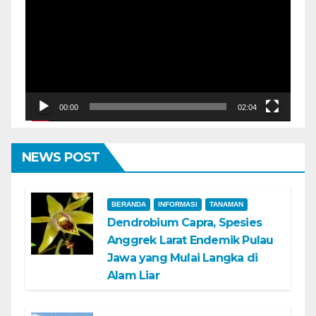
Video
00:00
02:04
NEWS POST
BERANDA
INFORMASI
TANAMAN
Dendrobium Capra, Spesies
Anggrek Larat Endemik Pulau
Jawa yang Mulai Langka di
Alam Liar