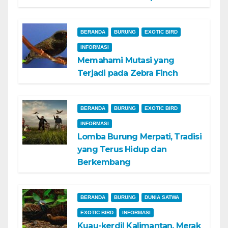
BERANDA
BURUNG
EXOTIC BIRD
INFORMASI
Memahami Mutasi yang
Terjadi pada Zebra Finch
BERANDA
BURUNG
EXOTIC BIRD
INFORMASI
Lomba Burung Merpati, Tradisi
yang Terus Hidup dan
Berkembang
BERANDA
BURUNG
DUNIA SATWA
EXOTIC BIRD
INFORMASI
Kuau-kerdil Kalimantan, Merak