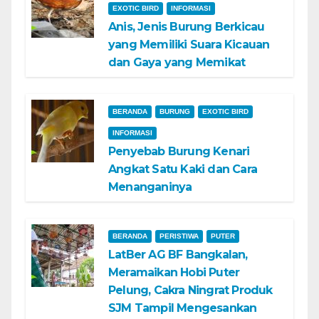
EXOTIC BIRD
INFORMASI
Anis, Jenis Burung Berkicau
yang Memiliki Suara Kicauan
dan Gaya yang Memikat
BERANDA
BURUNG
EXOTIC BIRD
INFORMASI
Penyebab Burung Kenari
Angkat Satu Kaki dan Cara
Menanganinya
BERANDA
PERISTIWA
PUTER
LatBer AG BF Bangkalan,
Meramaikan Hobi Puter
Pelung, Cakra Ningrat Produk
SJM Tampil Mengesankan