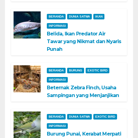
BERANDA
DUNIA SATWA
IKAN
INFORMASI
Belida, Ikan Predator Air
Tawar yang Nikmat dan Nyaris
Punah
BERANDA
BURUNG
EXOTIC BIRD
INFORMASI
Beternak Zebra Finch, Usaha
Sampingan yang Menjanjikan
BERANDA
DUNIA SATWA
EXOTIC BIRD
INFORMASI
Burung Punai, Kerabat Merpati