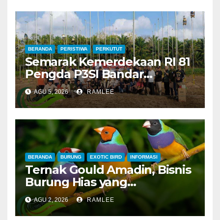
BERANDA
PERISTIWA
PERKUTUT
Semarak Kemerdekaan RI 81
Pengda P3SI Bandar
Lampung, Potong Tumpeng
AGU 5, 2026
RAMLEE
Menandai Peresmian
Lapangan Baru, Mawar
Merah dan Jahanam Juara
BERANDA
BURUNG
EXOTIC BIRD
INFORMASI
Ternak Gould Amadin, Bisnis
Burung Hias yang
Menguntungkan
AGU 2, 2026
RAMLEE