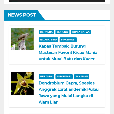
NEWS POST
BERANDA
BURUNG
DUNIA SATWA
EXOTIC BIRD
INFORMASI
Kapas Tembak, Burung
Masteran Favorit Kicau Mania
untuk Murai Batu dan Kacer
BERANDA
INFORMASI
TANAMAN
Dendrobium Capra, Spesies
Anggrek Larat Endemik Pulau
Jawa yang Mulai Langka di
Alam Liar