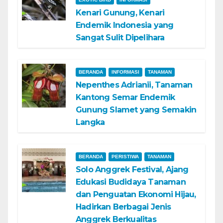
Kenari Gunung, Kenari
Endemik Indonesia yang
Sangat Sulit Dipelihara
BERANDA
INFORMASI
TANAMAN
Nepenthes Adrianii, Tanaman
Kantong Semar Endemik
Gunung Slamet yang Semakin
Langka
BERANDA
PERISTIWA
TANAMAN
Solo Anggrek Festival, Ajang
Edukasi Budidaya Tanaman
dan Penguatan Ekonomi Hijau,
Hadirkan Berbagai Jenis
Anggrek Berkualitas