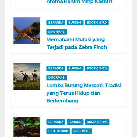
Aroma Harum Mirip Kasturi
BERANDA
BURUNG
EXOTIC BIRD
INFORMASI
Memahami Mutasi yang
Terjadi pada Zebra Finch
BERANDA
BURUNG
EXOTIC BIRD
INFORMASI
Lomba Burung Merpati, Tradisi
yang Terus Hidup dan
Berkembang
BERANDA
BURUNG
DUNIA SATWA
EXOTIC BIRD
INFORMASI