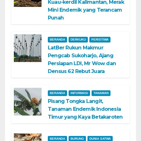
Kuau-kerdil Kalimantan, Merak
Mini Endemik yang Terancam
Punah
BERANDA
DERKUKU
PERISTIWA
LatBer Rukun Makmur
Pengcab Sukoharjo, Ajang
Persiapan LDI, Mr Wow dan
Densus 62 Rebut Juara
BERANDA
INFORMASI
TANAMAN
Pisang Tongka Langit,
Tanaman Endemik Indonesia
Timur yang Kaya Betakaroten
BERANDA
BURUNG
DUNIA SATWA