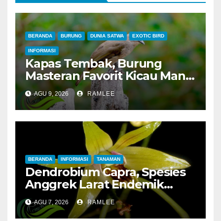
BERANDA
BURUNG
DUNIA SATWA
EXOTIC BIRD
INFORMASI
Kapas Tembak, Burung
Masteran Favorit Kicau Mania
untuk Murai Batu dan Kacer
AGU 9, 2026
RAMLEE
BERANDA
INFORMASI
TANAMAN
Dendrobium Capra, Spesies
Anggrek Larat Endemik
Pulau Jawa yang Mulai
AGU 7, 2026
RAMLEE
Langka di Alam Liar