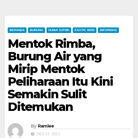
BERANDA
BURUNG
DUNIA SATWA
EXOTIC BIRD
INFORMASI
Mentok Rimba,
Burung Air yang
Mirip Mentok
Peliharaan Itu Kini
Semakin Sulit
Ditemukan
By
Ramlee
DES 31, 2023