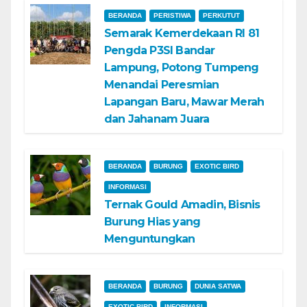
BERANDA
PERISTIWA
PERKUTUT
Semarak Kemerdekaan RI 81
Pengda P3SI Bandar
Lampung, Potong Tumpeng
Menandai Peresmian
Lapangan Baru, Mawar Merah
dan Jahanam Juara
BERANDA
BURUNG
EXOTIC BIRD
INFORMASI
Ternak Gould Amadin, Bisnis
Burung Hias yang
Menguntungkan
BERANDA
BURUNG
DUNIA SATWA
EXOTIC BIRD
INFORMASI