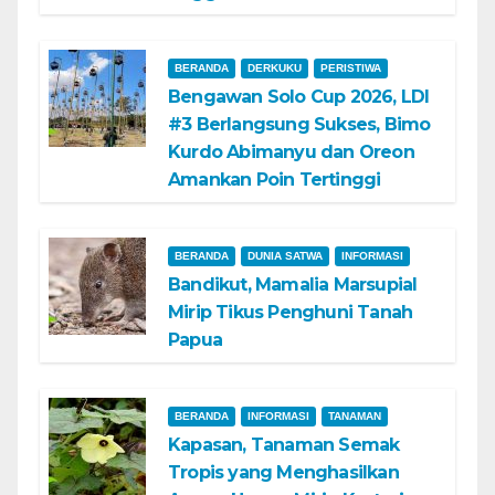
BERANDA
DERKUKU
PERISTIWA
Bengawan Solo Cup 2026, LDI
#3 Berlangsung Sukses, Bimo
Kurdo Abimanyu dan Oreon
Amankan Poin Tertinggi
BERANDA
DUNIA SATWA
INFORMASI
Bandikut, Mamalia Marsupial
Mirip Tikus Penghuni Tanah
Papua
BERANDA
INFORMASI
TANAMAN
Kapasan, Tanaman Semak
Tropis yang Menghasilkan