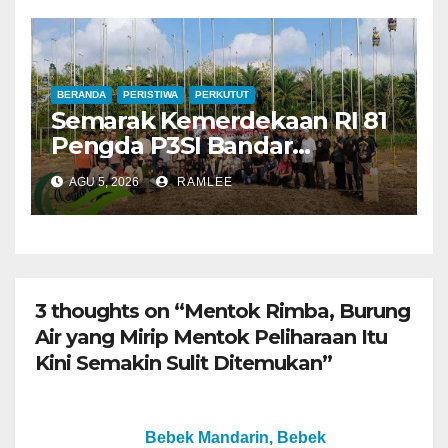
BERANDA
PERISTIWA
PERKUTUT
Semarak Kemerdekaan RI 81
Pengda P3SI Bandar
Lampung, Potong Tumpeng
AGU 5, 2026
RAMLEE
Menandai Peresmian
Lapangan Baru, Mawar
Merah dan Jahanam Juara
3 thoughts on “Mentok Rimba, Burung
Air yang Mirip Mentok Peliharaan Itu
Kini Semakin Sulit Ditemukan”
Bebek Mandarin, Bebek