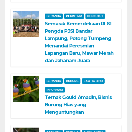
BERANDA
PERISTIWA
PERKUTUT
Semarak Kemerdekaan RI 81
Pengda P3SI Bandar
Lampung, Potong Tumpeng
Menandai Peresmian
Lapangan Baru, Mawar Merah
dan Jahanam Juara
BERANDA
BURUNG
EXOTIC BIRD
INFORMASI
Ternak Gould Amadin, Bisnis
Burung Hias yang
Menguntungkan