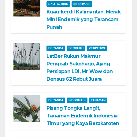
EXOTIC BIRD
INFORMASI
Kuau-kerdil Kalimantan, Merak
Mini Endemik yang Terancam
Punah
BERANDA
DERKUKU
PERISTIWA
LatBer Rukun Makmur
Pengcab Sukoharjo, Ajang
Persiapan LDI, Mr Wow dan
Densus 62 Rebut Juara
BERANDA
INFORMASI
TANAMAN
Pisang Tongka Langit,
Tanaman Endemik Indonesia
Timur yang Kaya Betakaroten