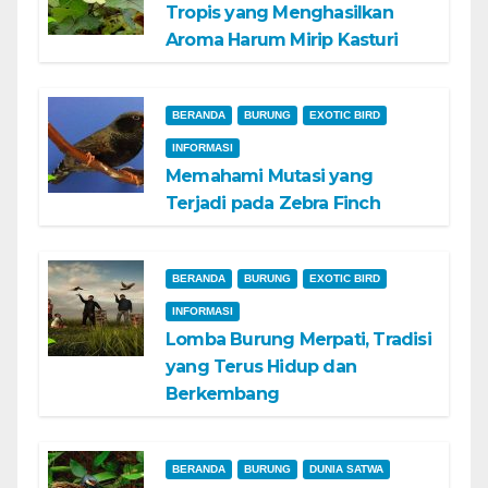
Tropis yang Menghasilkan
Aroma Harum Mirip Kasturi
BERANDA
BURUNG
EXOTIC BIRD
INFORMASI
Memahami Mutasi yang
Terjadi pada Zebra Finch
BERANDA
BURUNG
EXOTIC BIRD
INFORMASI
Lomba Burung Merpati, Tradisi
yang Terus Hidup dan
Berkembang
BERANDA
BURUNG
DUNIA SATWA