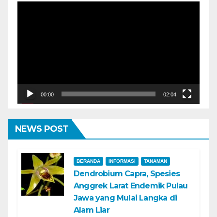
Pemutar
Video
00:00
02:04
NEWS POST
BERANDA
INFORMASI
TANAMAN
Dendrobium Capra, Spesies
Anggrek Larat Endemik Pulau
Jawa yang Mulai Langka di
Alam Liar