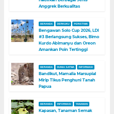
Anggrek Berkualitas
BERANDA
DERKUKU
PERISTIWA
Bengawan Solo Cup 2026, LDI
#3 Berlangsung Sukses, Bimo
Kurdo Abimanyu dan Oreon
Amankan Poin Tertinggi
BERANDA
DUNIA SATWA
INFORMASI
Bandikut, Mamalia Marsupial
Mirip Tikus Penghuni Tanah
Papua
BERANDA
INFORMASI
TANAMAN
Kapasan, Tanaman Semak