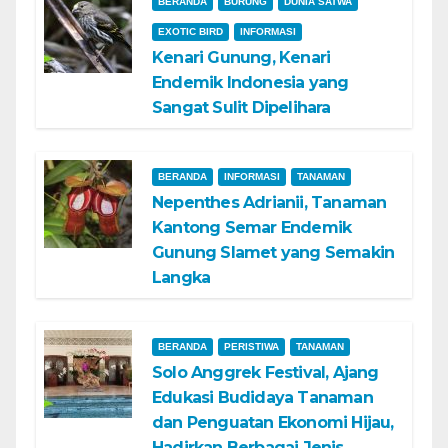
BERANDA
BURUNG
DUNIA SATWA
EXOTIC BIRD
INFORMASI
Kenari Gunung, Kenari
Endemik Indonesia yang
Sangat Sulit Dipelihara
BERANDA
INFORMASI
TANAMAN
Nepenthes Adrianii, Tanaman
Kantong Semar Endemik
Gunung Slamet yang Semakin
Langka
BERANDA
PERISTIWA
TANAMAN
Solo Anggrek Festival, Ajang
Edukasi Budidaya Tanaman
dan Penguatan Ekonomi Hijau,
Hadirkan Berbagai Jenis