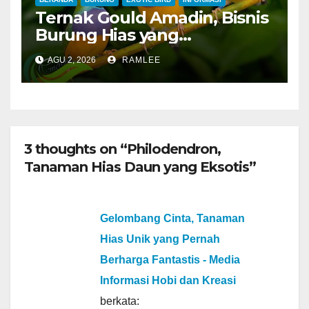
Ternak Gould Amadin, Bisnis
Burung Hias yang
Menguntungkan
AGU 2, 2026
RAMLEE
3 thoughts on “Philodendron,
Tanaman Hias Daun yang Eksotis”
Gelombang Cinta, Tanaman
Hias Unik yang Pernah
Berharga Fantastis - Media
Informasi Hobi dan Kreasi
berkata: