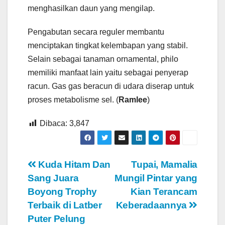
menghasilkan daun yang mengilap.
Pengabutan secara reguler membantu
menciptakan tingkat kelembapan yang stabil.
Selain sebagai tanaman ornamental, philo
memiliki manfaat lain yaitu sebagai penyerap
racun. Gas gas beracun di udara diserap untuk
proses metabolisme sel. (
Ramlee
)
Dibaca:
3,847
Navigasi
Kuda Hitam Dan
Tupai, Mamalia
Sang Juara
Mungil Pintar yang
pos
Boyong Trophy
Kian Terancam
Terbaik di Latber
Keberadaannya
Puter Pelung