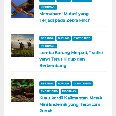
INFORMASI
Memahami Mutasi yang
Terjadi pada Zebra Finch
BERANDA
BURUNG
EXOTIC BIRD
INFORMASI
Lomba Burung Merpati, Tradisi
yang Terus Hidup dan
Berkembang
BERANDA
BURUNG
DUNIA SATWA
EXOTIC BIRD
INFORMASI
Kuau-kerdil Kalimantan, Merak
Mini Endemik yang Terancam
Punah