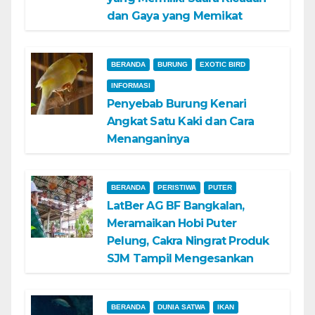
dan Gaya yang Memikat
BERANDA
BURUNG
EXOTIC BIRD
INFORMASI
Penyebab Burung Kenari
Angkat Satu Kaki dan Cara
Menanganinya
BERANDA
PERISTIWA
PUTER
LatBer AG BF Bangkalan,
Meramaikan Hobi Puter
Pelung, Cakra Ningrat Produk
SJM Tampil Mengesankan
BERANDA
DUNIA SATWA
IKAN