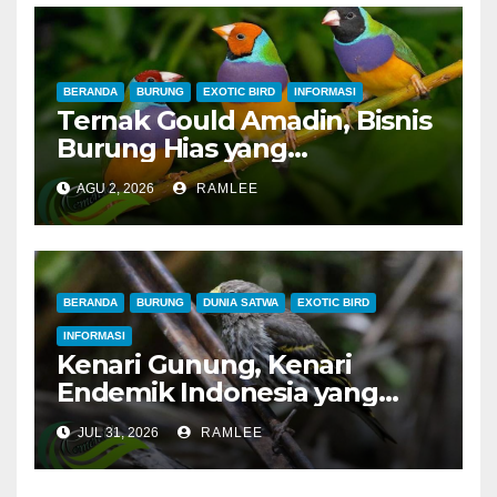
Merah dan Jahanam Juara
BERANDA
BURUNG
EXOTIC BIRD
INFORMASI
Ternak Gould Amadin, Bisnis
Burung Hias yang
Menguntungkan
AGU 2, 2026
RAMLEE
BERANDA
BURUNG
DUNIA SATWA
EXOTIC BIRD
INFORMASI
Kenari Gunung, Kenari
Endemik Indonesia yang
Sangat Sulit Dipelihara
JUL 31, 2026
RAMLEE