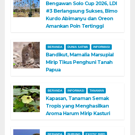
Bengawan Solo Cup 2026, LDI
#3 Berlangsung Sukses, Bimo
Kurdo Abimanyu dan Oreon
Amankan Poin Tertinggi
BERANDA
DUNIA SATWA
INFORMASI
Bandikut, Mamalia Marsupial
Mirip Tikus Penghuni Tanah
Papua
BERANDA
INFORMASI
TANAMAN
Kapasan, Tanaman Semak
Tropis yang Menghasilkan
Aroma Harum Mirip Kasturi
BERANDA
BURUNG
EXOTIC BIRD