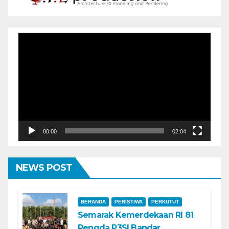
Pemutar
Video
00:00
02:04
NEWS POST
BERANDA
PERISTIWA
PERKUTUT
Semarak Kemerdekaan RI 81
Pengda P3SI Bandar