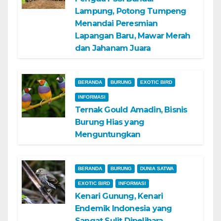
Lampung, Potong Tumpeng
Menandai Peresmian
Lapangan Baru, Mawar Merah
dan Jahanam Juara
BERANDA
BURUNG
EXOTIC BIRD
INFORMASI
Ternak Gould Amadin, Bisnis
Burung Hias yang
Menguntungkan
BERANDA
BURUNG
DUNIA SATWA
EXOTIC BIRD
INFORMASI
Kenari Gunung, Kenari
Endemik Indonesia yang
Sangat Sulit Dipelihara