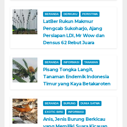
BERANDA
DERKUKU
PERISTIWA
LatBer Rukun Makmur
Pengcab Sukoharjo, Ajang
Persiapan LDI, Mr Wow dan
Densus 62 Rebut Juara
BERANDA
INFORMASI
TANAMAN
Pisang Tongka Langit,
Tanaman Endemik Indonesia
Timur yang Kaya Betakaroten
BERANDA
BURUNG
DUNIA SATWA
EXOTIC BIRD
INFORMASI
Anis, Jenis Burung Berkicau
yang Memiliki Suara Kicauan