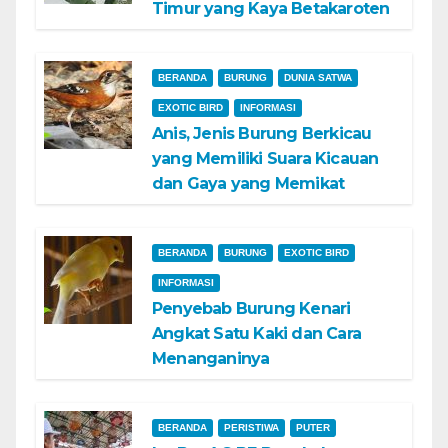
Timur yang Kaya Betakaroten
BERANDA
BURUNG
DUNIA SATWA
EXOTIC BIRD
INFORMASI
Anis, Jenis Burung Berkicau
yang Memiliki Suara Kicauan
dan Gaya yang Memikat
BERANDA
BURUNG
EXOTIC BIRD
INFORMASI
Penyebab Burung Kenari
Angkat Satu Kaki dan Cara
Menanganinya
BERANDA
PERISTIWA
PUTER