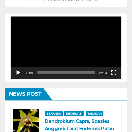
Pemutar
Video
00:00
02:04
NEWS POST
BERANDA
INFORMASI
TANAMAN
Dendrobium Capra, Spesies
Anggrek Larat Endemik Pulau