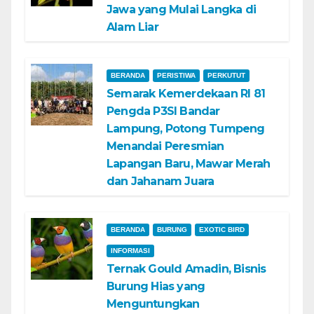
Jawa yang Mulai Langka di
Alam Liar
BERANDA
PERISTIWA
PERKUTUT
Semarak Kemerdekaan RI 81
Pengda P3SI Bandar
Lampung, Potong Tumpeng
Menandai Peresmian
Lapangan Baru, Mawar Merah
dan Jahanam Juara
BERANDA
BURUNG
EXOTIC BIRD
INFORMASI
Ternak Gould Amadin, Bisnis
Burung Hias yang
Menguntungkan