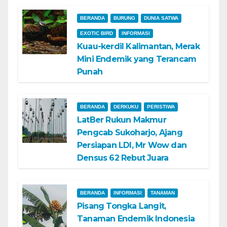
BERANDA
BURUNG
DUNIA SATWA
EXOTIC BIRD
INFORMASI
Kuau-kerdil Kalimantan, Merak
Mini Endemik yang Terancam
Punah
BERANDA
DERKUKU
PERISTIWA
LatBer Rukun Makmur
Pengcab Sukoharjo, Ajang
Persiapan LDI, Mr Wow dan
Densus 62 Rebut Juara
BERANDA
INFORMASI
TANAMAN
Pisang Tongka Langit,
Tanaman Endemik Indonesia