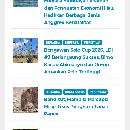
Edukasi Budidaya Tanaman
dan Penguatan Ekonomi Hijau,
Hadirkan Berbagai Jenis
Anggrek Berkualitas
BERANDA
DERKUKU
PERISTIWA
Bengawan Solo Cup 2026, LDI
#3 Berlangsung Sukses, Bimo
Kurdo Abimanyu dan Oreon
Amankan Poin Tertinggi
BERANDA
DUNIA SATWA
INFORMASI
Bandikut, Mamalia Marsupial
Mirip Tikus Penghuni Tanah
Papua