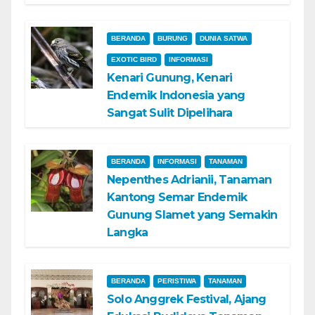
BERANDA
BURUNG
DUNIA SATWA
EXOTIC BIRD
INFORMASI
Kenari Gunung, Kenari
Endemik Indonesia yang
Sangat Sulit Dipelihara
BERANDA
INFORMASI
TANAMAN
Nepenthes Adrianii, Tanaman
Kantong Semar Endemik
Gunung Slamet yang Semakin
Langka
BERANDA
PERISTIWA
TANAMAN
Solo Anggrek Festival, Ajang