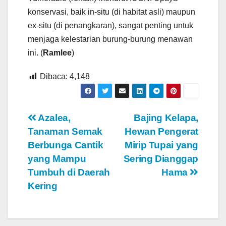
konservasi, baik in-situ (di habitat asli) maupun
ex-situ (di penangkaran), sangat penting untuk
menjaga kelestarian burung-burung menawan
ini. (
Ramlee
)
Dibaca:
4,148
Navigasi
Azalea,
Bajing Kelapa,
Tanaman Semak
Hewan Pengerat
pos
Berbunga Cantik
Mirip Tupai yang
yang Mampu
Sering Dianggap
Tumbuh di Daerah
Hama
Kering