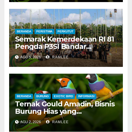
BERANDA
PERISTIWA
PERKUTUT
Semarak Kemerdekaan RI 81
Pengda P3SI Bandar
Lampung, Potong Tumpeng
AGU 5, 2026
RAMLEE
Menandai Peresmian
Lapangan Baru, Mawar
Merah dan Jahanam Juara
BERANDA
BURUNG
EXOTIC BIRD
INFORMASI
Ternak Gould Amadin, Bisnis
Burung Hias yang
Menguntungkan
AGU 2, 2026
RAMLEE