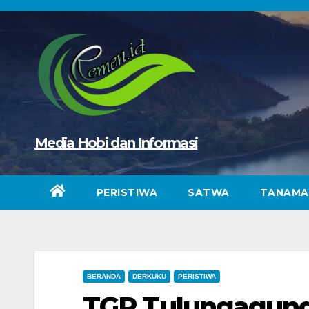
Skip
to
content
Media Hobi dan Informasi
PERISTIWA
SATWA
TANAMA
BERANDA
DERKUKU
PERISTIWA
TGR Tulungagung 