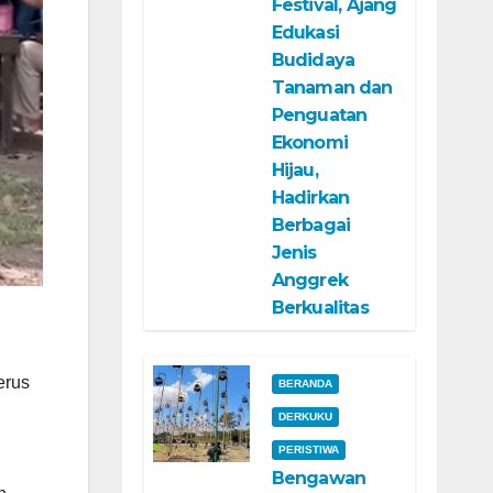
Festival, Ajang
Edukasi
Budidaya
Tanaman dan
Penguatan
Ekonomi
Hijau,
Hadirkan
Berbagai
Jenis
Anggrek
Berkualitas
erus
BERANDA
DERKUKU
PERISTIWA
Bengawan