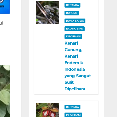
BERANDA
BURUNG
DUNIA SATWA
ul
EXOTIC BIRD
INFORMASI
Kenari
Gunung,
Kenari
Endemik
Indonesia
yang Sangat
Sulit
Dipelihara
BERANDA
INFORMASI