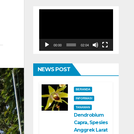
Pemutar
Video
00:00
02:04
NEWS POST
BERANDA
INFORMASI
TANAMAN
Dendrobium
Capra, Spesies
Anggrek Larat