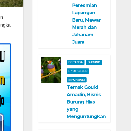
Peresmian
Lapangan
an
Baru, Mawar
angka
Merah dan
Jahanam
Juara
BERANDA
BURUNG
EXOTIC BIRD
INFORMASI
Ternak Gould
Amadin, Bisnis
Burung Hias
yang
Menguntungkan