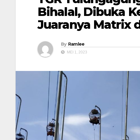
Bihalal, Dibuka 
Juaranya Matrix 
By
Ramlee
MEI 1, 2023