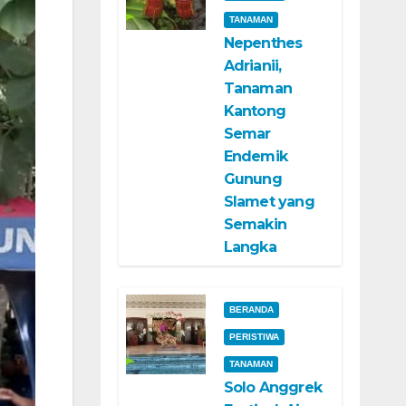
TANAMAN
Nepenthes
Adrianii,
Tanaman
Kantong
Semar
Endemik
Gunung
Slamet yang
Semakin
Langka
BERANDA
PERISTIWA
TANAMAN
Solo Anggrek