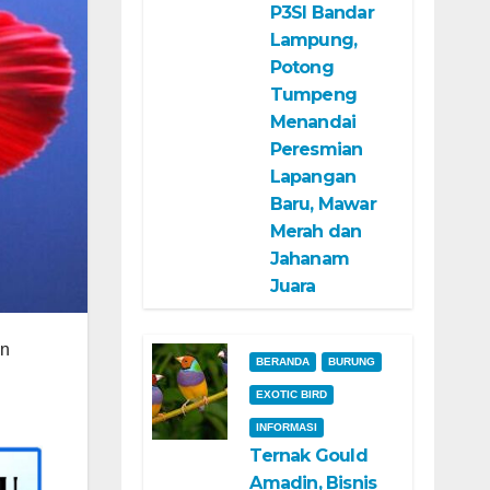
P3SI Bandar
Lampung,
Potong
Tumpeng
Menandai
Peresmian
Lapangan
Baru, Mawar
Merah dan
Jahanam
Juara
an
BERANDA
BURUNG
EXOTIC BIRD
INFORMASI
Ternak Gould
Amadin, Bisnis