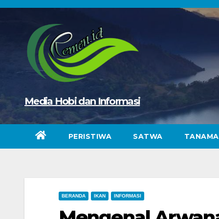
Skip
to
content
Media Hobi dan Informasi
PERISTIWA
SATWA
TANAMA
BERANDA
IKAN
INFORMASI
Mengenal Arwana 