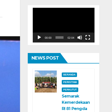
Pemutar
Video
00:00
02:04
NEWS POST
BERANDA
PERISTIWA
PERKUTUT
Semarak
Kemerdekaan
RI 81 Pengda