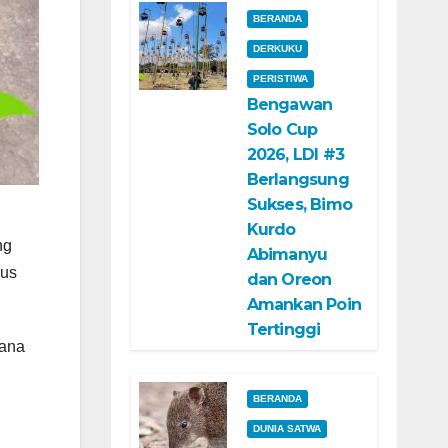
BERANDA
DERKUKU
PERISTIWA
Bengawan
Solo Cup
2026, LDI #3
Berlangsung
Sukses, Bimo
Kurdo
ng
Abimanyu
ous
dan Oreon
Amankan Poin
Tertinggi
wana
BERANDA
DUNIA SATWA