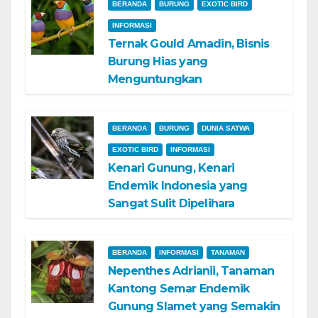
BERANDA
BURUNG
EXOTIC BIRD
INFORMASI
Ternak Gould Amadin, Bisnis
Burung Hias yang
Menguntungkan
BERANDA
BURUNG
DUNIA SATWA
EXOTIC BIRD
INFORMASI
Kenari Gunung, Kenari
Endemik Indonesia yang
Sangat Sulit Dipelihara
BERANDA
INFORMASI
TANAMAN
Nepenthes Adrianii, Tanaman
Kantong Semar Endemik
Gunung Slamet yang Semakin