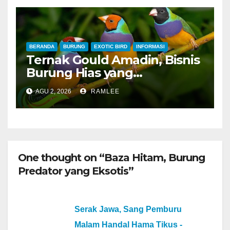
Merah dan Jahanam Juara
BERANDA
BURUNG
EXOTIC BIRD
INFORMASI
Ternak Gould Amadin, Bisnis
Burung Hias yang
Menguntungkan
AGU 2, 2026
RAMLEE
One thought on “Baza Hitam, Burung
Predator yang Eksotis”
Serak Jawa, Sang Pemburu
Malam Handal Hama Tikus -