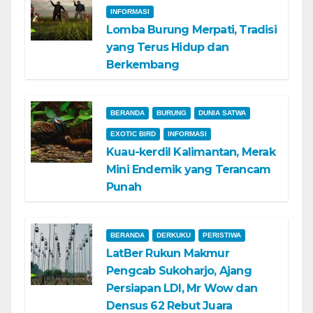
INFORMASI
Lomba Burung Merpati, Tradisi
yang Terus Hidup dan
Berkembang
BERANDA
BURUNG
DUNIA SATWA
EXOTIC BIRD
INFORMASI
Kuau-kerdil Kalimantan, Merak
Mini Endemik yang Terancam
Punah
BERANDA
DERKUKU
PERISTIWA
LatBer Rukun Makmur
Pengcab Sukoharjo, Ajang
Persiapan LDI, Mr Wow dan
Densus 62 Rebut Juara