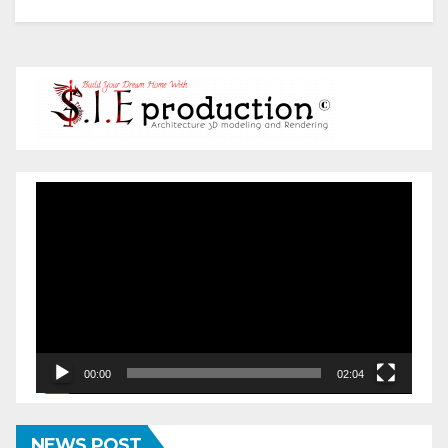
Pemutar
Video
00:00
02:04
NEWS POST