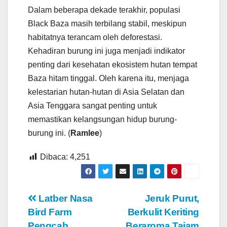
Dalam beberapa dekade terakhir, populasi
Black Baza masih terbilang stabil, meskipun
habitatnya terancam oleh deforestasi.
Kehadiran burung ini juga menjadi indikator
penting dari kesehatan ekosistem hutan tempat
Baza hitam tinggal. Oleh karena itu, menjaga
kelestarian hutan-hutan di Asia Selatan dan
Asia Tenggara sangat penting untuk
memastikan kelangsungan hidup burung-
burung ini. (
Ramlee
)
Dibaca:
4,251
Navigasi
Latber Nasa
Jeruk Purut,
Bird Farm
Berkulit Keriting
pos
Pengcab
Beraroma Tajam