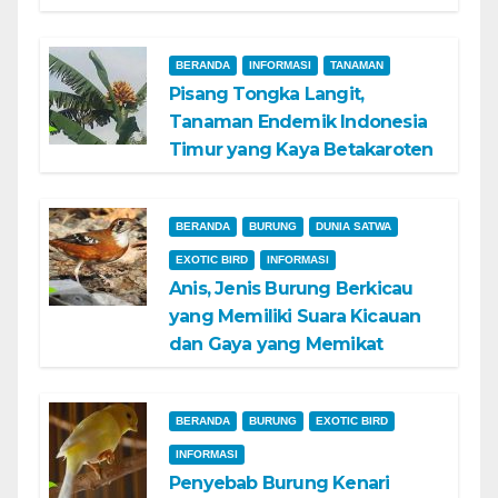
BERANDA
INFORMASI
TANAMAN
Pisang Tongka Langit,
Tanaman Endemik Indonesia
Timur yang Kaya Betakaroten
BERANDA
BURUNG
DUNIA SATWA
EXOTIC BIRD
INFORMASI
Anis, Jenis Burung Berkicau
yang Memiliki Suara Kicauan
dan Gaya yang Memikat
BERANDA
BURUNG
EXOTIC BIRD
INFORMASI
Penyebab Burung Kenari