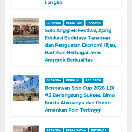
Langka
BERANDA
PERISTIWA
TANAMAN
Solo Anggrek Festival, Ajang
Edukasi Budidaya Tanaman
dan Penguatan Ekonomi Hijau,
Hadirkan Berbagai Jenis
Anggrek Berkualitas
BERANDA
DERKUKU
PERISTIWA
Bengawan Solo Cup 2026, LDI
#3 Berlangsung Sukses, Bimo
Kurdo Abimanyu dan Oreon
Amankan Poin Tertinggi
BERANDA
DUNIA SATWA
INFORMASI