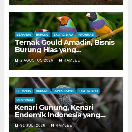
Lapangan Baru, Mawar
Merah dan Jahanam Juara
BERANDA
BURUNG
EXOTIC BIRD
INFORMASI
Ternak Gould Amadin, Bisnis
Burung Hias yang
Menguntungkan
2 AGUSTUS 2026
RAMLEE
BERANDA
BURUNG
DUNIA SATWA
EXOTIC BIRD
INFORMASI
Kenari Gunung, Kenari
Endemik Indonesia yang
Sangat Sulit Dipelihara
31 JULI 2026
RAMLEE