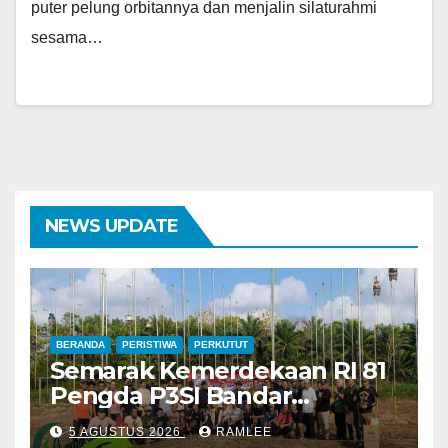
puter pelung orbitannya dan menjalin silaturahmi
sesama…
NEWS UPDATE
BERANDA
PERISTIWA
PERKUTUT
Semarak Kemerdekaan RI 81
Pengda P3SI Bandar
Lampung, Potong Tumpeng
5 AGUSTUS 2026
RAMLEE
Menandai Peresmian