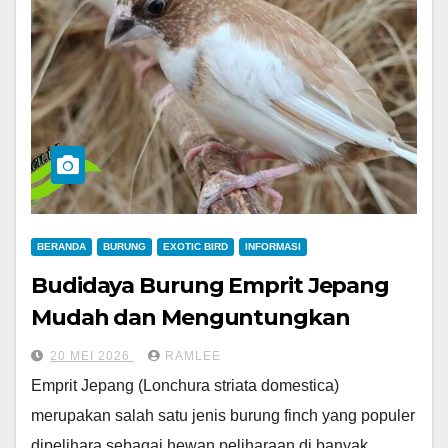
BERANDA
BURUNG
EXOTIC BIRD
INFORMASI
Budidaya Burung Emprit Jepang
Mudah dan Menguntungkan
20 MEI 2026
RAMLEE
Emprit Jepang (Lonchura striata domestica)
merupakan salah satu jenis burung finch yang populer
dipelihara sebagai hewan peliharaan di banyak