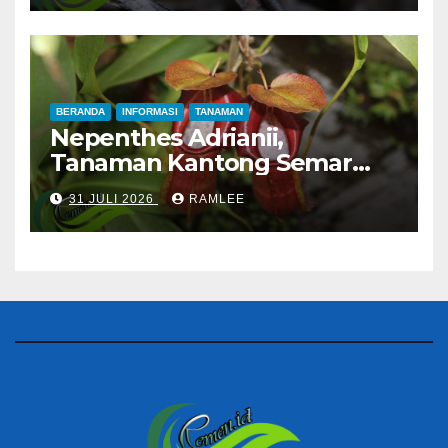
BERANDA
INFORMASI
TANAMAN
Nepenthes Adrianii,
Tanaman Kantong Semar
Endemik Gunung Slamet
31 JULI 2026
RAMLEE
yang Semakin Langka