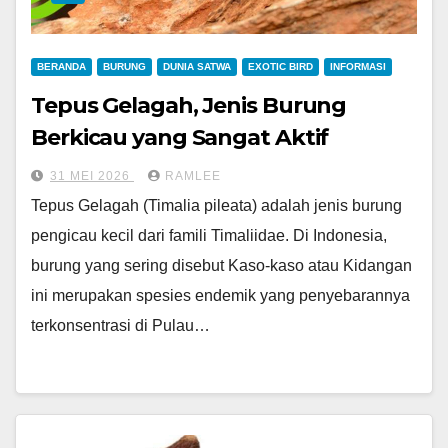
BERANDA
BURUNG
DUNIA SATWA
EXOTIC BIRD
INFORMASI
Tepus Gelagah, Jenis Burung
Berkicau yang Sangat Aktif
31 MEI 2026
RAMLEE
Tepus Gelagah (Timalia pileata) adalah jenis burung
pengicau kecil dari famili Timaliidae. Di Indonesia,
burung yang sering disebut Kaso-kaso atau Kidangan
ini merupakan spesies endemik yang penyebarannya
terkonsentrasi di Pulau…