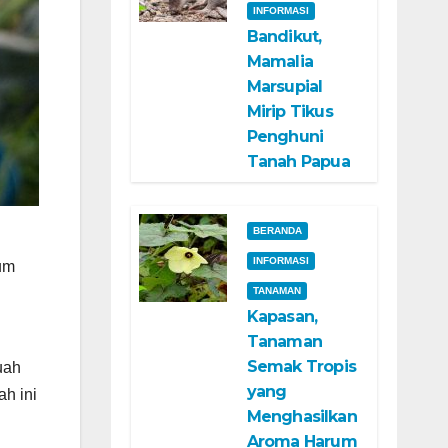
INFORMASI
Bandikut,
Mamalia
Marsupial
Mirip Tikus
Penghuni
Tanah Papua
BERANDA
INFORMASI
lum
TANAMAN
Kapasan,
Tanaman
Semak Tropis
uah
yang
h ini
Menghasilkan
Aroma Harum