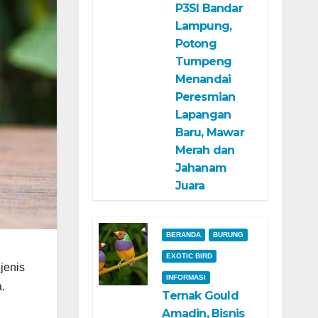
P3SI Bandar
Lampung,
Potong
Tumpeng
Menandai
Peresmian
Lapangan
Baru, Mawar
Merah dan
Jahanam
Juara
BERANDA
BURUNG
EXOTIC BIRD
jenis
INFORMASI
.
Ternak Gould
Amadin, Bisnis