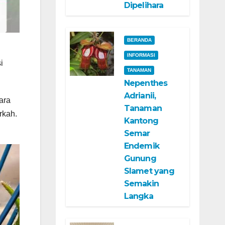
Dipelihara
BERANDA
INFORMASI
i
TANAMAN
Nepenthes
Adrianii,
ara
Tanaman
rkah.
Kantong
Semar
Endemik
Gunung
Slamet yang
Semakin
Langka