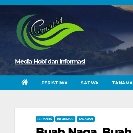
Skip
to
content
Media Hobi dan Informasi
PERISTIWA
SATWA
TANAMA
BERANDA
INFORMASI
TANAMAN
Buah Naga, Buah