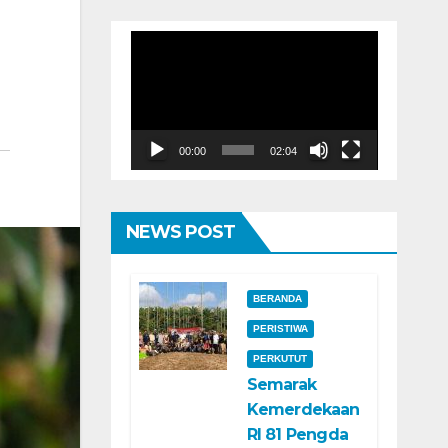
Pemutar
Video
00:00
02:04
NEWS POST
BERANDA
PERISTIWA
PERKUTUT
Semarak
Kemerdekaan
RI 81 Pengda