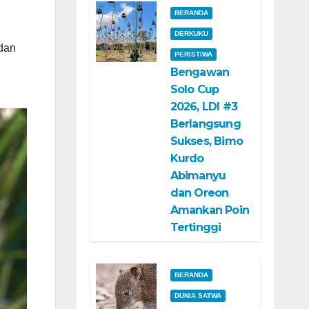
BERANDA
DERKUKU
 dan
PERISTIWA
Bengawan
Solo Cup
2026, LDI #3
Berlangsung
Sukses, Bimo
Kurdo
Abimanyu
dan Oreon
Amankan Poin
Tertinggi
BERANDA
DUNIA SATWA