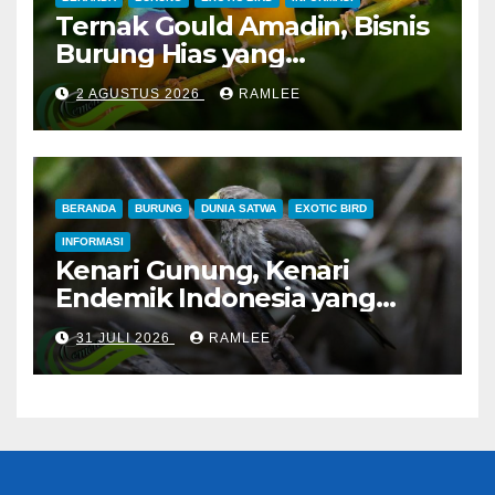
Ternak Gould Amadin, Bisnis
Burung Hias yang
Menguntungkan
2 AGUSTUS 2026
RAMLEE
BERANDA
BURUNG
DUNIA SATWA
EXOTIC BIRD
INFORMASI
Kenari Gunung, Kenari
Endemik Indonesia yang
Sangat Sulit Dipelihara
31 JULI 2026
RAMLEE