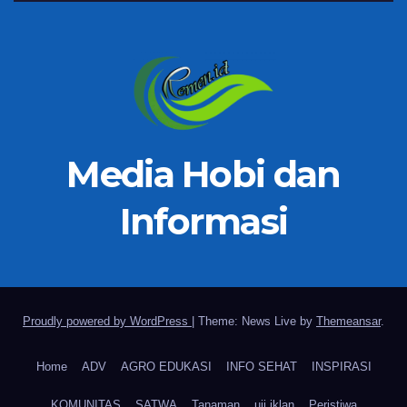
Media Hobi dan
Informasi
Proudly powered by WordPress
|
Theme: News Live by
Themeansar
.
Home
ADV
AGRO EDUKASI
INFO SEHAT
INSPIRASI
KOMUNITAS
SATWA
Tanaman
uji iklan
Peristiwa