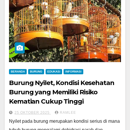
BERANDA
BURUNG
EDUKASI
INFORMASI
Burung Nyilet, Kondisi Kesehatan
Burung yang Memiliki Risiko
Kematian Cukup Tinggi
25 OKTOBER 2025
RAMLEE
Nyilet pada burung merupakan kondisi serius di mana
tubuh burung mengalami dehidrasi parah dan