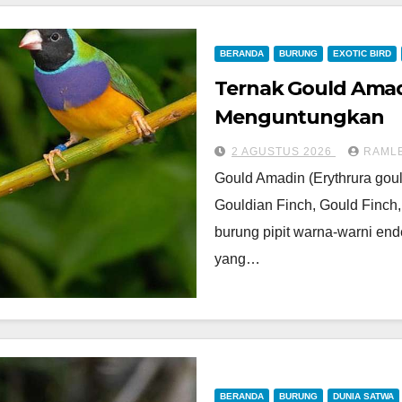
BERANDA
BURUNG
EXOTIC BIRD
Ternak Gould Amadi
Menguntungkan
2 AGUSTUS 2026
RAML
Gould Amadin (Erythrura goul
Gouldian Finch, Gould Finch
burung pipit warna-warni end
yang…
BERANDA
BURUNG
DUNIA SATWA