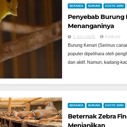
BERANDA
BURUNG
EXOTIC BIRD
Penyebab Burung K
Menanganinya
1 JULI 2026
RAMLEE
Burung Kenari (Serinus cana
populer dipelihara oleh peng
dan aktif. Namun, kadang-ka
BERANDA
BURUNG
EXOTIC BIRD
Beternak Zebra Fi
Menjanjikan