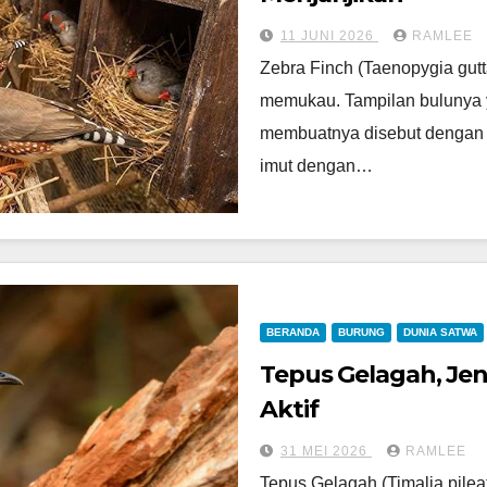
11 JUNI 2026
RAMLEE
Zebra Finch (Taenopygia gutt
memukau. Tampilan bulunya 
membuatnya disebut dengan z
imut dengan…
BERANDA
BURUNG
DUNIA SATWA
Tepus Gelagah, Je
Aktif
31 MEI 2026
RAMLEE
Tepus Gelagah (Timalia pileat