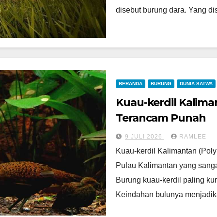
disebut burung dara. Yang d
BERANDA
BURUNG
DUNIA SATWA
Kuau-kerdil Kalima
Terancam Punah
9 JULI 2026
RAMLEE
Kuau-kerdil Kalimantan (Pol
Pulau Kalimantan yang sanga
Burung kuau-kerdil paling ku
Keindahan bulunya menjadi