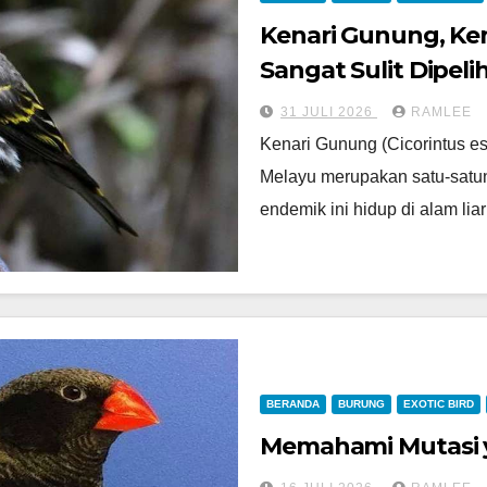
Kenari Gunung, Ke
Sangat Sulit Dipeli
31 JULI 2026
RAMLEE
Kenari Gunung (Cicorintus es
Melayu merupakan satu-satuny
endemik ini hidup di alam li
BERANDA
BURUNG
EXOTIC BIRD
Memahami Mutasi y