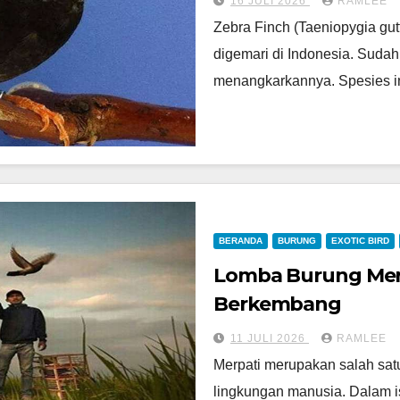
16 JULI 2026
RAMLEE
Zebra Finch (Taeniopygia gut
digemari di Indonesia. Sudah
menangkarkannya. Spesies in
BERANDA
BURUNG
EXOTIC BIRD
Lomba Burung Merpa
Berkembang
11 JULI 2026
RAMLEE
Merpati merupakan salah satu
lingkungan manusia. Dalam ist