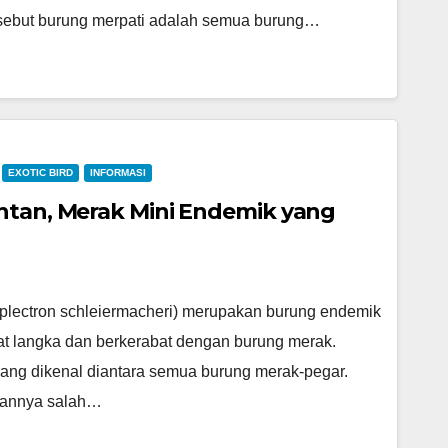
isebut burung merpati adalah semua burung…
EXOTIC BIRD
INFORMASI
ntan, Merak Mini Endemik yang
yplectron schleiermacheri) merupakan burung endemik
t langka dan berkerabat dengan burung merak.
rang dikenal diantara semua burung merak-pegar.
kannya salah…