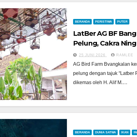
BERANDA
PERISTIWA
PUTER
LatBer AG BF Bang
Pelung, Cakra Ning
Mengesankan
25 JUNI 2026
RAMLEE
AG Bird Farm Bvangkalan ke
pelung dengan tajuk “Latber 
dikemas oleh H. Alif M.…
BERANDA
DUNIA SATWA
IKAN
I