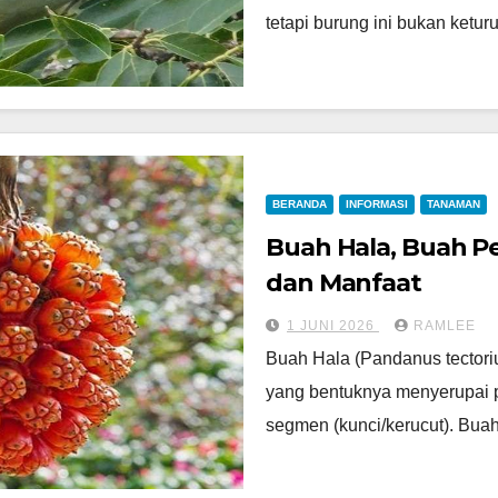
tetapi burung ini bukan ketu
BERANDA
INFORMASI
TANAMAN
Buah Hala, Buah Pe
dan Manfaat
1 JUNI 2026
RAMLEE
Buah Hala (Pandanus tectori
yang bentuknya menyerupai p
segmen (kunci/kerucut). Bua