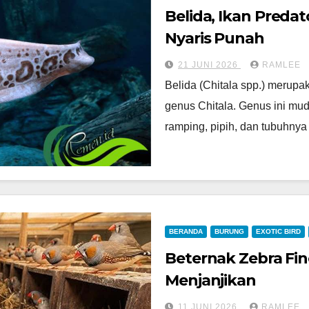
Belida, Ikan Preda
Nyaris Punah
21 JUNI 2026
RAMLEE
Belida (Chitala spp.) merupa
genus Chitala. Genus ini mud
ramping, pipih, dan tubuhny
BERANDA
BURUNG
EXOTIC BIRD
Beternak Zebra Fi
Menjanjikan
11 JUNI 2026
RAMLEE