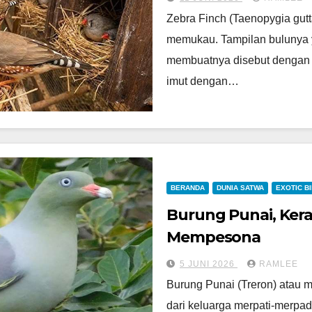
Zebra Finch (Taenopygia gutt
memukau. Tampilan bulunya 
membuatnya disebut dengan z
imut dengan…
BERANDA
DUNIA SATWA
EXOTIC B
Burung Punai, Ker
Mempesona
5 JUNI 2026
RAMLEE
Burung Punai (Treron) atau 
dari keluarga merpati-merpad