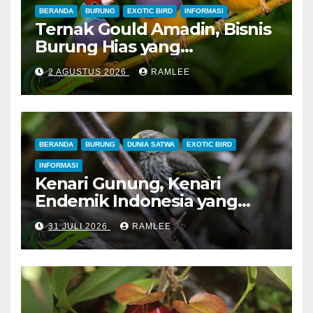
BERANDA
BURUNG
EXOTIC BIRD
INFORMASI
Ternak Gould Amadin, Bisnis
Burung Hias yang
Menguntungkan
2 AGUSTUS 2026
RAMLEE
BERANDA
BURUNG
DUNIA SATWA
EXOTIC BIRD
INFORMASI
Kenari Gunung, Kenari
Endemik Indonesia yang
Sangat Sulit Dipelihara
31 JULI 2026
RAMLEE