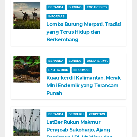
BERANDA
BURUNG
EXOTIC BIRD
INFORMASI
Lomba Burung Merpati, Tradisi
yang Terus Hidup dan
Berkembang
BERANDA
BURUNG
DUNIA SATWA
EXOTIC BIRD
INFORMASI
Kuau-kerdil Kalimantan, Merak
Mini Endemik yang Terancam
Punah
BERANDA
DERKUKU
PERISTIWA
LatBer Rukun Makmur
Pengcab Sukoharjo, Ajang