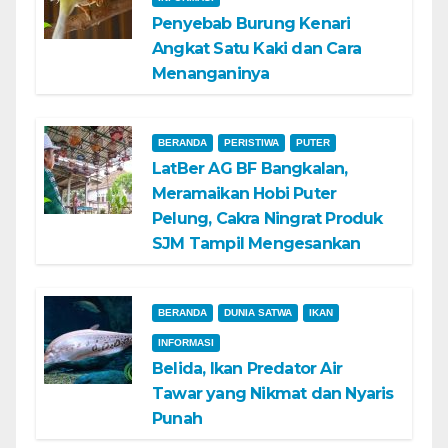
Penyebab Burung Kenari
Angkat Satu Kaki dan Cara
Menanganinya
BERANDA
PERISTIWA
PUTER
LatBer AG BF Bangkalan,
Meramaikan Hobi Puter
Pelung, Cakra Ningrat Produk
SJM Tampil Mengesankan
BERANDA
DUNIA SATWA
IKAN
INFORMASI
Belida, Ikan Predator Air
Tawar yang Nikmat dan Nyaris
Punah