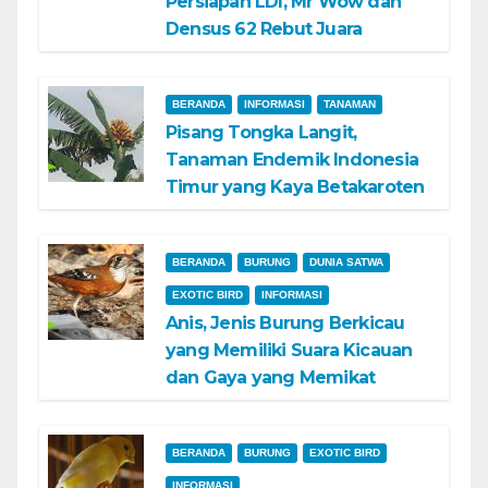
Persiapan LDI, Mr Wow dan
Densus 62 Rebut Juara
BERANDA
INFORMASI
TANAMAN
Pisang Tongka Langit,
Tanaman Endemik Indonesia
Timur yang Kaya Betakaroten
BERANDA
BURUNG
DUNIA SATWA
EXOTIC BIRD
INFORMASI
Anis, Jenis Burung Berkicau
yang Memiliki Suara Kicauan
dan Gaya yang Memikat
BERANDA
BURUNG
EXOTIC BIRD
INFORMASI