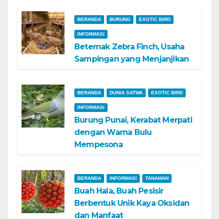
BERANDA
BURUNG
EXOTIC BIRD
INFORMASI
Beternak Zebra Finch, Usaha
Sampingan yang Menjanjikan
BERANDA
DUNIA SATWA
EXOTIC BIRD
INFORMASI
Burung Punai, Kerabat Merpati
dengan Warna Bulu
Mempesona
BERANDA
INFORMASI
TANAMAN
Buah Hala, Buah Pesisir
Berbentuk Unik Kaya Oksidan
dan Manfaat