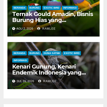
BERANDA
BURUNG
EXOTIC BIRD
INFORMASI
Ternak Gould Amadin, Bisnis
Burung Hias yang
Menguntungkan
AGU 2, 2026
RAMLEE
BERANDA
BURUNG
DUNIA SATWA
EXOTIC BIRD
INFORMASI
Kenari Gunung, Kenari
Endemik Indonesia yang
Sangat Sulit Dipelihara
JUL 31, 2026
RAMLEE