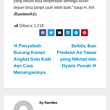
yang belum bisa berprestasi semoga bulan
depan bisa tampil jauh lebih baik,” tutup H. Alif.
(
Ramlee/AG
)
Dibaca:
1,218
Navigasi
Penyebab
Belida, Ikan
Burung Kenari
Predator Air Tawar
pos
Angkat Satu Kaki
yang Nikmat dan
dan Cara
Nyaris Punah
Menanganinya
By
Ramlee