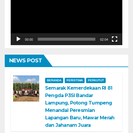
00:00
02:04
NEWS POST
BERANDA
PERISTIWA
PERKUTUT
Semarak Kemerdekaan RI 81
Pengda P3SI Bandar
Lampung, Potong Tumpeng
Menandai Peresmian
Lapangan Baru, Mawar Merah
dan Jahanam Juara