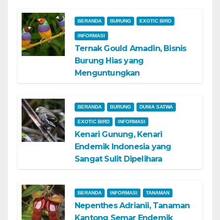
BERANDA
BURUNG
EXOTIC BIRD
INFORMASI
Ternak Gould Amadin, Bisnis
Burung Hias yang
Menguntungkan
BERANDA
BURUNG
DUNIA SATWA
EXOTIC BIRD
INFORMASI
Kenari Gunung, Kenari
Endemik Indonesia yang
Sangat Sulit Dipelihara
BERANDA
INFORMASI
TANAMAN
Nepenthes Adrianii, Tanaman
Kantong Semar Endemik