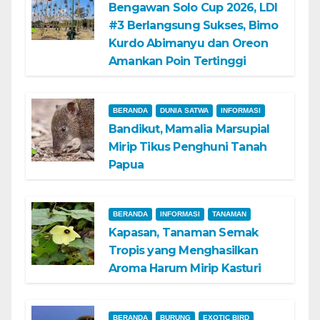
Bengawan Solo Cup 2026, LDI
#3 Berlangsung Sukses, Bimo
Kurdo Abimanyu dan Oreon
Amankan Poin Tertinggi
BERANDA
DUNIA SATWA
INFORMASI
Bandikut, Mamalia Marsupial
Mirip Tikus Penghuni Tanah
Papua
BERANDA
INFORMASI
TANAMAN
Kapasan, Tanaman Semak
Tropis yang Menghasilkan
Aroma Harum Mirip Kasturi
BERANDA
BURUNG
EXOTIC BIRD