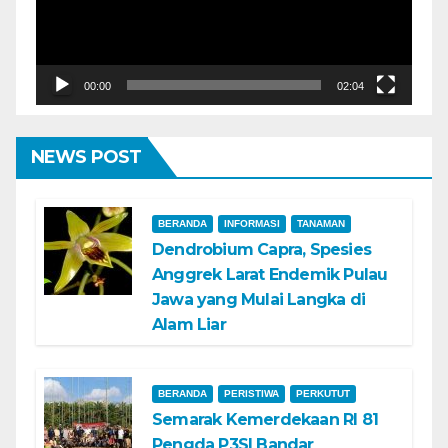
00:00
02:04
NEWS POST
BERANDA
INFORMASI
TANAMAN
Dendrobium Capra, Spesies
Anggrek Larat Endemik Pulau
Jawa yang Mulai Langka di
Alam Liar
BERANDA
PERISTIWA
PERKUTUT
Semarak Kemerdekaan RI 81
Pengda P3SI Bandar