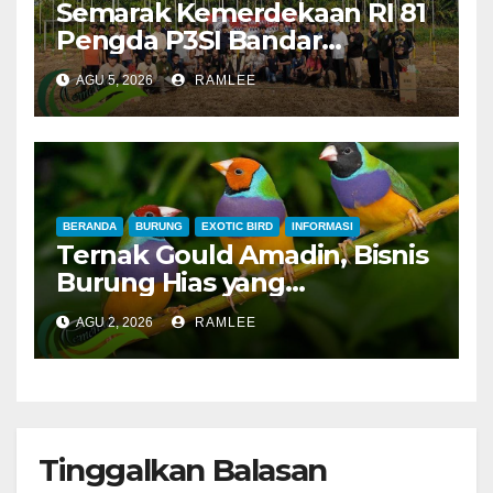
Semarak Kemerdekaan RI 81
Pengda P3SI Bandar
Lampung, Potong Tumpeng
AGU 5, 2026
RAMLEE
Menandai Peresmian
Lapangan Baru, Mawar
Merah dan Jahanam Juara
BERANDA
BURUNG
EXOTIC BIRD
INFORMASI
Ternak Gould Amadin, Bisnis
Burung Hias yang
Menguntungkan
AGU 2, 2026
RAMLEE
Tinggalkan Balasan