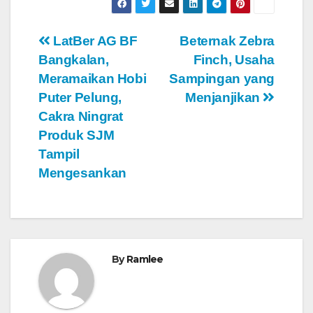
Navigasi
LatBer AG BF
Beternak Zebra
Bangkalan,
Finch, Usaha
pos
Meramaikan Hobi
Sampingan yang
Puter Pelung,
Menjanjikan
Cakra Ningrat
Produk SJM
Tampil
Mengesankan
By
Ramlee