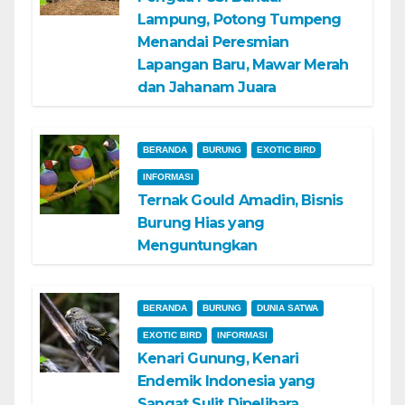
Lampung, Potong Tumpeng
Menandai Peresmian
Lapangan Baru, Mawar Merah
dan Jahanam Juara
BERANDA
BURUNG
EXOTIC BIRD
INFORMASI
Ternak Gould Amadin, Bisnis
Burung Hias yang
Menguntungkan
BERANDA
BURUNG
DUNIA SATWA
EXOTIC BIRD
INFORMASI
Kenari Gunung, Kenari
Endemik Indonesia yang
Sangat Sulit Dipelihara