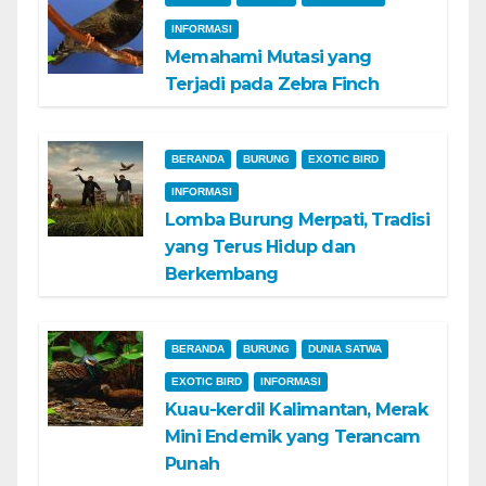
INFORMASI
Memahami Mutasi yang
Terjadi pada Zebra Finch
BERANDA
BURUNG
EXOTIC BIRD
INFORMASI
Lomba Burung Merpati, Tradisi
yang Terus Hidup dan
Berkembang
BERANDA
BURUNG
DUNIA SATWA
EXOTIC BIRD
INFORMASI
Kuau-kerdil Kalimantan, Merak
Mini Endemik yang Terancam
Punah