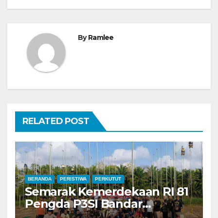
By
Ramlee
RELATED POST
BERANDA
PERISTIWA
PERKUTUT
Semarak Kemerdekaan RI 81
Pengda P3SI Bandar
Lampung, Potong Tumpeng