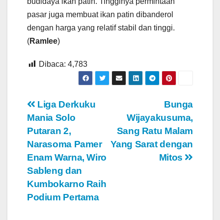
budidaya ikan patin. Tingginya permintaan
pasar juga membuat ikan patin dibanderol
dengan harga yang relatif stabil dan tinggi.
(
Ramlee
)
Dibaca:
4,783
Navigasi
Liga Derkuku
Bunga
Mania Solo
Wijayakusuma,
pos
Putaran 2,
Sang Ratu Malam
Narasoma Pamer
Yang Sarat dengan
Enam Warna, Wiro
Mitos
Sableng dan
Kumbokarno Raih
Podium Pertama