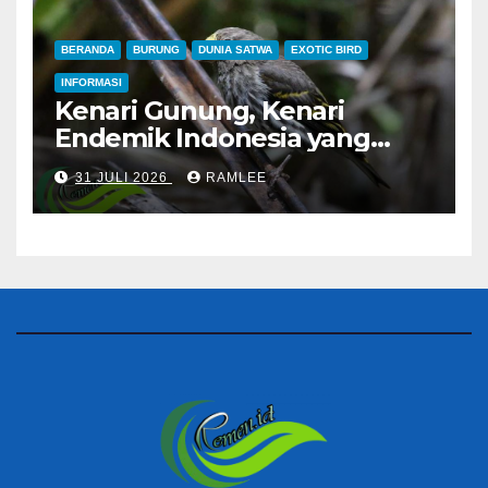
BERANDA
BURUNG
DUNIA SATWA
EXOTIC BIRD
INFORMASI
Kenari Gunung, Kenari
Endemik Indonesia yang
Sangat Sulit Dipelihara
31 JULI 2026
RAMLEE