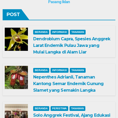
Pasang Iklan
POST
BERANDA
INFORMASI
TANAMAN
Dendrobium Capra, Spesies Anggrek
Larat Endemik Pulau Jawa yang
Mulai Langka di Alam Liar
BERANDA
INFORMASI
TANAMAN
Nepenthes Adrianii, Tanaman
Kantong Semar Endemik Gunung
Slamet yang Semakin Langka
BERANDA
PERISTIWA
TANAMAN
Solo Anggrek Festival, Ajang Edukasi