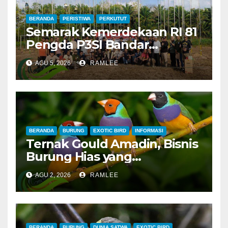
BERANDA
PERISTIWA
PERKUTUT
Semarak Kemerdekaan RI 81
Pengda P3SI Bandar
Lampung, Potong Tumpeng
AGU 5, 2026
RAMLEE
Menandai Peresmian
Lapangan Baru, Mawar
Merah dan Jahanam Juara
BERANDA
BURUNG
EXOTIC BIRD
INFORMASI
Ternak Gould Amadin, Bisnis
Burung Hias yang
Menguntungkan
AGU 2, 2026
RAMLEE
BERANDA
BURUNG
DUNIA SATWA
EXOTIC BIRD