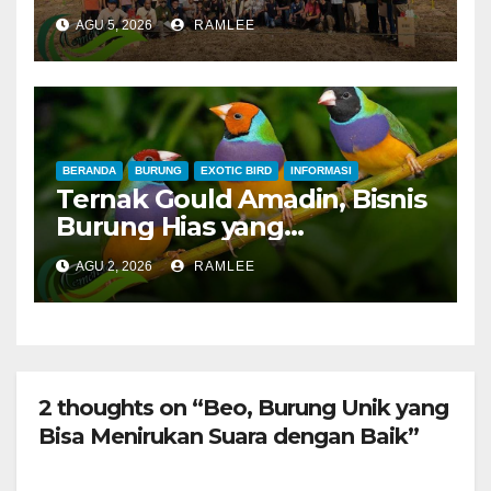
Lampung, Potong Tumpeng
AGU 5, 2026
RAMLEE
Menandai Peresmian
Lapangan Baru, Mawar
Merah dan Jahanam Juara
BERANDA
BURUNG
EXOTIC BIRD
INFORMASI
Ternak Gould Amadin, Bisnis
Burung Hias yang
Menguntungkan
AGU 2, 2026
RAMLEE
2 thoughts on “Beo, Burung Unik yang
Bisa Menirukan Suara dengan Baik”