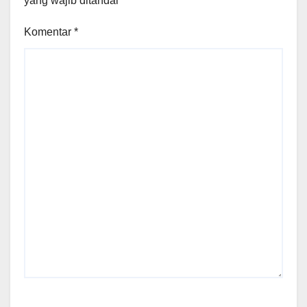
yang wajib ditandai
*
Komentar
*