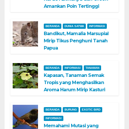
Amankan Poin Tertinggi
BERANDA
DUNIA SATWA
INFORMASI
Bandikut, Mamalia Marsupial
Mirip Tikus Penghuni Tanah
Papua
BERANDA
INFORMASI
TANAMAN
Kapasan, Tanaman Semak
Tropis yang Menghasilkan
Aroma Harum Mirip Kasturi
BERANDA
BURUNG
EXOTIC BIRD
INFORMASI
Memahami Mutasi yang