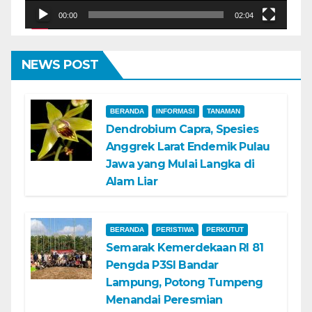
00:00
02:04
NEWS POST
BERANDA
INFORMASI
TANAMAN
Dendrobium Capra, Spesies
Anggrek Larat Endemik Pulau
Jawa yang Mulai Langka di
Alam Liar
BERANDA
PERISTIWA
PERKUTUT
Semarak Kemerdekaan RI 81
Pengda P3SI Bandar
Lampung, Potong Tumpeng
Menandai Peresmian