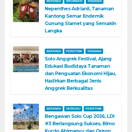
BERANDA
INFORMASI
TANAMAN
Nepenthes Adrianii, Tanaman
Kantong Semar Endemik
Gunung Slamet yang Semakin
Langka
BERANDA
PERISTIWA
TANAMAN
Solo Anggrek Festival, Ajang
Edukasi Budidaya Tanaman
dan Penguatan Ekonomi Hijau,
Hadirkan Berbagai Jenis
Anggrek Berkualitas
BERANDA
DERKUKU
PERISTIWA
Bengawan Solo Cup 2026, LDI
#3 Berlangsung Sukses, Bimo
Kurdo Abimanyu dan Oreon