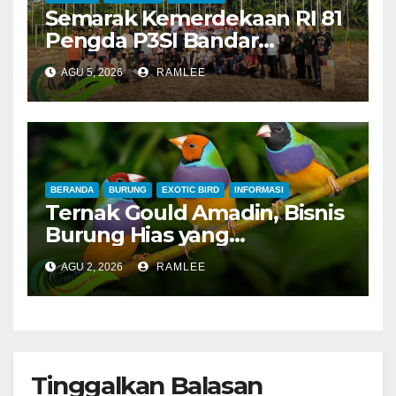
Semarak Kemerdekaan RI 81
Pengda P3SI Bandar
Lampung, Potong Tumpeng
AGU 5, 2026
RAMLEE
Menandai Peresmian
Lapangan Baru, Mawar
Merah dan Jahanam Juara
BERANDA
BURUNG
EXOTIC BIRD
INFORMASI
Ternak Gould Amadin, Bisnis
Burung Hias yang
Menguntungkan
AGU 2, 2026
RAMLEE
Tinggalkan Balasan