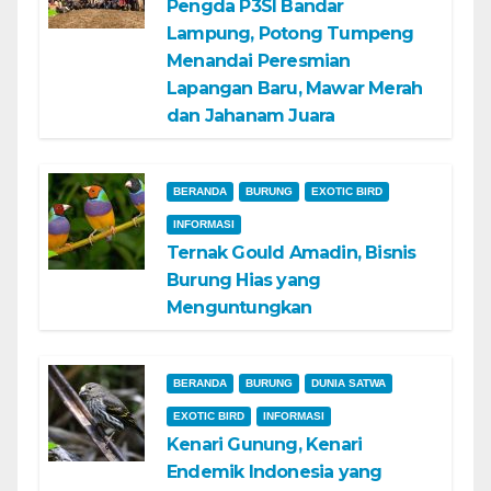
Pengda P3SI Bandar
Lampung, Potong Tumpeng
Menandai Peresmian
Lapangan Baru, Mawar Merah
dan Jahanam Juara
BERANDA
BURUNG
EXOTIC BIRD
INFORMASI
Ternak Gould Amadin, Bisnis
Burung Hias yang
Menguntungkan
BERANDA
BURUNG
DUNIA SATWA
EXOTIC BIRD
INFORMASI
Kenari Gunung, Kenari
Endemik Indonesia yang