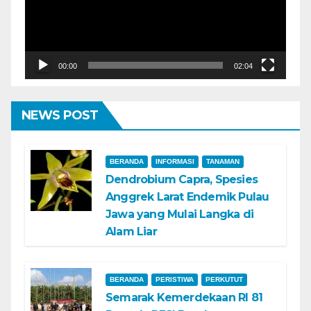
00:00
02:04
NEWS POST
BERANDA
INFORMASI
TANAMAN
Dendrobium Capra, Spesies
Anggrek Larat Endemik Pulau
Jawa yang Mulai Langka di
Alam Liar
BERANDA
PERISTIWA
PERKUTUT
Semarak Kemerdekaan RI 81