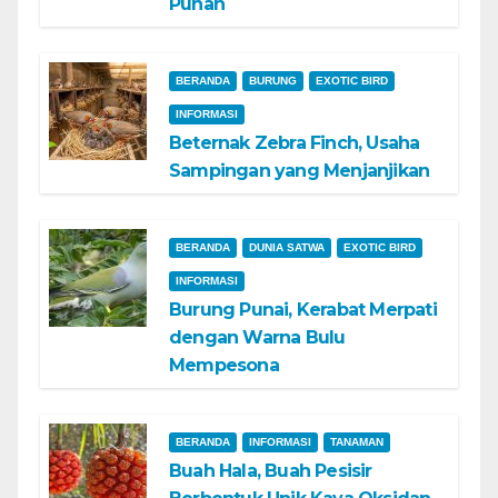
Punah
BERANDA
BURUNG
EXOTIC BIRD
INFORMASI
Beternak Zebra Finch, Usaha
Sampingan yang Menjanjikan
BERANDA
DUNIA SATWA
EXOTIC BIRD
INFORMASI
Burung Punai, Kerabat Merpati
dengan Warna Bulu
Mempesona
BERANDA
INFORMASI
TANAMAN
Buah Hala, Buah Pesisir