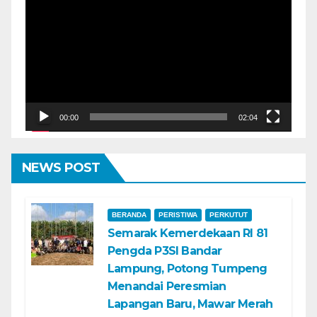
Video
00:00
02:04
NEWS POST
BERANDA
PERISTIWA
PERKUTUT
Semarak Kemerdekaan RI 81
Pengda P3SI Bandar
Lampung, Potong Tumpeng
Menandai Peresmian
Lapangan Baru, Mawar Merah