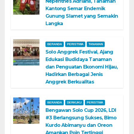
Nepenthes Adrianii, Tanaman
Kantong Semar Endemik
Gunung Slamet yang Semakin
Langka
BERANDA
PERISTIWA
TANAMAN
Solo Anggrek Festival, Ajang
Edukasi Budidaya Tanaman
dan Penguatan Ekonomi Hijau,
Hadirkan Berbagai Jenis
Anggrek Berkualitas
BERANDA
DERKUKU
PERISTIWA
Bengawan Solo Cup 2026, LDI
#3 Berlangsung Sukses, Bimo
Kurdo Abimanyu dan Oreon
Amankan Poin Tertinggi