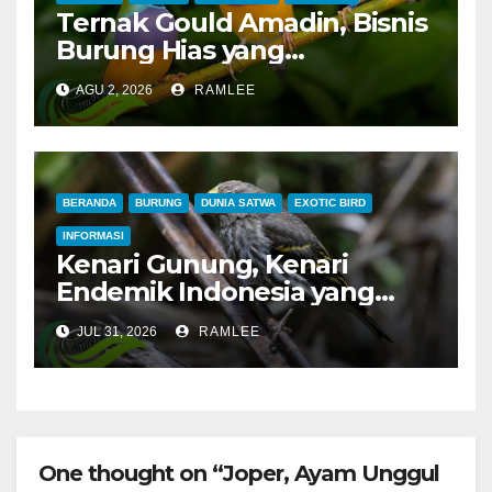
Ternak Gould Amadin, Bisnis
Burung Hias yang
Menguntungkan
AGU 2, 2026
RAMLEE
BERANDA
BURUNG
DUNIA SATWA
EXOTIC BIRD
INFORMASI
Kenari Gunung, Kenari
Endemik Indonesia yang
Sangat Sulit Dipelihara
JUL 31, 2026
RAMLEE
One thought on “Joper, Ayam Unggul