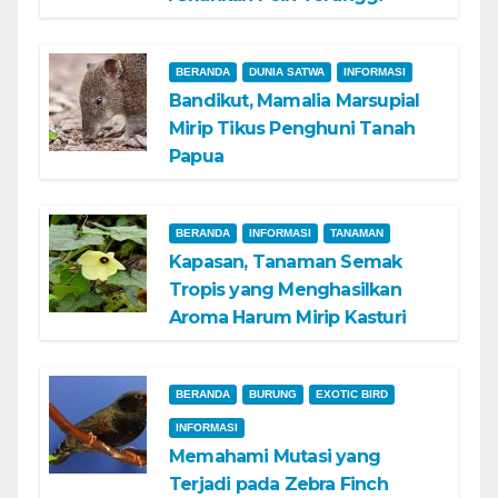
BERANDA
DUNIA SATWA
INFORMASI
Bandikut, Mamalia Marsupial
Mirip Tikus Penghuni Tanah
Papua
BERANDA
INFORMASI
TANAMAN
Kapasan, Tanaman Semak
Tropis yang Menghasilkan
Aroma Harum Mirip Kasturi
BERANDA
BURUNG
EXOTIC BIRD
INFORMASI
Memahami Mutasi yang
Terjadi pada Zebra Finch