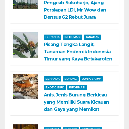
Pengcab Sukoharjo, Ajang
Persiapan LDI, Mr Wow dan
Densus 62 Rebut Juara
BERANDA
INFORMASI
TANAMAN
Pisang Tongka Langit,
Tanaman Endemik Indonesia
Timur yang Kaya Betakaroten
BERANDA
BURUNG
DUNIA SATWA
EXOTIC BIRD
INFORMASI
Anis, Jenis Burung Berkicau
yang Memiliki Suara Kicauan
dan Gaya yang Memikat