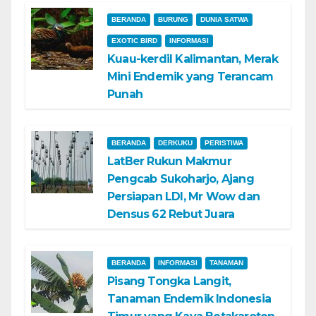
BERANDA
BURUNG
DUNIA SATWA
EXOTIC BIRD
INFORMASI
Kuau-kerdil Kalimantan, Merak
Mini Endemik yang Terancam
Punah
BERANDA
DERKUKU
PERISTIWA
LatBer Rukun Makmur
Pengcab Sukoharjo, Ajang
Persiapan LDI, Mr Wow dan
Densus 62 Rebut Juara
BERANDA
INFORMASI
TANAMAN
Pisang Tongka Langit,
Tanaman Endemik Indonesia