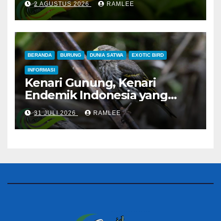
2 AGUSTUS 2026
RAMLEE
BERANDA
BURUNG
DUNIA SATWA
EXOTIC BIRD
INFORMASI
Kenari Gunung, Kenari
Endemik Indonesia yang
Sangat Sulit Dipelihara
31 JULI 2026
RAMLEE