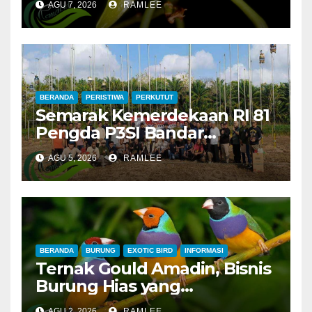
AGU 7, 2026
RAMLEE
Langka di Alam Liar
BERANDA
PERISTIWA
PERKUTUT
Semarak Kemerdekaan RI 81
Pengda P3SI Bandar
Lampung, Potong Tumpeng
AGU 5, 2026
RAMLEE
Menandai Peresmian
Lapangan Baru, Mawar
Merah dan Jahanam Juara
BERANDA
BURUNG
EXOTIC BIRD
INFORMASI
Ternak Gould Amadin, Bisnis
Burung Hias yang
Menguntungkan
AGU 2, 2026
RAMLEE