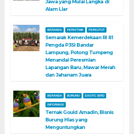
Jawa yang Mulai Langka di
Alam Liar
BERANDA
PERISTIWA
PERKUTUT
Semarak Kemerdekaan RI 81
Pengda P3SI Bandar
Lampung, Potong Tumpeng
Menandai Peresmian
Lapangan Baru, Mawar Merah
dan Jahanam Juara
BERANDA
BURUNG
EXOTIC BIRD
INFORMASI
Ternak Gould Amadin, Bisnis
Burung Hias yang
Menguntungkan