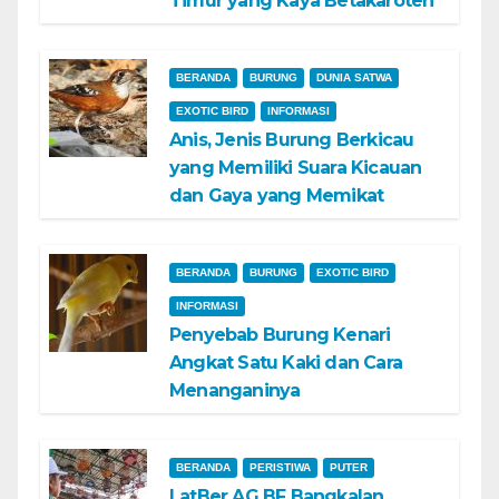
Timur yang Kaya Betakaroten
BERANDA
BURUNG
DUNIA SATWA
EXOTIC BIRD
INFORMASI
Anis, Jenis Burung Berkicau
yang Memiliki Suara Kicauan
dan Gaya yang Memikat
BERANDA
BURUNG
EXOTIC BIRD
INFORMASI
Penyebab Burung Kenari
Angkat Satu Kaki dan Cara
Menanganinya
BERANDA
PERISTIWA
PUTER
LatBer AG BF Bangkalan,