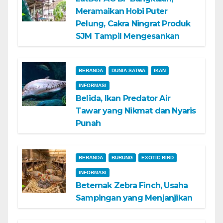
Meramaikan Hobi Puter
Pelung, Cakra Ningrat Produk
SJM Tampil Mengesankan
BERANDA
DUNIA SATWA
IKAN
INFORMASI
Belida, Ikan Predator Air
Tawar yang Nikmat dan Nyaris
Punah
BERANDA
BURUNG
EXOTIC BIRD
INFORMASI
Beternak Zebra Finch, Usaha
Sampingan yang Menjanjikan