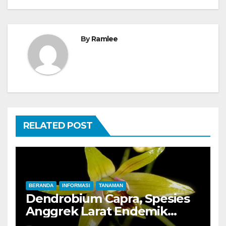
By
Ramlee
RELATED POST
BERANDA
INFORMASI
TANAMAN
Dendrobium Capra, Spesies
Anggrek Larat Endemik
Pulau Jawa yang Mulai