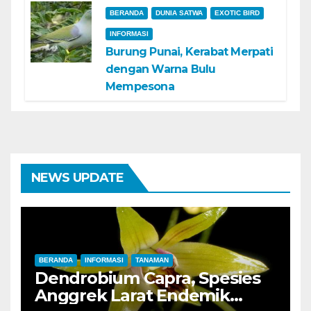
BERANDA
DUNIA SATWA
EXOTIC BIRD
INFORMASI
Burung Punai, Kerabat Merpati
dengan Warna Bulu
Mempesona
NEWS UPDATE
BERANDA
INFORMASI
TANAMAN
Dendrobium Capra, Spesies
Anggrek Larat Endemik