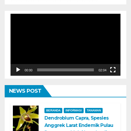
Pemutar
Video
00:00
02:04
NEWS POST
BERANDA
INFORMASI
TANAMAN
Dendrobium Capra, Spesies
Anggrek Larat Endemik Pulau