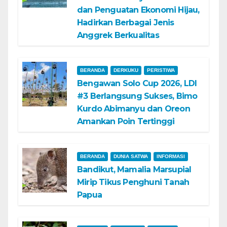
dan Penguatan Ekonomi Hijau,
Hadirkan Berbagai Jenis
Anggrek Berkualitas
BERANDA
DERKUKU
PERISTIWA
Bengawan Solo Cup 2026, LDI
#3 Berlangsung Sukses, Bimo
Kurdo Abimanyu dan Oreon
Amankan Poin Tertinggi
BERANDA
DUNIA SATWA
INFORMASI
Bandikut, Mamalia Marsupial
Mirip Tikus Penghuni Tanah
Papua