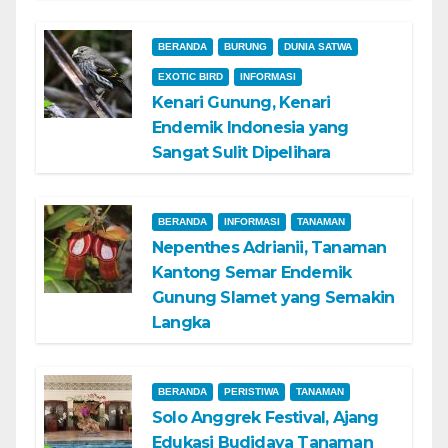
BERANDA
BURUNG
DUNIA SATWA
EXOTIC BIRD
INFORMASI
Kenari Gunung, Kenari
Endemik Indonesia yang
Sangat Sulit Dipelihara
BERANDA
INFORMASI
TANAMAN
Nepenthes Adrianii, Tanaman
Kantong Semar Endemik
Gunung Slamet yang Semakin
Langka
BERANDA
PERISTIWA
TANAMAN
Solo Anggrek Festival, Ajang
Edukasi Budidaya Tanaman