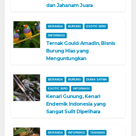
dan Jahanam Juara
BERANDA
BURUNG
EXOTIC BIRD
INFORMASI
Ternak Gould Amadin, Bisnis
Burung Hias yang
Menguntungkan
BERANDA
BURUNG
DUNIA SATWA
EXOTIC BIRD
INFORMASI
Kenari Gunung, Kenari
Endemik Indonesia yang
Sangat Sulit Dipelihara
BERANDA
INFORMASI
TANAMAN