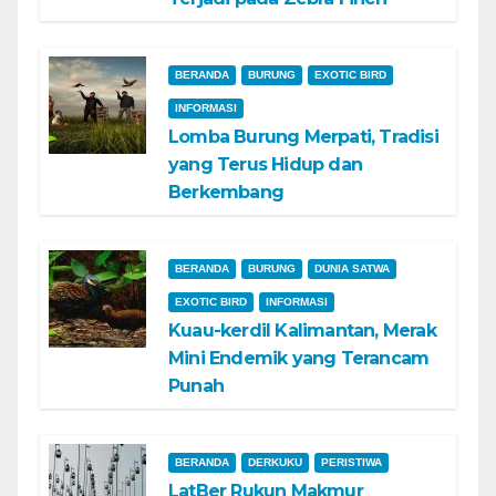
BERANDA
BURUNG
EXOTIC BIRD
INFORMASI
Lomba Burung Merpati, Tradisi
yang Terus Hidup dan
Berkembang
BERANDA
BURUNG
DUNIA SATWA
EXOTIC BIRD
INFORMASI
Kuau-kerdil Kalimantan, Merak
Mini Endemik yang Terancam
Punah
BERANDA
DERKUKU
PERISTIWA
LatBer Rukun Makmur