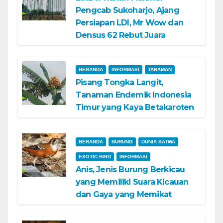
Pengcab Sukoharjo, Ajang
Persiapan LDI, Mr Wow dan
Densus 62 Rebut Juara
BERANDA
INFORMASI
TANAMAN
Pisang Tongka Langit,
Tanaman Endemik Indonesia
Timur yang Kaya Betakaroten
BERANDA
BURUNG
DUNIA SATWA
EXOTIC BIRD
INFORMASI
Anis, Jenis Burung Berkicau
yang Memiliki Suara Kicauan
dan Gaya yang Memikat