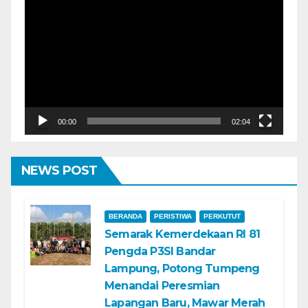
Video
00:00
02:04
NEWS POST
BERANDA
PERISTIWA
PERKUTUT
Semarak Kemerdekaan RI 81
Pengda P3SI Bandar
Lampung, Potong Tumpeng
Menandai Peresmian
Lapangan Baru, Mawar Merah