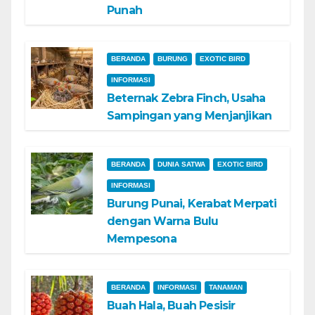
Punah
BERANDA
BURUNG
EXOTIC BIRD
INFORMASI
Beternak Zebra Finch, Usaha
Sampingan yang Menjanjikan
BERANDA
DUNIA SATWA
EXOTIC BIRD
INFORMASI
Burung Punai, Kerabat Merpati
dengan Warna Bulu
Mempesona
BERANDA
INFORMASI
TANAMAN
Buah Hala, Buah Pesisir