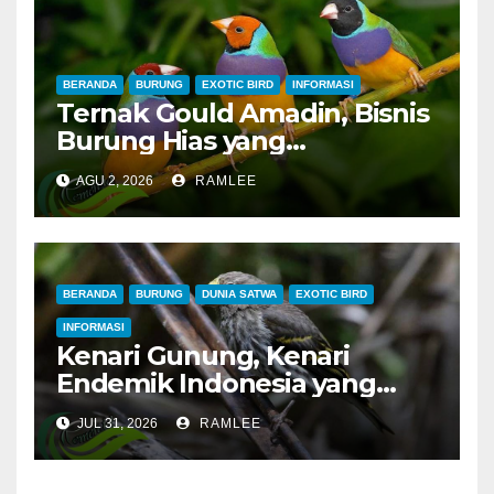
Merah dan Jahanam Juara
BERANDA
BURUNG
EXOTIC BIRD
INFORMASI
Ternak Gould Amadin, Bisnis
Burung Hias yang
Menguntungkan
AGU 2, 2026
RAMLEE
BERANDA
BURUNG
DUNIA SATWA
EXOTIC BIRD
INFORMASI
Kenari Gunung, Kenari
Endemik Indonesia yang
Sangat Sulit Dipelihara
JUL 31, 2026
RAMLEE