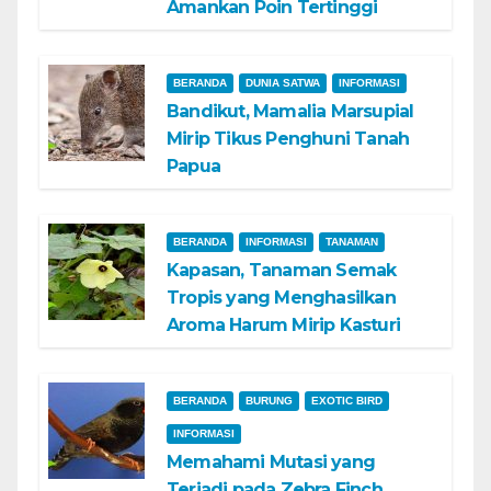
Amankan Poin Tertinggi
BERANDA
DUNIA SATWA
INFORMASI
Bandikut, Mamalia Marsupial
Mirip Tikus Penghuni Tanah
Papua
BERANDA
INFORMASI
TANAMAN
Kapasan, Tanaman Semak
Tropis yang Menghasilkan
Aroma Harum Mirip Kasturi
BERANDA
BURUNG
EXOTIC BIRD
INFORMASI
Memahami Mutasi yang
Terjadi pada Zebra Finch