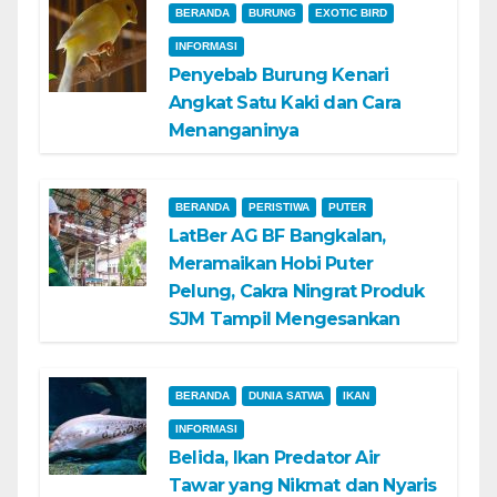
BERANDA
BURUNG
EXOTIC BIRD
INFORMASI
Penyebab Burung Kenari
Angkat Satu Kaki dan Cara
Menanganinya
BERANDA
PERISTIWA
PUTER
LatBer AG BF Bangkalan,
Meramaikan Hobi Puter
Pelung, Cakra Ningrat Produk
SJM Tampil Mengesankan
BERANDA
DUNIA SATWA
IKAN
INFORMASI
Belida, Ikan Predator Air
Tawar yang Nikmat dan Nyaris