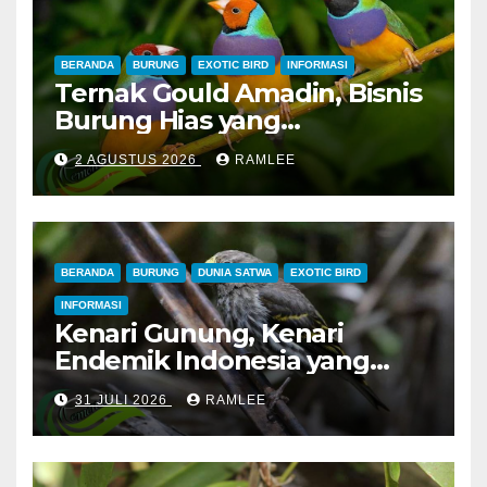
BERANDA
BURUNG
EXOTIC BIRD
INFORMASI
Ternak Gould Amadin, Bisnis
Burung Hias yang
Menguntungkan
2 AGUSTUS 2026
RAMLEE
BERANDA
BURUNG
DUNIA SATWA
EXOTIC BIRD
INFORMASI
Kenari Gunung, Kenari
Endemik Indonesia yang
Sangat Sulit Dipelihara
31 JULI 2026
RAMLEE