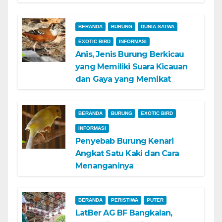
BERANDA
BURUNG
DUNIA SATWA
EXOTIC BIRD
INFORMASI
Anis, Jenis Burung Berkicau
yang Memiliki Suara Kicauan
dan Gaya yang Memikat
BERANDA
BURUNG
EXOTIC BIRD
INFORMASI
Penyebab Burung Kenari
Angkat Satu Kaki dan Cara
Menanganinya
BERANDA
PERISTIWA
PUTER
LatBer AG BF Bangkalan,