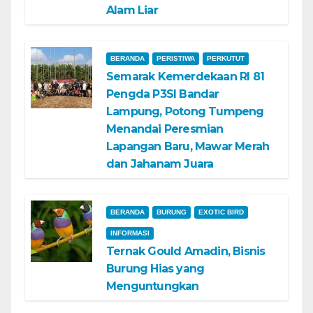
Alam Liar
BERANDA
PERISTIWA
PERKUTUT
Semarak Kemerdekaan RI 81
Pengda P3SI Bandar
Lampung, Potong Tumpeng
Menandai Peresmian
Lapangan Baru, Mawar Merah
dan Jahanam Juara
BERANDA
BURUNG
EXOTIC BIRD
INFORMASI
Ternak Gould Amadin, Bisnis
Burung Hias yang
Menguntungkan