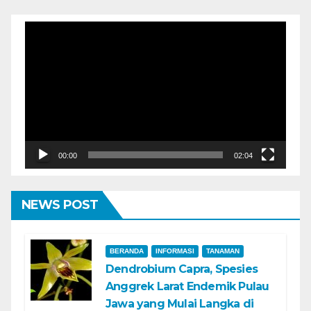
Pemutar
Video
00:00
02:04
NEWS POST
BERANDA
INFORMASI
TANAMAN
Dendrobium Capra, Spesies
Anggrek Larat Endemik Pulau
Jawa yang Mulai Langka di