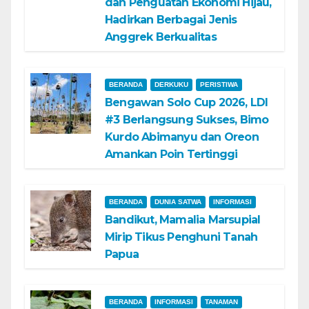
dan Penguatan Ekonomi Hijau,
Hadirkan Berbagai Jenis
Anggrek Berkualitas
BERANDA
DERKUKU
PERISTIWA
Bengawan Solo Cup 2026, LDI
#3 Berlangsung Sukses, Bimo
Kurdo Abimanyu dan Oreon
Amankan Poin Tertinggi
BERANDA
DUNIA SATWA
INFORMASI
Bandikut, Mamalia Marsupial
Mirip Tikus Penghuni Tanah
Papua
BERANDA
INFORMASI
TANAMAN