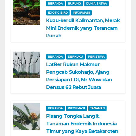
BERANDA
BURUNG
DUNIA SATWA
EXOTIC BIRD
INFORMASI
Kuau-kerdil Kalimantan, Merak
Mini Endemik yang Terancam
Punah
BERANDA
DERKUKU
PERISTIWA
LatBer Rukun Makmur
Pengcab Sukoharjo, Ajang
Persiapan LDI, Mr Wow dan
Densus 62 Rebut Juara
BERANDA
INFORMASI
TANAMAN
Pisang Tongka Langit,
Tanaman Endemik Indonesia
Timur yang Kaya Betakaroten