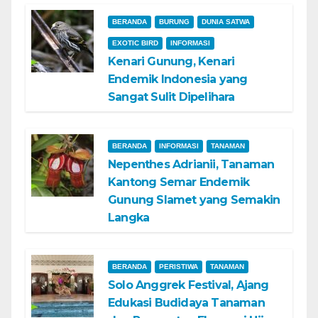
BERANDA
BURUNG
DUNIA SATWA
EXOTIC BIRD
INFORMASI
Kenari Gunung, Kenari
Endemik Indonesia yang
Sangat Sulit Dipelihara
BERANDA
INFORMASI
TANAMAN
Nepenthes Adrianii, Tanaman
Kantong Semar Endemik
Gunung Slamet yang Semakin
Langka
BERANDA
PERISTIWA
TANAMAN
Solo Anggrek Festival, Ajang
Edukasi Budidaya Tanaman