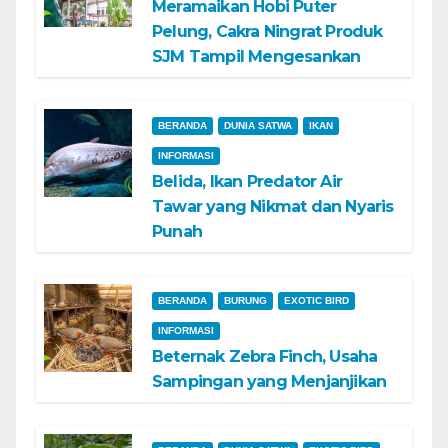
Meramaikan Hobi Puter
Pelung, Cakra Ningrat Produk
SJM Tampil Mengesankan
BERANDA
DUNIA SATWA
IKAN
INFORMASI
Belida, Ikan Predator Air
Tawar yang Nikmat dan Nyaris
Punah
BERANDA
BURUNG
EXOTIC BIRD
INFORMASI
Beternak Zebra Finch, Usaha
Sampingan yang Menjanjikan