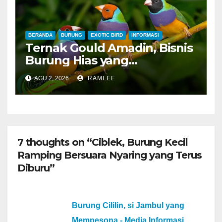
Merah dan Jahanam Juara
BERANDA
BURUNG
EXOTIC BIRD
INFORMASI
Ternak Gould Amadin, Bisnis
Burung Hias yang
Menguntungkan
AGU 2, 2026
RAMLEE
7 thoughts on “Ciblek, Burung Kecil
Ramping Bersuara Nyaring yang Terus
Diburu”
Burung Cililin, si Jambul yang
Mempesona - Media Informasi